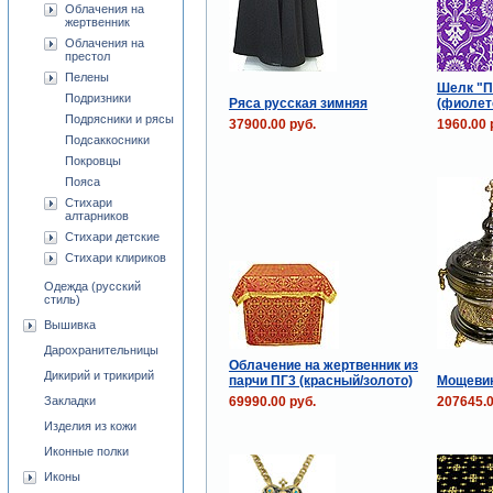
Облачения на
жертвенник
Облачения на
престол
Пелены
Шелк "П
Подризники
Ряса русская зимняя
(фиолет
Подрясники и рясы
37900.00 руб.
1960.00 
Подсаккосники
Покровцы
Пояса
Стихари
алтарников
Стихари детские
Стихари клириков
Одежда (русский
стиль)
Вышивка
Дарохранительницы
Облачение на жертвенник из
Дикирий и трикирий
парчи ПГ3 (красный/золото)
Мощевик
69990.00 руб.
207645.0
Закладки
Изделия из кожи
Иконные полки
Иконы