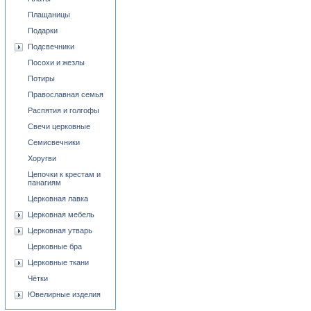
Плащаницы
Подарки
Подсвечники
Посохи и жезлы
Потиры
Православная семья
Распятия и голгофы
Свечи церковные
Семисвечники
Хоругви
Цепочки к крестам и
панагиям
Церковная лавка
Церковная мебель
Церковная утварь
Церковные бра
Церковные ткани
Чётки
Ювелирные изделия