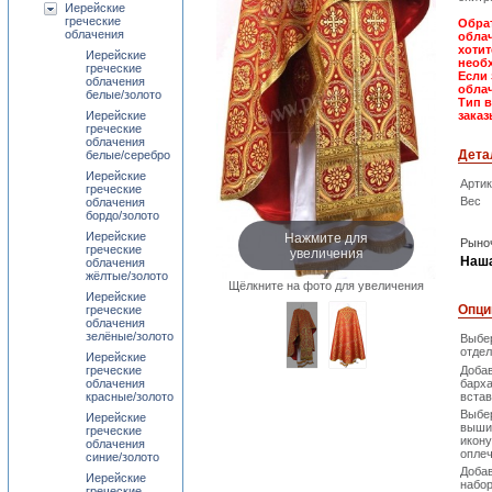
Иерейские
греческие
Обрат
облачения
облач
хотит
Иерейские
необх
греческие
Если 
облачения
облач
белые/золото
Тип 
Иерейские
заказ
греческие
облачения
Дета
белые/серебро
Иерейские
Арти
греческие
Вес
облачения
бордо/золото
Нажмите для
Иерейские
Рыноч
греческие
увеличения
Наша
облачения
жёлтые/золото
Щёлкните на фото для увеличения
Иерейские
Опци
греческие
облачения
зелёные/золото
Выбе
отдел
Иерейские
греческие
Доба
облачения
барх
красные/золото
встав
Выбе
Иерейские
выши
греческие
икону
облачения
опле
синие/золото
Доба
Иерейские
набо
греческие