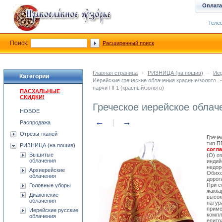
Оплата
Телеф
Поиск:
Расширенный поиск
Главная страница
-
РИЗНИЦА (на пошив)
-
Иер
Категории
Иерейские греческие облачения красные/золото
-
парчи ПГ1 (красный/золото)
ПАСХАЛЬНЫЕ
СКИДКИ!
Греческое иерейское облач
НОВОЕ
←
→
Распродажа
Отрезы тканей
Грече
тип П
РИЗНИЦА (на пошив)
согл
Вышитые
(О) о
облачения
индий
недор
Архиерейские
Обихо
облачения
дорог
При с
Головные уборы
жакка
Диаконские
высок
облачения
натур
приме
Иерейские русские
компл
облачения
епитр