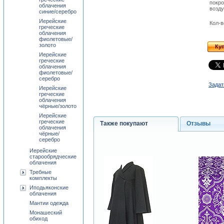
покро
облачения
возд
синие/серебро
Иерейские
Кол-в
греческие
облачения
фиолетовые/
золото
Ку
Иерейские
греческие
облачения
фиолетовые/
серебро
Задат
Иерейские
греческие
облачения
чёрные/золото
Иерейские
греческие
Также покупают
Отзывы
облачения
чёрные/
серебро
Иерейские
старообрядческие
облачения
Требные
комплекты
Иподьяконские
облачения
Мантии одежда
Монашеский
обиход