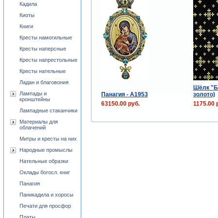
Кадила
Киоты
Книги
Кресты намогильные
Кресты наперсные
Кресты напрестольные
Кресты нательные
Ладан и благовония
Шёлк "Б
Лампады и
Панагия - A1953
золото)
кронштейны
63150.00 руб.
1175.00 
Лампадные стаканчики
Материалы для
облачений
Митры и кресты на них
Народные промыслы
Нательные образки
Оклады богосл. книг
Панагия
Паникадила и хоросы
Печати для просфор
Платы