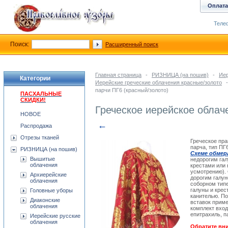
Оплата
Телеф
Поиск:
Расширенный поиск
Главная страница
-
РИЗНИЦА (на пошив)
-
Иер
Категории
Иерейские греческие облачения красные/золото
-
парчи ПГ6 (красный/золото)
ПАСХАЛЬНЫЕ
СКИДКИ!
Греческое иерейское облач
НОВОЕ
←
Распродажа
Отрезы тканей
Греческое пра
парча, тип ПГ
РИЗНИЦА (на пошив)
Схеме обмер
Вышитые
недорогим гал
облачения
крестами или
усмотрению). 
Архиерейские
дорогим галу
облачения
соборном тип
галуны и кре
Головные уборы
канителью. По
Диаконские
вставок приме
облачения
комплект вход
епитрахиль, п
Иерейские русские
облачения
Обратите вни