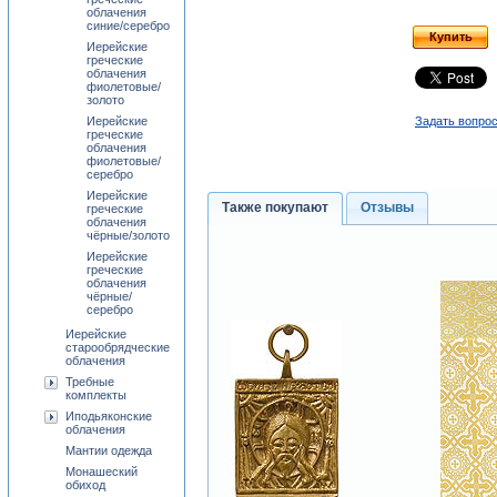
облачения
синие/серебро
Купить
Иерейские
греческие
облачения
фиолетовые/
золото
Иерейские
Задать вопрос
греческие
облачения
фиолетовые/
серебро
Иерейские
Также покупают
Отзывы
греческие
облачения
чёрные/золото
Иерейские
греческие
облачения
чёрные/
серебро
Иерейские
старообрядческие
облачения
Требные
комплекты
Иподьяконские
облачения
Мантии одежда
Монашеский
обиход