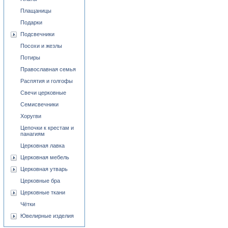
Плащаницы
Подарки
Подсвечники
Посохи и жезлы
Потиры
Православная семья
Распятия и голгофы
Свечи церковные
Семисвечники
Хоругви
Цепочки к крестам и
панагиям
Церковная лавка
Церковная мебель
Церковная утварь
Церковные бра
Церковные ткани
Чётки
Ювелирные изделия