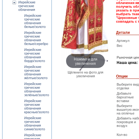
Иерейские
облачения яв
греческие
получить обл
облачения
указать в пр
выбрать ткан
Иерейские
"Церковные 
греческие
совпадать с 
облачения
белые/золото
Детали
Иерейские
греческие
облачения
Артикул
белые/серебро
Вес
Иерейские
греческие
облачения
Рыночная цен
Нажмите для
бордо/золото
увеличения
Наша цена:
Иерейские
греческие
Щёлкните на фото для
облачения
Опции
увеличения
жёлтые/золото
Иерейские
Выберите вид
греческие
отделки
облачения
Добавьте
зелёные/золото
бархатные
Иерейские
вставки
греческие
Выберите
облачения
вышитую ико
красные/золото
на оплечье
Иерейские
Добавить наб
греческие
покровцов и
облачения
воздух
синие/золото
Кол-во
Иерейские
греческие