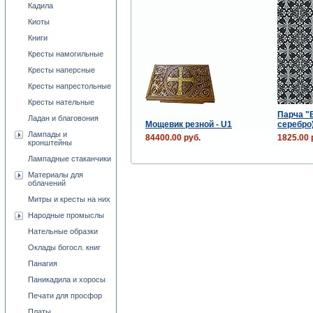
Кадила
Киоты
Книги
Кресты намогильные
Кресты наперсные
Кресты напрестольные
Кресты нательные
Парча "
Ладан и благовония
Мощевик резной - U1
серебро
Лампады и
84400.00 руб.
1825.00 
кронштейны
Лампадные стаканчики
Материалы для
облачений
Митры и кресты на них
Народные промыслы
Нательные образки
Оклады богосл. книг
Панагия
Паникадила и хоросы
Печати для просфор
Платы