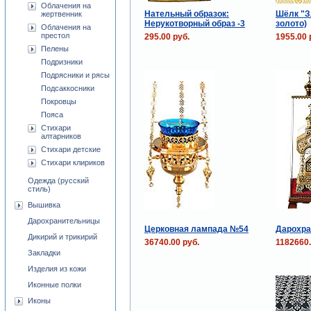
Облачения на
Нательный образок:
Шёлк "З
жертвенник
Нерукотворный образ -3
золото)
Облачения на
престол
295.00 руб.
1955.00 
Пелены
Подризники
Подрясники и рясы
Подсаккосники
Покровцы
Пояса
Стихари
алтарников
Стихари детские
Стихари клириков
Одежда (русский
стиль)
Вышивка
Дарохранительницы
Церковная лампада №54
Дарохра
Дикирий и трикирий
36740.00 руб.
1182660.
Закладки
Изделия из кожи
Иконные полки
Иконы