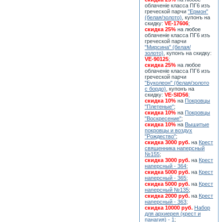
облаченiе класса ПГ6 изъ
греческой парчи
"Ермон"
(белая/золото)
, купонъ на
скидку:
VE-17606
;
скидка 25%
на любое
облаченiе класса ПГ6 изъ
греческой парчи
"Мирсина" (белая/
золото)
, купонъ на скидку:
VE-90125
;
скидка 25%
на любое
облаченiе класса ПГ6 изъ
греческой парчи
"Буколеон" (белая/золото
с бордо)
, купонъ на
скидку:
VE-SID56
;
скидка 10%
на
Покровцы
"Плетеные"
;
скидка 10%
на
Покровцы
"Воскресение"
;
скидка 10%
на
Вышитые
покровцы и воздух
"Рождество"
;
скидка 3000 руб.
на
Крест
священника наперсный
№155
;
скидка 3000 руб.
на
Крест
наперсный - 364
;
скидка 5000 руб.
на
Крест
наперсный - 365
;
скидка 5000 руб.
на
Крест
наперсный №135
;
скидка 2000 руб.
на
Крест
наперсный - 363
;
скидка 10000 руб.
Набор
для архиерея (крест и
панагия) - 1
;