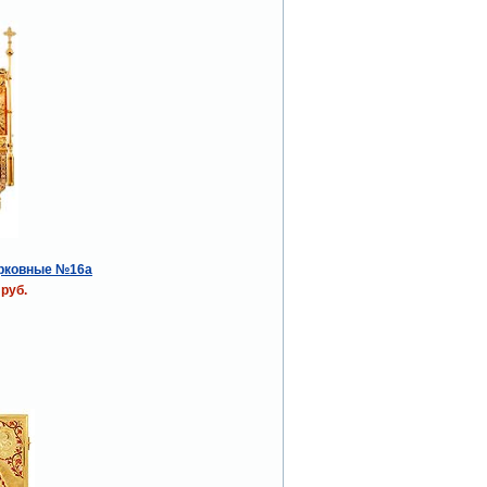
ерковные №16a
 руб.