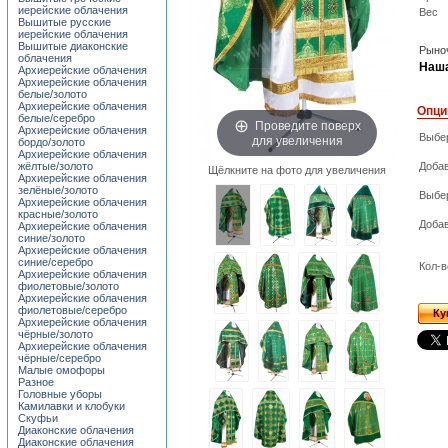
иерейские облачения
Вес
Вышитые русские
иерейские облачения
Вышитые диаконские
Рыноч
облачения
Наша
Архиерейские облачения
Архиерейские облачения
белые/золото
Архиерейские облачения
Опци
белые/серебро
Проведите поверх
Архиерейские облачения
Выбер
для увеличения
бордо/золото
Архиерейские облачения
жёлтые/золото
Добав
Щёлкните на фото для увеличения
Архиерейские облачения
зелёные/золото
Выбе
Архиерейские облачения
красные/золото
Добав
Архиерейские облачения
синие/золото
Архиерейские облачения
синие/серебро
Кол-в
Архиерейские облачения
фиолетовые/золото
Архиерейские облачения
фиолетовые/серебро
Ку
Архиерейские облачения
чёрные/золото
Архиерейские облачения
чёрные/серебро
Малые омофоры
Разное
Головные уборы
Камилавки и клобуки
Скуфьи
Диаконские облачения
Диаконские облачения