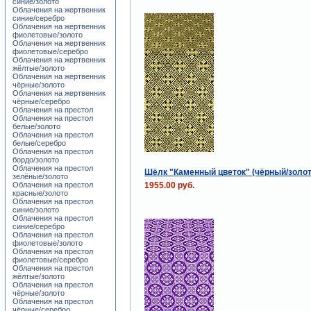
синие/золото
Облачения на жертвенник
синие/серебро
Облачения на жертвенник
фиолетовые/золото
Облачения на жертвенник
фиолетовые/серебро
Облачения на жертвенник
жёлтые/золото
Облачения на жертвенник
чёрные/золото
Облачения на жертвенник
чёрные/серебро
Облачения на престол
Облачения на престол
белые/золото
Облачения на престол
белые/серебро
Облачения на престол
бордо/золото
Облачения на престол
Шёлк "Каменный цветок" (чёрный/золот
зелёные/золото
Облачения на престол
1955.00 руб.
красные/золото
Облачения на престол
синие/золото
Облачения на престол
синие/серебро
Облачения на престол
фиолетовые/золото
Облачения на престол
фиолетовые/серебро
Облачения на престол
жёлтые/золото
Облачения на престол
чёрные/золото
Облачения на престол
чёрные/серебро