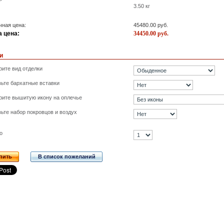
3.50
кг
ная цена:
45480.00
руб.
 цена:
34450.00
руб.
и
ите вид отделки
ьте бархатные вставки
рите вышитую икону на оплечье
ьте набор покровцов и воздух
о
пить
В список пожеланий