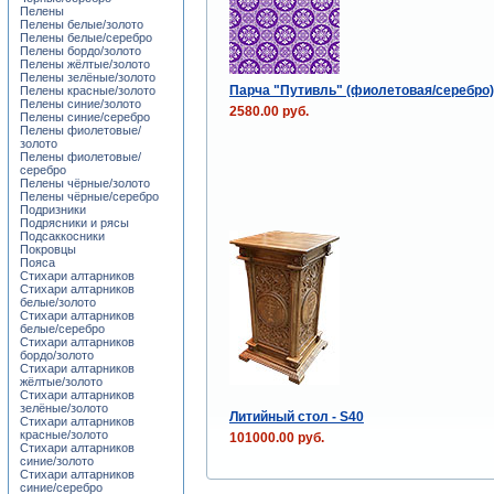
Пелены
Пелены белые/золото
Пелены белые/серебро
Пелены бордо/золото
Пелены жёлтые/золото
Пелены зелёные/золото
Парча "Путивль" (фиолетовая/серебро)
Пелены красные/золото
Пелены синие/золото
2580.00 руб.
Пелены синие/серебро
Пелены фиолетовые/
золото
Пелены фиолетовые/
серебро
Пелены чёрные/золото
Пелены чёрные/серебро
Подризники
Подрясники и рясы
Подсаккосники
Покровцы
Пояса
Стихари алтарников
Стихари алтарников
белые/золото
Стихари алтарников
белые/серебро
Стихари алтарников
бордо/золото
Стихари алтарников
жёлтые/золото
Стихари алтарников
зелёные/золото
Литийный стол - S40
Стихари алтарников
красные/золото
101000.00 руб.
Стихари алтарников
синие/золото
Стихари алтарников
синие/серебро