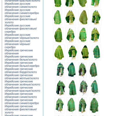
облачения красные/золото
Иерейские русские
облачения синие/золото
Иерейские русские
облачения синие/серебро
Иерейские русские
облачения фиолетовые/
золото
Иерейские русские
облачения фиолетовые/
серебро
Иерейские русские
облачения чёрные/золото
Иерейские русские
облачения чёрные/
серебро
Иерейские греческие
облачения
Иерейские греческие
облачения белые/золото
Иерейские греческие
облачения белые/серебро
Иерейские греческие
облачения бордо/золото
Иерейские греческие
облачения жёлтые/золото
Иерейские греческие
облачения зелёные/золото
Иерейские греческие
облачения красные/золото
Иерейские греческие
облачения синие/золото
Иерейские греческие
облачения синие/серебро
Иерейские греческие
облачения фиолетовые/
золото
Иерейские греческие