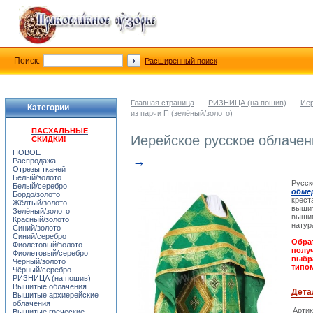
Поиск:
Расширенный поиск
Главная страница
-
РИЗНИЦА (на пошив)
-
Иер
Категории
из парчи П (зелёный/золото)
ПАСХАЛЬНЫЕ
Иерейское русское облачен
СКИДКИ!
НОВОЕ
→
Распродажа
Отрезы тканей
Белый/золото
Русск
Белый/серебро
обме
Бордо/золото
крест
Жёлтый/золото
вышит
Зелёный/золото
вышив
Красный/золото
натур
Синий/золото
Синий/серебро
Обрат
Фиолетовый/золото
получ
Фиолетовый/серебро
выбр
Чёрный/золото
типом
Чёрный/серебро
РИЗНИЦА (на пошив)
Вышитые облачения
Дета
Вышитые архиерейские
облачения
Арти
Вышитые греческие