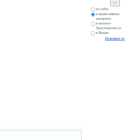
на сайте
в православном
интернете
в каталоге
Христианство.ru
в Яндекс
Искомое.ru