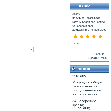
Отзывов
Заказ
получила.Заказывала
галуны.Спаси вас Господь
за короткий срок
доставки.Все понравилось
Лена
Больше...
Подать Отзыв
Новости
16.05.2025
Мы рады сообщить
Вамъ о новыхъ
поступленiяхъ въ
нашъ магазинъ:
34 наперсныхъ
креста;
56 панагiй;