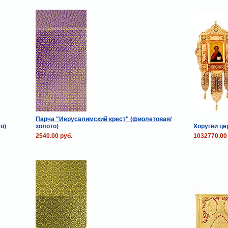
Парча "Иерусалимский крест" (фиолетовая/
о)
золото)
Хоругви ц
2540.00 руб.
1032770.00