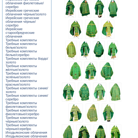
облачения фиолетовые/
серебро
Иерейские греческие
облачения чёрные/золото
Иерейские греческие
облачения чёрные/
серебро
Иерейские
старообрядческие
облачения
Требные комплекты
Требные комплекты
белые/золото
Требные комплекты
белые/серебро
Требные комплекты бордо/
золото
Требные комплекты
жёлтые/золото
Требные комплекты
зелёные/золото
Требные комплекты
красные/золото
Требные комплекты синие/
золото
Требные комплекты синие/
серебро
Требные комплекты
фиолетовые/золото
Требные комплекты
фиолетовые/серебро
Требные комплекты
чёрные/золото
Требные комплекты
чёрные/серебро
Иподьяконские облачения
Иподьяконские облачения