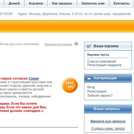
Домой
Корзина
Как заказать
Написать нам
Контакты
97-87/88
Адрес: Москва, Щербинка, Южная, 8 (9-16, пн-пт, кроме церк. праздников)
йское русское облачение
Версия для печати
Ваша корзина
Корзина пуста
Список пожеланий
Регистрация подарков
Авторизация
 мерки согласно
Схеме
ким) и глазетовыми крестами или
ачает отделку дорогим галуном и
24
%
Вход
вые галуны и кресты ручной
Регистрация
вставок применяется
Забыли пароль?
епитрахиль, палица, набедренник.
зцами. Если Вы хотите
зу. Если это важно для Вас,
Ваши запросы
ткани должен совпадать с
Введите код запроса
Создать комм. запрос