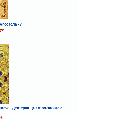
Апостола - 7
уб.
парча "Девтерон" (жёлтая-золото с
б.