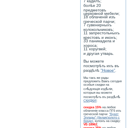
7 кадилъ;
болѣе 20
предметовъ
церковной мебели;
18 облаченiй изъ
греческой парчи;
7 сувенирныхъ
колокольчиковъ;
11 запрестольныхъ
крестовъ и иконъ;
33 паникадила и
хороса;
11 хоругвей;
и другая утварь.
Вы можете
посмотрѣть ихъ въ
раздѣлѣ
"Новое"
.
Мы такъ же рады
предложить Вамъ сегодня
особыя скидки на
ѣ
ѣ
сл
дующiя изд
лiя,
которыя вы можете
ѣ
ѣ
ѣ
посмотр
ть въ разд
л
СКИДКИ!
:
скидка 15%
на любое
облаченiе класса ПГ6 изъ
греческой парчи
"Букет
Эллады" (белая/золото с
бордо)
, купонъ на скидку:
VE-18962
;
скидка 25%
на любое