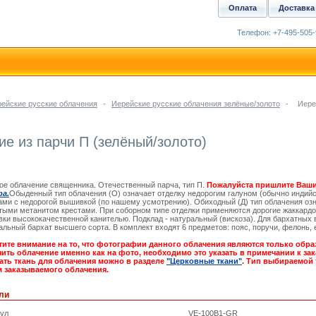
Оплата
Доставка
Телефон: +7-495-505-
ейские русские облачения
-
Иерейские русские облачения зелёные/золото
-
Иере
ие из парчи П (зелёный/золото)
ое облачение священника. Отечественный парча, тип П.
Пожалуйста пришлите Ваши
ра.
Обыденный тип облачения (О) означает отделку недорогим галуном (обычно индийс
ами с недорогой вышивкой (по нашему усмотрению). Обиходный (Д) тип облачения озн
ыми метанитом крестами. При соборном типе отделки применяются дорогие жаккардо
ки высококачественной канителью. Подклад - натуральный (вискоза). Для бархатных 
альный бархат высшего сорта. В комплект входят 6 предметов: пояс, поручи, фелонь, 
ите внимание на то, что фотографии данного облачения являются только обра
ить облачение именно как на фото, необходимо это указать в примечании к зака
ать ткань для облачения можно в разделе
"Церковные ткани"
. Тип выбираемой 
 заказываемого облачения.
ли
кул
VE-100B1-GR