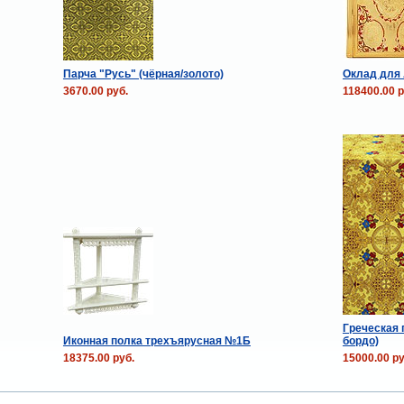
Парча "Русь" (чёрная/золото)
Оклад для 
3670.00 руб.
118400.00 р
Греческая 
Иконная полка трехъярусная №1Б
бордо)
18375.00 руб.
15000.00 ру