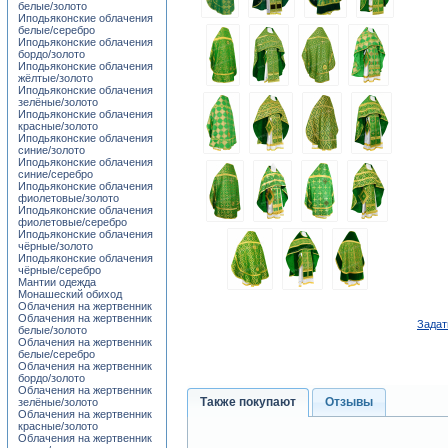
белые/золото
Иподьяконские облачения
белые/серебро
Иподьяконские облачения
бордо/золото
Иподьяконские облачения
жёлтые/золото
Иподьяконские облачения
зелёные/золото
Иподьяконские облачения
красные/золото
Иподьяконские облачения
синие/золото
Иподьяконские облачения
синие/серебро
Иподьяконские облачения
фиолетовые/золото
Иподьяконские облачения
фиолетовые/серебро
Иподьяконские облачения
чёрные/золото
Иподьяконские облачения
чёрные/серебро
Мантии одежда
Монашеский обиход
Облачения на жертвенник
Облачения на жертвенник
Задат
белые/золото
Облачения на жертвенник
белые/серебро
Облачения на жертвенник
бордо/золото
Облачения на жертвенник
Также покупают
Отзывы
зелёные/золото
Облачения на жертвенник
красные/золото
Облачения на жертвенник