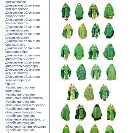
белые/золото
Диаконские облачения
белые/серебро
Диаконские облачения
бордо/золото
Диаконские облачения
жёлтые/золото
Диаконские облачения
зелёные/золото
Диаконские облачения
красные/золото
Диаконские облачения
синие/золото
Диаконские облачения
синие/серебро
Диаконские облачения
фиолетовые/золото
Диаконские облачения
фиолетовые/серебро
Диаконские облачения
чёрные/золото
Диаконские облачения
чёрные/серебро
Орари
Иерейские русские
облачения
Иерейские русские
облачения белые/золото
Иерейские русские
облачения белые/серебро
Иерейские русские
облачения бордо/золото
Иерейские русские
облачения жёлтые/золото
Иерейские русские
облачения зелёные/золото
Иерейские русские