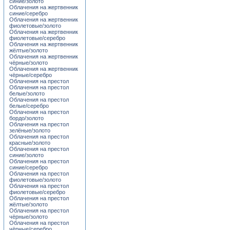
синие/золото
Облачения на жертвенник
синие/серебро
Облачения на жертвенник
фиолетовые/золото
Облачения на жертвенник
фиолетовые/серебро
Облачения на жертвенник
жёлтые/золото
Облачения на жертвенник
чёрные/золото
Облачения на жертвенник
чёрные/серебро
Облачения на престол
Облачения на престол
белые/золото
Облачения на престол
белые/серебро
Облачения на престол
бордо/золото
Облачения на престол
зелёные/золото
Облачения на престол
красные/золото
Облачения на престол
синие/золото
Облачения на престол
синие/серебро
Облачения на престол
фиолетовые/золото
Облачения на престол
фиолетовые/серебро
Облачения на престол
жёлтые/золото
Облачения на престол
чёрные/золото
Облачения на престол
чёрные/серебро