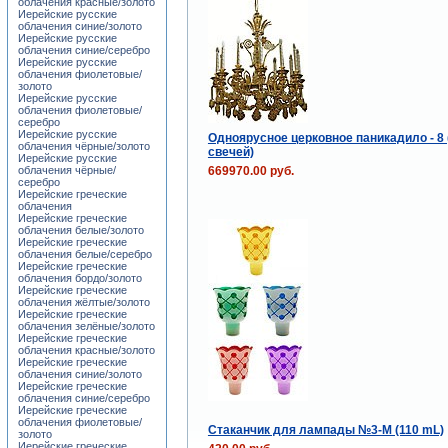
облачения красные/золото
Иерейские русские
облачения синие/золото
Иерейские русские
облачения синие/серебро
Иерейские русские
облачения фиолетовые/
золото
Иерейские русские
облачения фиолетовые/
серебро
Иерейские русские
Одноярусное церковное паникадило - 8 
облачения чёрные/золото
свечей)
Иерейские русские
669970.00 руб.
облачения чёрные/
серебро
Иерейские греческие
облачения
Иерейские греческие
облачения белые/золото
Иерейские греческие
облачения белые/серебро
Иерейские греческие
облачения бордо/золото
Иерейские греческие
облачения жёлтые/золото
Иерейские греческие
облачения зелёные/золото
Иерейские греческие
облачения красные/золото
Иерейские греческие
облачения синие/золото
Иерейские греческие
облачения синие/серебро
Иерейские греческие
облачения фиолетовые/
Стаканчик для лампады №3-M (110 mL)
золото
Иерейские греческие