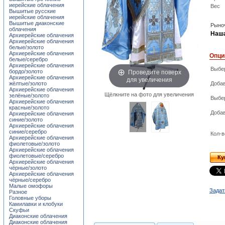
иерейские облачения
Вес
Вышитые русские
иерейские облачения
Вышитые диаконские
Рыноч
облачения
Наша
Архиерейские облачения
Архиерейские облачения
белые/золото
Архиерейские облачения
Опци
белые/серебро
Архиерейские облачения
Выбер
Проведите поверх
бордо/золото
Архиерейские облачения
для увеличения
жёлтые/золото
Добав
Архиерейские облачения
Щёлкните на фото для увеличения
зелёные/золото
Выбе
Архиерейские облачения
красные/золото
Добав
Архиерейские облачения
синие/золото
Архиерейские облачения
синие/серебро
Кол-в
Архиерейские облачения
фиолетовые/золото
Архиерейские облачения
фиолетовые/серебро
Ку
Архиерейские облачения
чёрные/золото
Архиерейские облачения
чёрные/серебро
Малые омофоры
Задат
Разное
Головные уборы
Камилавки и клобуки
Скуфьи
Диаконские облачения
Диаконские облачения