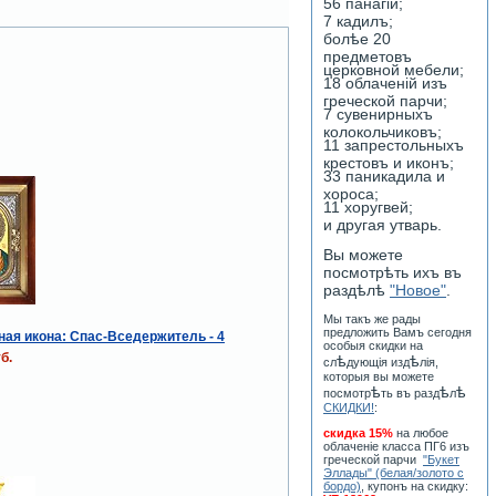
56 панагiй;
7 кадилъ;
болѣе 20
предметовъ
церковной мебели;
18 облаченiй изъ
греческой парчи;
7 сувенирныхъ
колокольчиковъ;
11 запрестольныхъ
крестовъ и иконъ;
33 паникадила и
хороса;
11 хоругвей;
и другая утварь.
Вы можете
посмотрѣть ихъ въ
раздѣлѣ
"Новое"
.
Мы такъ же рады
предложить Вамъ сегодня
ая икона: Спас-Вседержитель - 4
особыя скидки на
б.
ѣ
ѣ
сл
дующiя изд
лiя,
которыя вы можете
ѣ
ѣ
ѣ
посмотр
ть въ разд
л
СКИДКИ!
:
скидка 15%
на любое
облаченiе класса ПГ6 изъ
греческой парчи
"Букет
Эллады" (белая/золото с
бордо)
, купонъ на скидку: