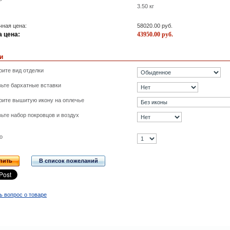
3.50
кг
ная цена:
58020.00
руб.
 цена:
43950.00
руб.
и
ите вид отделки
ьте бархатные вставки
рите вышитую икону на оплечье
ьте набор покровцов и воздух
о
пить
В список пожеланий
ь вопрос о товаре