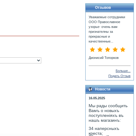
Отзывов
Уважаемые сотрудники
ООО Православное
узорье- очень вам
признателны за
прекрасные и
качественные...
Дионисий Топорков
Больше...
Подать Отзыв
Новости
16.05.2025
Мы рады сообщить
Вамъ о новыхъ
поступленiяхъ въ
нашъ магазинъ:
34 наперсныхъ
креста;