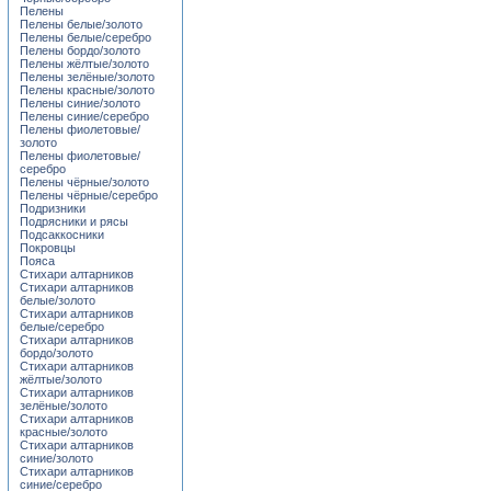
Пелены
Пелены белые/золото
Пелены белые/серебро
Пелены бордо/золото
Пелены жёлтые/золото
Пелены зелёные/золото
Пелены красные/золото
Пелены синие/золото
Пелены синие/серебро
Пелены фиолетовые/
золото
Пелены фиолетовые/
серебро
Пелены чёрные/золото
Пелены чёрные/серебро
Подризники
Подрясники и рясы
Подсаккосники
Покровцы
Пояса
Стихари алтарников
Стихари алтарников
белые/золото
Стихари алтарников
белые/серебро
Стихари алтарников
бордо/золото
Стихари алтарников
жёлтые/золото
Стихари алтарников
зелёные/золото
Стихари алтарников
красные/золото
Стихари алтарников
синие/золото
Стихари алтарников
синие/серебро