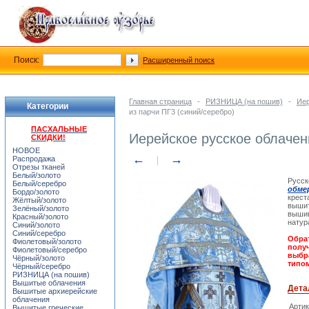
Поиск:
Расширенный поиск
Главная страница
-
РИЗНИЦА (на пошив)
-
Иер
Категории
из парчи ПГ3 (синий/серебро)
ПАСХАЛЬНЫЕ
Иерейское русское облачен
СКИДКИ!
НОВОЕ
←
→
Распродажа
Отрезы тканей
Белый/золото
Русск
Белый/серебро
обме
Бордо/золото
крест
Жёлтый/золото
вышит
Зелёный/золото
вышив
Красный/золото
натур
Синий/золото
Синий/серебро
Обрат
Фиолетовый/золото
получ
Фиолетовый/серебро
выбр
Чёрный/золото
типом
Чёрный/серебро
РИЗНИЦА (на пошив)
Вышитые облачения
Дета
Вышитые архиерейские
облачения
Арти
Вышитые греческие