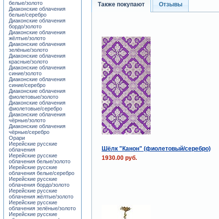
белые/золото
Также покупают
Отзывы
Диаконские облачения
белые/серебро
Диаконские облачения
бордо/золото
Диаконские облачения
жёлтые/золото
Диаконские облачения
зелёные/золото
Диаконские облачения
красные/золото
Диаконские облачения
синие/золото
Диаконские облачения
синие/серебро
Диаконские облачения
фиолетовые/золото
Диаконские облачения
фиолетовые/серебро
Диаконские облачения
чёрные/золото
Диаконские облачения
чёрные/серебро
Орари
Иерейские русские
Шёлк "Канон" (фиолетовый/серебро)
облачения
Иерейские русские
1930.00 руб.
облачения белые/золото
Иерейские русские
облачения белые/серебро
Иерейские русские
облачения бордо/золото
Иерейские русские
облачения жёлтые/золото
Иерейские русские
облачения зелёные/золото
Иерейские русские