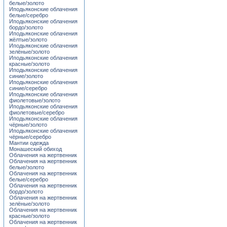
белые/золото
Иподьяконские облачения
белые/серебро
Иподьяконские облачения
бордо/золото
Иподьяконские облачения
жёлтые/золото
Иподьяконские облачения
зелёные/золото
Иподьяконские облачения
красные/золото
Иподьяконские облачения
синие/золото
Иподьяконские облачения
синие/серебро
Иподьяконские облачения
фиолетовые/золото
Иподьяконские облачения
фиолетовые/серебро
Иподьяконские облачения
чёрные/золото
Иподьяконские облачения
чёрные/серебро
Мантии одежда
Монашеский обиход
Облачения на жертвенник
Облачения на жертвенник
белые/золото
Облачения на жертвенник
белые/серебро
Облачения на жертвенник
бордо/золото
Облачения на жертвенник
зелёные/золото
Облачения на жертвенник
красные/золото
Облачения на жертвенник