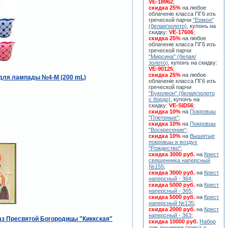
VE-18962
;
скидка 25%
на любое
облаченiе класса ПГ6 изъ
греческой парчи
"Ермон"
(белая/золото)
, купонъ на
скидку:
VE-17606
;
скидка 25%
на любое
облаченiе класса ПГ6 изъ
греческой парчи
"Мирсина" (белая/
золото)
, купонъ на скидку:
VE-90125
;
скидка 25%
на любое
для лампады №4-M (200 mL)
облаченiе класса ПГ6 изъ
греческой парчи
"Буколеон" (белая/золото
с бордо)
, купонъ на
скидку:
VE-SID56
;
скидка 10%
на
Покровцы
"Плетеные"
;
скидка 10%
на
Покровцы
"Воскресение"
;
скидка 10%
на
Вышитые
покровцы и воздух
"Рождество"
;
скидка 3000 руб.
на
Крест
священника наперсный
№155
;
скидка 3000 руб.
на
Крест
наперсный - 364
;
скидка 5000 руб.
на
Крест
наперсный - 365
;
скидка 5000 руб.
на
Крест
наперсный №135
;
скидка 2000 руб.
на
Крест
наперсный - 363
;
аз Пресвятой Богородицы "Киккская"
скидка 10000 руб.
Набор
для архиерея (крест и