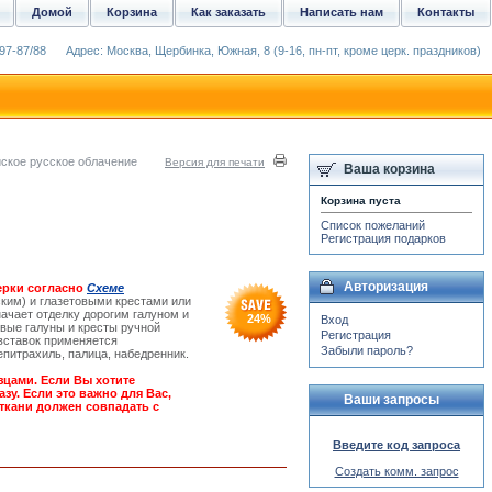
Домой
Корзина
Как заказать
Написать нам
Контакты
97-87/88
Адрес: Москва, Щербинка, Южная, 8 (9-16, пн-пт, кроме церк. праздников)
ское русское облачение
Версия для печати
Ваша корзина
Корзина пуста
Список пожеланий
Регистрация подарков
Авторизация
ерки согласно
Схеме
ким) и глазетовыми крестами или
ачает отделку дорогим галуном и
24
%
Вход
вые галуны и кресты ручной
Регистрация
вставок применяется
Забыли пароль?
епитрахиль, палица, набедренник.
зцами. Если Вы хотите
зу. Если это важно для Вас,
Ваши запросы
ткани должен совпадать с
Введите код запроса
Создать комм. запрос