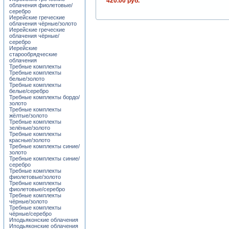
420.00 руб.
облачения фиолетовые/
серебро
Иерейские греческие
облачения чёрные/золото
Иерейские греческие
облачения чёрные/
серебро
Иерейские
старообрядческие
облачения
Требные комплекты
Требные комплекты
белые/золото
Требные комплекты
белые/серебро
Требные комплекты бордо/
золото
Требные комплекты
жёлтые/золото
Требные комплекты
зелёные/золото
Требные комплекты
красные/золото
Требные комплекты синие/
золото
Требные комплекты синие/
серебро
Требные комплекты
фиолетовые/золото
Требные комплекты
фиолетовые/серебро
Требные комплекты
чёрные/золото
Требные комплекты
чёрные/серебро
Иподьяконские облачения
Иподьяконские облачения