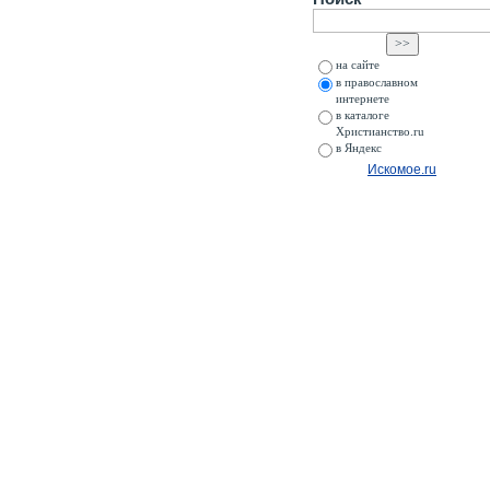
на сайте
в православном
интернете
в каталоге
Христианство.ru
в Яндекс
Искомое.ru