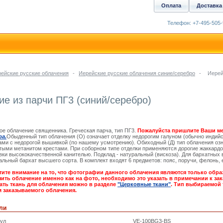
Оплата
Доставка
Телефон: +7-495-505-
ейские русские облачения
-
Иерейские русские облачения синие/серебро
-
Иерей
ие из парчи ПГ3 (синий/серебро)
ое облачение священника. Греческая парча, тип ПГ3.
Пожалуйста пришлите Ваши м
ра.
Обыденный тип облачения (О) означает отделку недорогим галуном (обычно индийс
ами с недорогой вышивкой (по нашему усмотрению). Обиходный (Д) тип облачения озн
ыми метанитом крестами. При соборном типе отделки применяются дорогие жаккардо
ки высококачественной канителью. Подклад - натуральный (вискоза). Для бархатных 
альный бархат высшего сорта. В комплект входят 6 предметов: пояс, поручи, фелонь, 
ите внимание на то, что фотографии данного облачения являются только обра
ить облачение именно как на фото, необходимо это указать в примечании к зака
ать ткань для облачения можно в разделе
"Церковные ткани"
. Тип выбираемой 
 заказываемого облачения.
ли
кул
VE-100BG3-BS