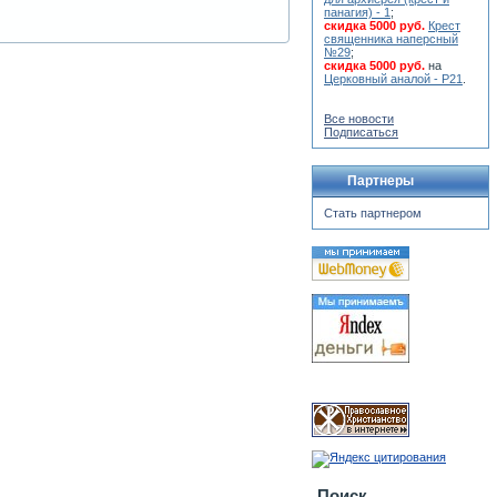
панагия) - 1
;
скидка 5000 руб.
Крест
священника наперсный
№29
;
скидка 5000 руб.
на
Церковный аналой - Р21
.
Все новости
Подписаться
Партнеры
Стать партнером
Поиск