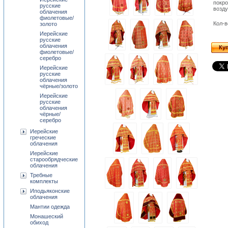
покро
русские
возд
облачения
фиолетовые/
Кол-в
золото
Иерейские
русские
облачения
Ку
фиолетовые/
серебро
Иерейские
русские
облачения
чёрные/золото
Иерейские
русские
облачения
чёрные/
серебро
Иерейские
греческие
облачения
Иерейские
старообрядческие
облачения
Требные
комплекты
Иподьяконские
облачения
Мантии одежда
Монашеский
обиход