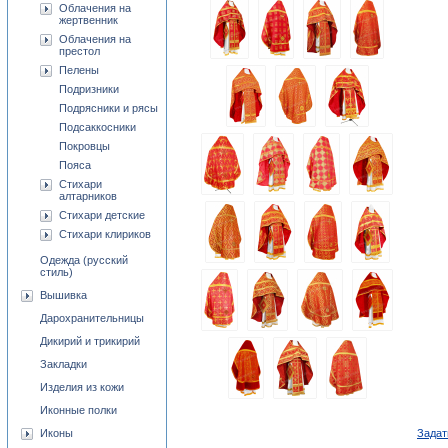
Облачения на
жертвенник
Облачения на
престол
Пелены
Подризники
Подрясники и рясы
Подсаккосники
Покровцы
Пояса
Стихари
алтарников
Стихари детские
Стихари клириков
Одежда (русский
стиль)
Вышивка
Дарохранительницы
Дикирий и трикирий
Закладки
Изделия из кожи
Иконные полки
Задат
Иконы