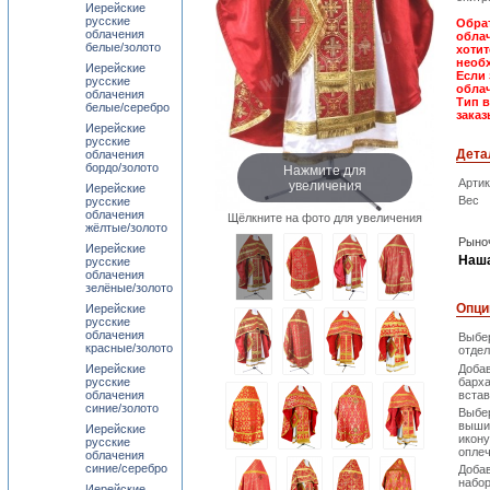
Иерейские
русские
Обрат
облачения
облач
белые/золото
хотит
необх
Иерейские
Если 
русские
обла
облачения
Тип 
белые/серебро
заказ
Иерейские
русские
Дета
облачения
Нажмите для
бордо/золото
увеличения
Арти
Иерейские
Вес
русские
облачения
Щёлкните на фото для увеличения
жёлтые/золото
Рыноч
Иерейские
Наша
русские
облачения
зелёные/золото
Опци
Иерейские
русские
облачения
Выбе
красные/золото
отдел
Иерейские
Доба
русские
барх
облачения
встав
синие/золото
Выбе
выши
Иерейские
икону
русские
опле
облачения
синие/серебро
Доба
набо
Иерейские