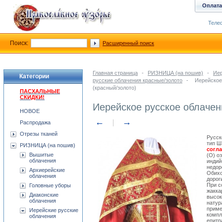
Оплата
Телеф
Поиск:
Расширенный поиск
Главная страница
-
РИЗНИЦА (на пошив)
-
Иер
Категории
русские облачения красные/золото
-
Иерейское
(красный/золото)
ПАСХАЛЬНЫЕ
СКИДКИ!
Иерейское русское облачен
НОВОЕ
←
→
Распродажа
Отрезы тканей
Русск
тип Ш
РИЗНИЦА (на пошив)
согл
Вышитые
(О) о
облачения
индий
недор
Архиерейские
Обихо
облачения
дорог
При с
Головные уборы
жакка
Диаконские
высок
облачения
натур
приме
Иерейские русские
компл
облачения
епитр