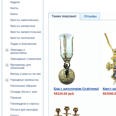
Кадила
Киоты
Книги
Также покупают
Отзывы
Кресты намогильные
Кресты наперсные
Кресты напрестольные
Кресты нательные
Ладан и благовония
Лампады и
кронштейны
Лампадные стаканчики
Материалы для
облачений
Митры и кресты на них
Народные промыслы
Нательные образки
Бра с ангелочком (1св/точка)
Крест н
Оклады богосл. книг
59220.00 руб.
803090.0
Панагия
Паникадила и хоросы
Печати для просфор
Платы