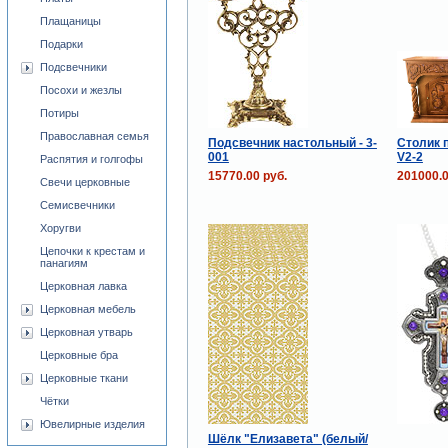
Плащаницы
Подарки
Подсвечники
Посохи и жезлы
Потиры
Православная семья
Подсвечник настольный - 3-
Столик 
001
V2-2
Распятия и голгофы
15770.00 руб.
201000.0
Свечи церковные
Семисвечники
Хоругви
Цепочки к крестам и
панагиям
Церковная лавка
Церковная мебель
Церковная утварь
Церковные бра
Церковные ткани
Чётки
Ювелирные изделия
Шёлк "Елизавета" (белый/