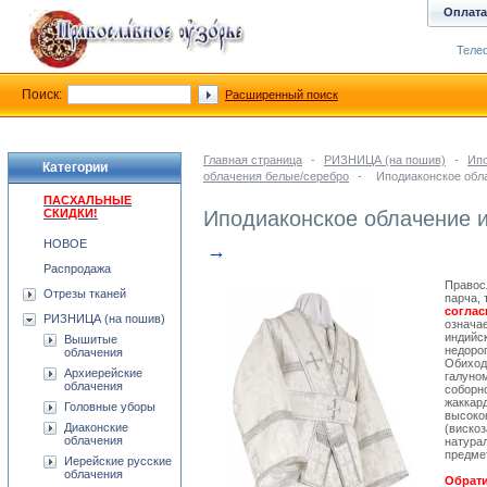
Оплата
Телеф
Поиск:
Расширенный поиск
Главная страница
-
РИЗНИЦА (на пошив)
-
Ипо
Категории
облачения белые/серебро
-
Иподиаконское обла
ПАСХАЛЬНЫЕ
СКИДКИ!
Иподиаконское облачение и
НОВОЕ
→
Распродажа
Правос
Отрезы тканей
парча, 
согла
РИЗНИЦА (на пошив)
означа
индийс
Вышитые
недоро
облачения
Обиход
Архиерейские
галуно
облачения
соборн
жаккар
Головные уборы
высоко
Диаконские
(вискоз
облачения
натурал
предмет
Иерейские русские
облачения
Обрати