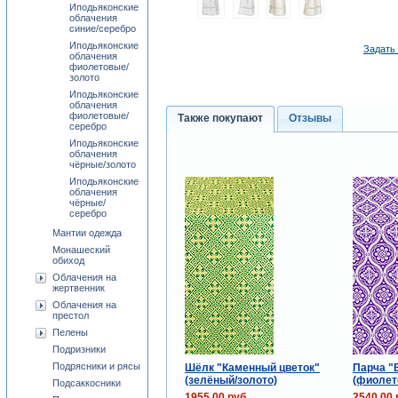
Иподьяконские
облачения
синие/серебро
Иподьяконские
Задать 
облачения
фиолетовые/
золото
Иподьяконские
облачения
фиолетовые/
Также покупают
Отзывы
серебро
Иподьяконские
облачения
чёрные/золото
Иподьяконские
облачения
чёрные/
серебро
Мантии одежда
Монашеский
обиход
Облачения на
жертвенник
Облачения на
престол
Пелены
Подризники
Подрясники и рясы
Шёлк "Каменный цветок"
Парча "
(зелёный/золото)
(фиолет
Подсаккосники
1955.00 руб.
2540.00 