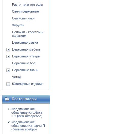
Распятия и голгофы
Свечи церковные
Семисвечники
Хоругви
Цепочки к крестам и
панагиям
Церковная лавка
Церковная мебель
Церковная утварь
Церковные бра
Церковные ткани
Чётки
Ювелирные изделия
Бестселлеры
Иподиаконское
облачение из шёлка
Ш3 (белый/серебро)
Иподиаконское
облачение из парчи П
(белый/серебро)