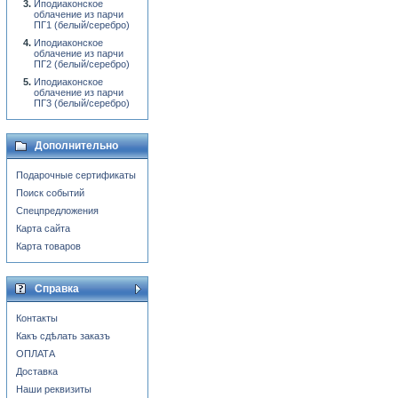
Иподиаконское
облачение из парчи
ПГ1 (белый/серебро)
Иподиаконское
облачение из парчи
ПГ2 (белый/серебро)
Иподиаконское
облачение из парчи
ПГ3 (белый/серебро)
Дополнительно
Подарочные сертификаты
Поиск событий
Спецпредложения
Карта сайта
Карта товаров
Справка
Контакты
Какъ сдѣлать заказъ
ОПЛАТА
Доставка
Наши реквизиты