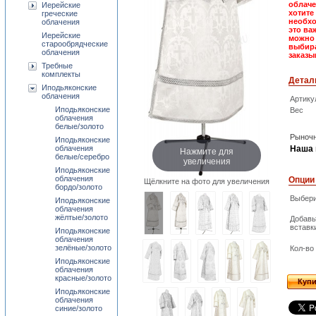
облаче
Иерейские
хотите
греческие
необхо
облачения
это ва
Иерейские
можно 
старообрядческие
выбира
облачения
заказы
Требные
комплекты
Детал
Иподьяконские
облачения
Артику
Иподьяконские
Вес
облачения
белые/золото
Рыночн
Иподьяконские
облачения
Наша 
Нажмите для
белые/серебро
увеличения
Иподьяконские
облачения
Опции
Щёлкните на фото для увеличения
бордо/золото
Выбери
Иподьяконские
облачения
жёлтые/золото
Добавь
вставк
Иподьяконские
облачения
зелёные/золото
Кол-во
Иподьяконские
облачения
красные/золото
Купи
Иподьяконские
облачения
синие/золото