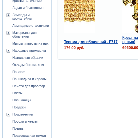
Кресты нательные
Ладан и благовония
Лампады и
кронштейны
Лампадные стаканчики
Материалы для
облачений
Крест на
Тесьма для облачений - F717
цепью)
Митры и кресты на них
176.00 руб.
69600.00
Народные промыслы
Нательные образки
Оклады богосл. книг
Панагия
Паникадила и хоросы
Печати для просфор
Платы
Плащаницы
Подарки
Подсвечники
Посохи и жезлы
Потиры
Православная семья