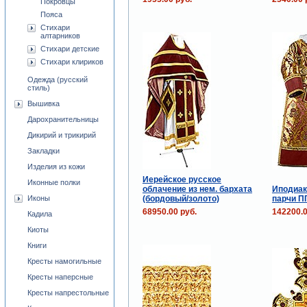
Покровцы
Пояса
Стихари
алтарников
Стихари детские
Стихари клириков
Одежда (русский
стиль)
Вышивка
Дарохранительницы
Дикирий и трикирий
Закладки
Изделия из кожи
Иерейское русское
Иконные полки
облачение из нем. бархата
Иподиак
(бордовый/золото)
парчи П
Иконы
68950.00 руб.
142200.0
Кадила
Киоты
Книги
Кресты намогильные
Кресты наперсные
Кресты напрестольные