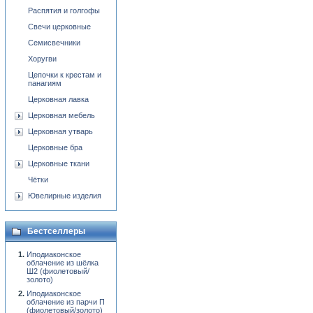
Распятия и голгофы
Свечи церковные
Семисвечники
Хоругви
Цепочки к крестам и
панагиям
Церковная лавка
Церковная мебель
Церковная утварь
Церковные бра
Церковные ткани
Чётки
Ювелирные изделия
Бестселлеры
Иподиаконское
облачение из шёлка
Ш2 (фиолетовый/
золото)
Иподиаконское
облачение из парчи П
(фиолетовый/золото)