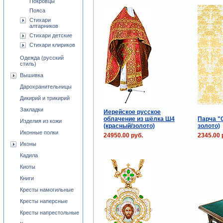
Покровцы
Пояса
Стихари
алтарников
Стихари детские
Стихари клириков
Одежда (русский
стиль)
Вышивка
Дарохранительницы
Дикирий и трикирий
Закладки
Иерейское русское
облачение из шёлка Ш4
Парча "
Изделия из кожи
(красный/золото)
золото)
Иконные полки
24950.00 руб.
2345.00 
Иконы
Кадила
Киоты
Книги
Кресты намогильные
Кресты наперсные
Кресты напрестольные