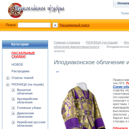
Оплата
Телеф
Поиск:
Расширенный поиск
Главная страница
-
РИЗНИЦА (на пошив)
-
Ипо
Категории
облачения фиолетовые/золото
-
Иподиаконское
золото)
ПАСХАЛЬНЫЕ
СКИДКИ!
Иподиаконское облачение и
НОВОЕ
←
Распродажа
Отрезы тканей
Православ
тип ПГ6.
П
РИЗНИЦА (на пошив)
Схеме об
Вышитые
отделку н
облачения
глазетовы
(по нашем
Архиерейские
означает 
облачения
крестами.
жаккардов
Головные уборы
высококач
Диаконские
(вискоза)
облачения
бархат выс
стихарь и 
Иерейские русские
облачения
Обратите 