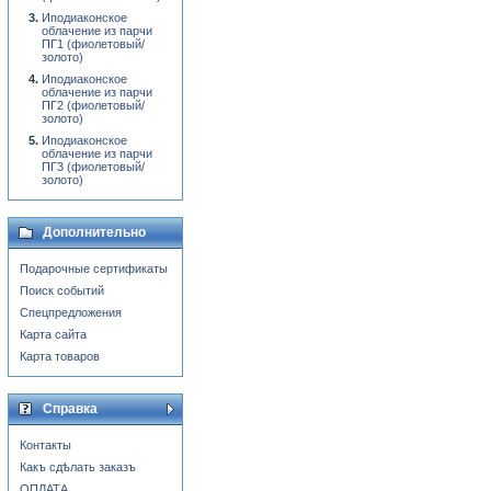
Иподиаконское
облачение из парчи
ПГ1 (фиолетовый/
золото)
Иподиаконское
облачение из парчи
ПГ2 (фиолетовый/
золото)
Иподиаконское
облачение из парчи
ПГ3 (фиолетовый/
золото)
Дополнительно
Подарочные сертификаты
Поиск событий
Спецпредложения
Карта сайта
Карта товаров
Справка
Контакты
Какъ сдѣлать заказъ
ОПЛАТА