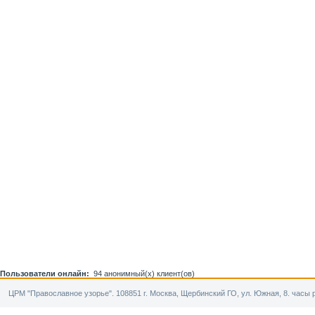
Пользователи онлайн:
94 анонимный(х) клиент(ов)
ЦРМ "Православное узорье". 108851 г. Москва, Щербинский ГО, ул. Южная, 8. часы р