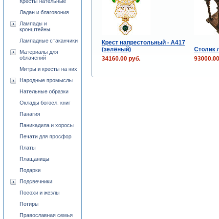
Кресты нательные
Ладан и благовония
Лампады и
кронштейны
Лампадные стаканчики
Крест напрестольный - A417
(зелёный)
Столик 
Материалы для
облачений
34160.00 руб.
93000.00
Митры и кресты на них
Народные промыслы
Нательные образки
Оклады богосл. книг
Панагия
Паникадила и хоросы
Печати для просфор
Платы
Плащаницы
Подарки
Подсвечники
Посохи и жезлы
Потиры
Православная семья