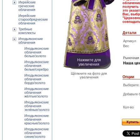
Иерейские
облачения
греческие
получить 
облачения
это указа
Вас, выбр
Иерейские
"Церковн
старообрядческие
совпадать
облачения
Требные
Детали
комплекты
Иподьяконские
Артикул
облачения
Вес
Иподьяконские
облачения
белые/золото
Рыночная 
Нажмите для
Иподьяконские
Наша це
увеличения
облачения
белые/серебро
Щёлкните на фото для
Иподьяконские
Опции
увеличения
облачения
бордо/золото
Выберите 
Иподьяконские
облачения
Добавьте 
жёлтые/золото
Иподьяконские
облачения
Кол-во
зелёные/золото
Иподьяконские
облачения
Купить
красные/золото
Иподьяконские
облачения
синие/золото