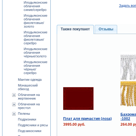
Иподьяконские
Задать воп
облачения
синие/серебро
Иподьяконские
облачения
фиолетовые/
золото
Также покупают
Отзывы
Иподьяконские
облачения
фиолетовые/
серебро
Иподьяконские
облачения
чёрные/золото
Иподьяконские
облачения
чёрные/
серебро
Мантии одежда
Монашеский
обиход
Облачения на
жертвенник
Облачения на
престол
Пелены
Бахрома
Плат для причастия (лоза)
-1002
Подризники
3995.00 руб.
264.00 р
Подрясники и рясы
Подсаккосники