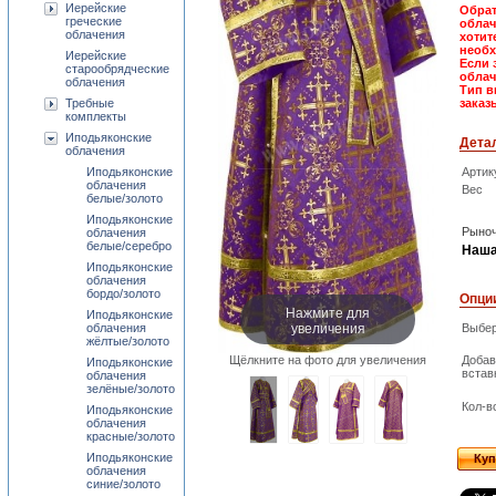
Иерейские
Обрат
греческие
облач
облачения
хотит
необх
Иерейские
Если 
старообрядческие
облач
облачения
Тип в
Требные
заказ
комплекты
Иподьяконские
Дета
облачения
Иподьяконские
Артик
облачения
Вес
белые/золото
Иподьяконские
Рыноч
облачения
белые/серебро
Наша
Иподьяконские
облачения
бордо/золото
Опци
Нажмите для
Иподьяконские
увеличения
облачения
Выбер
жёлтые/золото
Щёлкните на фото для увеличения
Добав
Иподьяконские
встав
облачения
зелёные/золото
Кол-в
Иподьяконские
облачения
красные/золото
Иподьяконские
Куп
облачения
синие/золото