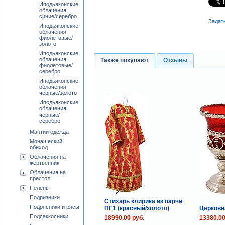
Иподьяконские
облачения
синие/серебро
Задат
Иподьяконские
облачения
фиолетовые/
золото
Иподьяконские
облачения
Также покупают
Отзывы
фиолетовые/
серебро
Иподьяконские
облачения
чёрные/золото
Иподьяконские
облачения
чёрные/
серебро
Мантии одежда
Монашеский
обиход
Облачения на
жертвенник
Облачения на
престол
Пелены
Подризники
Стихарь клирика из парчи
Подрясники и рясы
ПГ1 (красный/золото)
Церковн
Подсаккосники
18990.00 руб.
13380.00