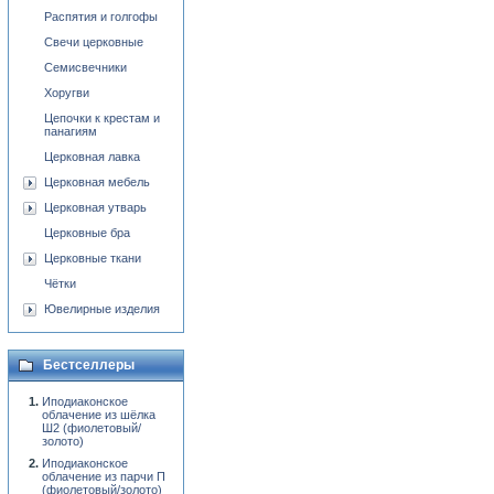
Распятия и голгофы
Свечи церковные
Семисвечники
Хоругви
Цепочки к крестам и
панагиям
Церковная лавка
Церковная мебель
Церковная утварь
Церковные бра
Церковные ткани
Чётки
Ювелирные изделия
Бестселлеры
Иподиаконское
облачение из шёлка
Ш2 (фиолетовый/
золото)
Иподиаконское
облачение из парчи П
(фиолетовый/золото)