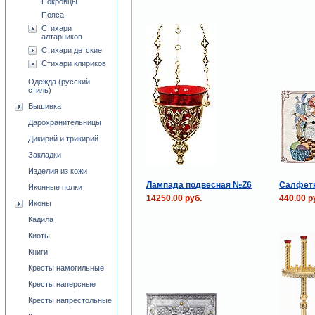
Покровцы
Пояса
Стихари
алтарников
Стихари детские
Стихари клириков
Одежда (русский
стиль)
Вышивка
Дарохранительницы
Дикирий и трикирий
Закладки
Изделия из кожи
Лампада подвесная №Z6
Салфетк
Иконные полки
14250.00 руб.
440.00 р
Иконы
Кадила
Киоты
Книги
Кресты намогильные
Кресты наперсные
Кресты напрестольные