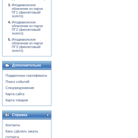
Иподиаконское
облачение из парчи
ПГ1 (фиолетовый/
золото)
Иподиаконское
облачение из парчи
ПГ2 (фиолетовый/
золото)
Иподиаконское
облачение из парчи
ПГ3 (фиолетовый/
золото)
Дополнительно
Подарочные сертификаты
Поиск событий
Спецпредложения
Карта сайта
Карта товаров
Справка
Контакты
Какъ сдѣлать заказъ
ОПЛАТА