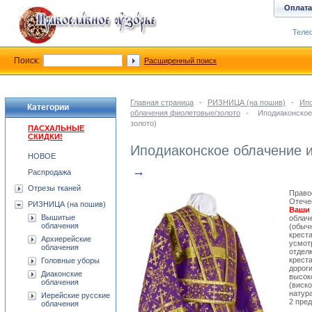
Оплата
Телеф
Поиск:
Расширенный поиск
Главная страница
-
РИЗНИЦА (на пошив)
-
Ипо
Категории
облачения фиолетовые/золото
-
Иподиаконское
золото)
ПАСХАЛЬНЫЕ
СКИДКИ!
Иподиаконское облачение 
НОВОЕ
→
Распродажа
Отрезы тканей
Право
Отече
РИЗНИЦА (на пошив)
Ваши 
Вышитые
облач
облачения
(обыч
крест
Архиерейские
усмот
облачения
отдел
крест
Головные уборы
дорог
Диаконские
высок
облачения
(виск
натур
Иерейские русские
2 пред
облачения