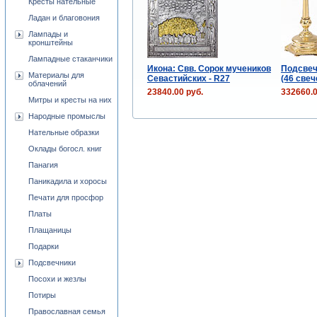
Кресты нательные
Ладан и благовония
Лампады и
кронштейны
Лампадные стаканчики
Икона: Свв. Сорок мучеников
Подсвеч
Материалы для
Севастийских - R27
(46 свеч
облачений
23840.00 руб.
332660.0
Митры и кресты на них
Народные промыслы
Нательные образки
Оклады богосл. книг
Панагия
Паникадила и хоросы
Печати для просфор
Платы
Плащаницы
Подарки
Подсвечники
Посохи и жезлы
Потиры
Православная семья