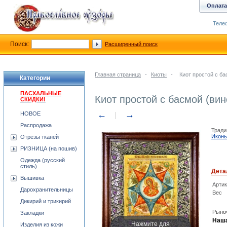
Оплата
Телеф
Поиск:
Расширенный поиск
Главная страница
-
Киоты
-
Киот простой с б
Категории
ПАСХАЛЬНЫЕ
Киот простой с басмой (ви
СКИДКИ!
←
→
НОВОЕ
Распродажа
Тради
Икон
Отрезы тканей
РИЗНИЦА (на пошив)
Одежда (русский
стиль)
Дета
Вышивка
Арти
Дарохранительницы
Вес
Дикирий и трикирий
Рыноч
Закладки
Наша
Нажмите для
Изделия из кожи