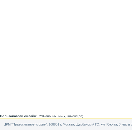
Пользователи онлайн:
294 анонимный(х) клиент(ов)
ЦРМ "Православное узорье". 108851 г. Москва, Щербинский ГО, ул. Южная, 8. часы р