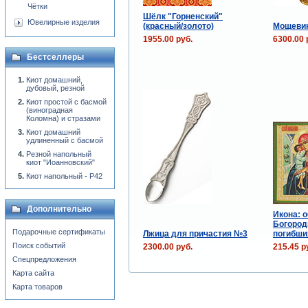
Чётки
Шёлк "Горненский"
Ювелирные изделия
(красный/золото)
Мощевик
1955.00 руб.
6300.00 
Бестселлеры
Киот домашний,
дубовый, резной
Киот простой с басмой
(виноградная
Коломна) и стразами
Киот домашний
удлиненный с басмой
Резной напольный
киот "Иоанновский"
Киот напольный - P42
Дополнительно
Икона: 
Богород
Подарочные сертификаты
Лжица для причастия №3
погибши
Поиск событий
2300.00 руб.
215.45 р
Спецпредложения
Карта сайта
Карта товаров