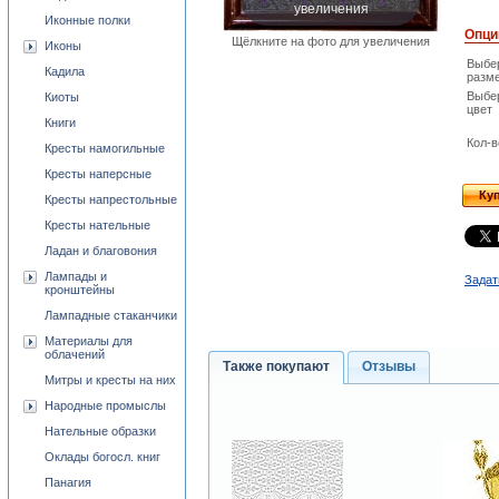
увеличения
Иконные полки
Опци
Щёлкните на фото для увеличения
Иконы
Выбе
Кадила
разм
Выбе
Киоты
цвет
Книги
Кол-в
Кресты намогильные
Кресты наперсные
Ку
Кресты напрестольные
Кресты нательные
Ладан и благовония
Лампады и
Задат
кронштейны
Лампадные стаканчики
Материалы для
облачений
Также покупают
Отзывы
Митры и кресты на них
Народные промыслы
Нательные образки
Оклады богосл. книг
Панагия