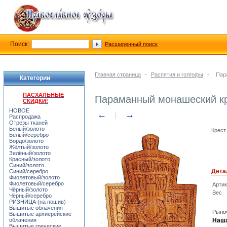
Поиск:
Расширенный поиск
Главная страница
-
Распятия и голгофы
-
Пар
Категории
ПАСХАЛЬНЫЕ
Параманный монашеский кр
СКИДКИ!
НОВОЕ
←
→
Распродажа
Отрезы тканей
Белый/золото
Крест
Белый/серебро
Бордо/золото
Жёлтый/золото
Зелёный/золото
Красный/золото
Синий/золото
Дета
Синий/серебро
Фиолетовый/золото
Фиолетовый/серебро
Арти
Чёрный/золото
Вес
Чёрный/серебро
РИЗНИЦА (на пошив)
Вышитые облачения
Рыноч
Вышитые архиерейские
облачения
Наша
Вышитые греческие