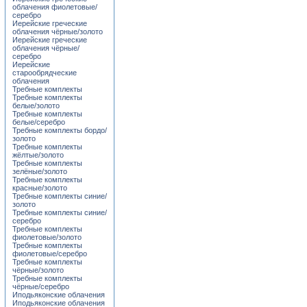
облачения фиолетовые/
серебро
Иерейские греческие
облачения чёрные/золото
Иерейские греческие
облачения чёрные/
серебро
Иерейские
старообрядческие
облачения
Требные комплекты
Требные комплекты
белые/золото
Требные комплекты
белые/серебро
Требные комплекты бордо/
золото
Требные комплекты
жёлтые/золото
Требные комплекты
зелёные/золото
Требные комплекты
красные/золото
Требные комплекты синие/
золото
Требные комплекты синие/
серебро
Требные комплекты
фиолетовые/золото
Требные комплекты
фиолетовые/серебро
Требные комплекты
чёрные/золото
Требные комплекты
чёрные/серебро
Иподьяконские облачения
Иподьяконские облачения