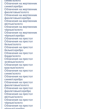
синие/золото
Облачения на жертвенник
синие/серебро
Облачения на жертвенник
фиолетовые/золото
Облачения на жертвенник
фиолетовые/серебро
Облачения на жертвенник
жёлтые/золото
Облачения на жертвенник
чёрные/золото
Облачения на жертвенник
чёрные/серебро
Облачения на престол
Облачения на престол
белые/золото
Облачения на престол
белые/серебро
Облачения на престол
бордо/золото
Облачения на престол
зелёные/золото
Облачения на престол
красные/золото
Облачения на престол
синие/золото
Облачения на престол
синие/серебро
Облачения на престол
фиолетовые/золото
Облачения на престол
фиолетовые/серебро
Облачения на престол
жёлтые/золото
Облачения на престол
чёрные/золото
Облачения на престол
чёрные/серебро