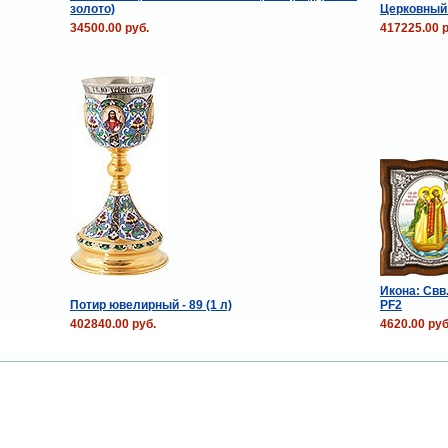
золото)
Церковный
34500.00 руб.
417225.00 р
Икона: Свв.
Потир ювелирный - 89 (1 л)
PF2
402840.00 руб.
4620.00 руб