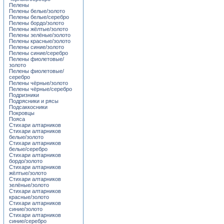
Пелены
Пелены белые/золото
Пелены белые/серебро
Пелены бордо/золото
Пелены жёлтые/золото
Пелены зелёные/золото
Пелены красные/золото
Пелены синие/золото
Пелены синие/серебро
Пелены фиолетовые/
золото
Пелены фиолетовые/
серебро
Пелены чёрные/золото
Пелены чёрные/серебро
Подризники
Подрясники и рясы
Подсаккосники
Покровцы
Пояса
Стихари алтарников
Стихари алтарников
белые/золото
Стихари алтарников
белые/серебро
Стихари алтарников
бордо/золото
Стихари алтарников
жёлтые/золото
Стихари алтарников
зелёные/золото
Стихари алтарников
красные/золото
Стихари алтарников
синие/золото
Стихари алтарников
синие/серебро