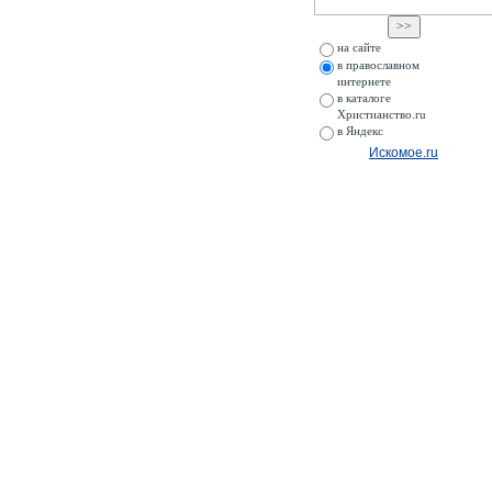
на сайте
в православном
интернете
в каталоге
Христианство.ru
в Яндекс
Искомое.ru