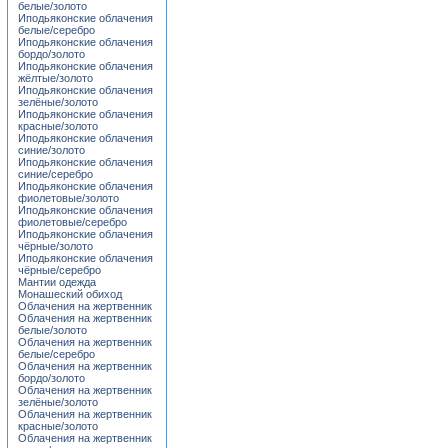
белые/золото
Иподьяконские облачения
белые/серебро
Иподьяконские облачения
бордо/золото
Иподьяконские облачения
жёлтые/золото
Иподьяконские облачения
зелёные/золото
Иподьяконские облачения
красные/золото
Иподьяконские облачения
синие/золото
Иподьяконские облачения
синие/серебро
Иподьяконские облачения
фиолетовые/золото
Иподьяконские облачения
фиолетовые/серебро
Иподьяконские облачения
чёрные/золото
Иподьяконские облачения
чёрные/серебро
Мантии одежда
Монашеский обиход
Облачения на жертвенник
Облачения на жертвенник
белые/золото
Облачения на жертвенник
белые/серебро
Облачения на жертвенник
бордо/золото
Облачения на жертвенник
зелёные/золото
Облачения на жертвенник
красные/золото
Облачения на жертвенник