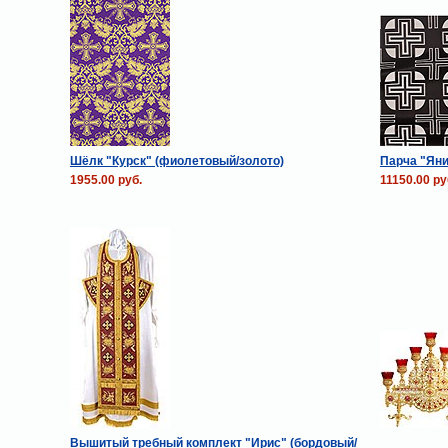
Шёлк "Курск" (фиолетовый/золото)
Парча "Яни
1955.00 руб.
11150.00 ру
Вышитый требный комплект "Ирис" (бордовый/