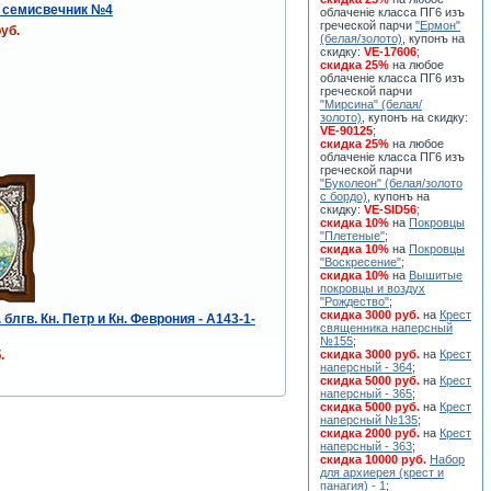
 семисвечник №4
облаченiе класса ПГ6 изъ
греческой парчи
"Ермон"
уб.
(белая/золото)
, купонъ на
скидку:
VE-17606
;
скидка 25%
на любое
облаченiе класса ПГ6 изъ
греческой парчи
"Мирсина" (белая/
золото)
, купонъ на скидку:
VE-90125
;
скидка 25%
на любое
облаченiе класса ПГ6 изъ
греческой парчи
"Буколеон" (белая/золото
с бордо)
, купонъ на
скидку:
VE-SID56
;
скидка 10%
на
Покровцы
"Плетеные"
;
скидка 10%
на
Покровцы
"Воскресение"
;
скидка 10%
на
Вышитые
покровцы и воздух
"Рождество"
;
скидка 3000 руб.
на
Крест
 блгв. Кн. Петр и Кн. Феврония - A143-1-
священника наперсный
№155
;
.
скидка 3000 руб.
на
Крест
наперсный - 364
;
скидка 5000 руб.
на
Крест
наперсный - 365
;
скидка 5000 руб.
на
Крест
наперсный №135
;
скидка 2000 руб.
на
Крест
наперсный - 363
;
скидка 10000 руб.
Набор
для архиерея (крест и
панагия) - 1
;