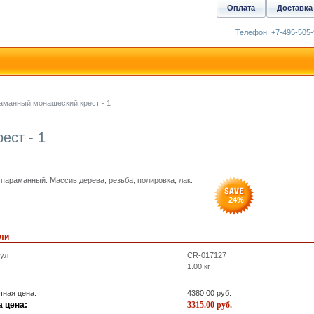
Оплата
Доставка
Телефон: +7-495-505-
аманный монашеский крест - 1
ест - 1
 параманный. Массив дерева, резьба, полировка, лак.
24
%
ли
кул
CR-017127
1.00
кг
ная цена:
4380.00
руб.
 цена:
3315.00
руб.