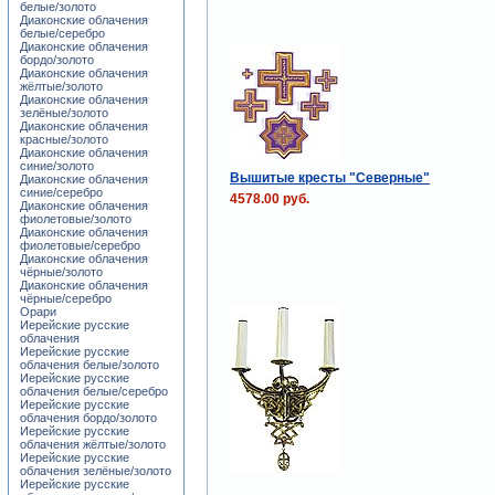
белые/золото
Диаконские облачения
белые/серебро
Диаконские облачения
бордо/золото
Диаконские облачения
жёлтые/золото
Диаконские облачения
зелёные/золото
Диаконские облачения
красные/золото
Диаконские облачения
синие/золото
Вышитые кресты "Северные"
Диаконские облачения
синие/серебро
4578.00 руб.
Диаконские облачения
фиолетовые/золото
Диаконские облачения
фиолетовые/серебро
Диаконские облачения
чёрные/золото
Диаконские облачения
чёрные/серебро
Орари
Иерейские русские
облачения
Иерейские русские
облачения белые/золото
Иерейские русские
облачения белые/серебро
Иерейские русские
облачения бордо/золото
Иерейские русские
облачения жёлтые/золото
Иерейские русские
облачения зелёные/золото
Иерейские русские