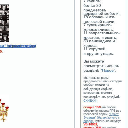
7 кадилъ;
болѣе 20
предметовъ
церковной мебели;
18 облаченiй изъ
греческой парчи;
7 сувенирныхъ
колокольчиковъ;
11 запрестольныхъ
крестовъ и иконъ;
33 паникадила и
хороса;
на" (чёрная/серебро)
11 хоругвей;
б.
и другая утварь.
Вы можете
посмотрѣть ихъ въ
раздѣлѣ
"Новое"
.
Мы такъ же рады
предложить Вамъ сегодня
особыя скидки на
ѣ
ѣ
сл
дующiя изд
лiя,
которыя вы можете
ѣ
ѣ
ѣ
посмотр
ть въ разд
л
СКИДКИ!
:
скидка 15%
на любое
облаченiе класса ПГ6 изъ
греческой парчи
"Букет
Эллады" (белая/золото с
бордо)
, купонъ на скидку:
VE-18962
;
скидка 25%
на любое