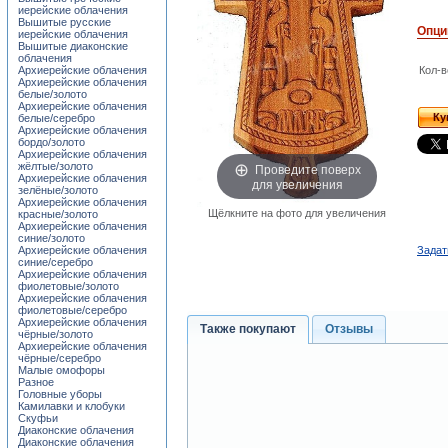
иерейские облачения
Вышитые русские
Опци
иерейские облачения
Вышитые диаконские
облачения
Архиерейские облачения
Кол-в
Архиерейские облачения
белые/золото
Архиерейские облачения
Ку
белые/серебро
Архиерейские облачения
бордо/золото
Архиерейские облачения
Проведите поверх
жёлтые/золото
Архиерейские облачения
для увеличения
зелёные/золото
Архиерейские облачения
Щёлкните на фото для увеличения
красные/золото
Архиерейские облачения
синие/золото
Архиерейские облачения
Задат
синие/серебро
Архиерейские облачения
фиолетовые/золото
Архиерейские облачения
фиолетовые/серебро
Архиерейские облачения
Также покупают
Отзывы
чёрные/золото
Архиерейские облачения
чёрные/серебро
Малые омофоры
Разное
Головные уборы
Камилавки и клобуки
Скуфьи
Диаконские облачения
Диаконские облачения