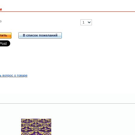
и
о
пить
В список пожеланий
ь вопрос о товаре