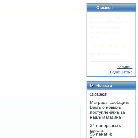
Отзывов
Спасибо за заказ и
понимание!!! Мне приятно
общаться с такими
людьми, дай Бог вам
всего...
Дмитрий Астафьев
Больше...
Подать Отзыв
Новости
16.05.2025
Мы рады сообщить
Вамъ о новыхъ
поступленiяхъ въ
нашъ магазинъ:
34 наперсныхъ
креста;
56 панагiй;