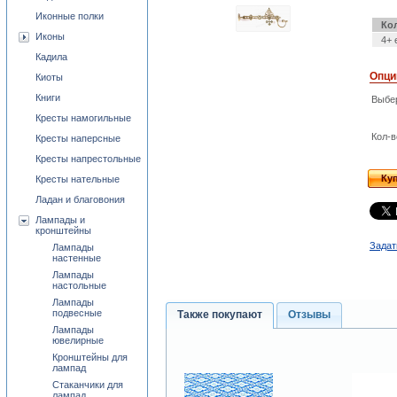
Иконные полки
Ко
Иконы
4+ 
Кадила
Опци
Киоты
Книги
Выбе
Кресты намогильные
Кол-в
Кресты наперсные
Кресты напрестольные
Ку
Кресты нательные
Ладан и благовония
Лампады и
кронштейны
Задат
Лампады
настенные
Лампады
настольные
Лампады
подвесные
Также покупают
Отзывы
Лампады
ювелирные
Кронштейны для
лампад
Стаканчики для
лампад