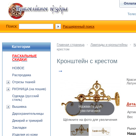
Оплата
Телеф
Поиск:
Расширенный поиск
Главная страница
-
Лампады и кронштейны
-
К
Категории
крестом
ПАСХАЛЬНЫЕ
СКИДКИ!
Кронштейн с крестом
НОВОЕ
→
Распродажа
Краси
Отрезы тканей
Латун
РИЗНИЦА (на пошив)
Одежда (русский
стиль)
Дета
Нажмите для
Вышивка
увеличения
Арти
Дарохранительницы
Вес
Щёлкните на фото для увеличения
Дикирий и трикирий
Закладки
Рыноч
Наша
Изделия из кожи