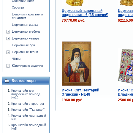
Семисвечники
Хоругви
Церковный напольный
Церковн
Цепочки к крестам и
подсвечник - 6 (35 свечей)
подсвеч
панагиям
70770.00 руб.
62115.00
Церковная лавка
Церковная мебель
Церковная утварь
Церковные бра
Церковные ткани
Чётки
Ювелирные изделия
Бестселлеры
Икона: Свт. Нектарий
Икона: С
Кронштейн для
Эгинский - NE48
Владими
подвесных лампад
№12
1960.00 руб.
2500.00 
Кронштейн с крестом
Кронштейн "Тюльпан"
Кронштейн лампадный
№1
Кронштейн лампадный
№5