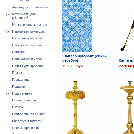
Лампадные стаканчики
Материалы для
облачений
Митры и кресты на них
Народные промыслы
Нательные образки
Оклады богосл. книг
Панагия
Шёлк "Миргород" (синий/
Паникадила и хоросы
серебро)
Кисть д
1930.00 руб.
2270.00 
Печати для просфор
Платы
Плащаницы
Подарки
Подсвечники
Посохи и жезлы
Потиры
Православная семья
Распятия и голгофы
Свечи церковные