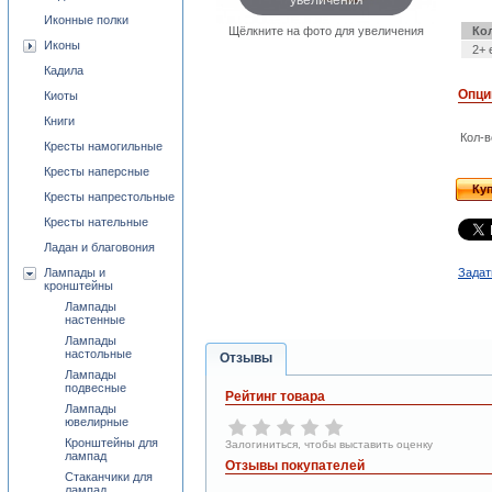
Иконные полки
Ко
Щёлкните на фото для увеличения
Иконы
2+ 
Кадила
Опци
Киоты
Книги
Кол-в
Кресты намогильные
Кресты наперсные
Ку
Кресты напрестольные
Кресты нательные
Ладан и благовония
Лампады и
Задат
кронштейны
Лампады
настенные
Лампады
настольные
Отзывы
Лампады
подвесные
Рейтинг товара
Лампады
ювелирные
Кронштейны для
Залогиниться, чтобы выставить оценку
лампад
Отзывы покупателей
Стаканчики для
лампад