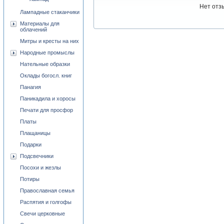
Нет отз
Лампадные стаканчики
Материалы для
облачений
Митры и кресты на них
Народные промыслы
Нательные образки
Оклады богосл. книг
Панагия
Паникадила и хоросы
Печати для просфор
Платы
Плащаницы
Подарки
Подсвечники
Посохи и жезлы
Потиры
Православная семья
Распятия и голгофы
Свечи церковные