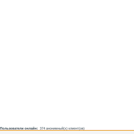
Пользователи онлайн:
374 анонимный(х) клиент(ов)