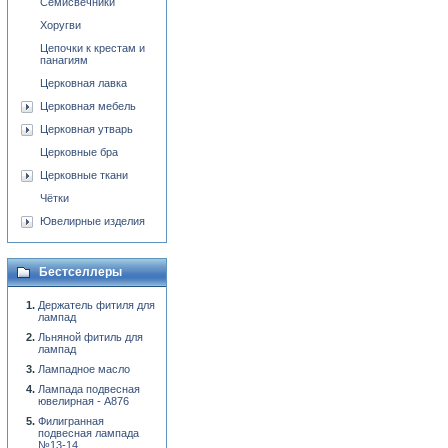
Семисвечники
Хоругви
Цепочки к крестам и
панагиям
Церковная лавка
Церковная мебель
Церковная утварь
Церковные бра
Церковные ткани
Чётки
Ювелирные изделия
Бестселлеры
Держатель фитиля для
лампад
Льняной фитиль для
лампад
Лампадное масло
Лампада подвесная
ювелирная - А876
Филигранная
подвесная лампада
№13-14