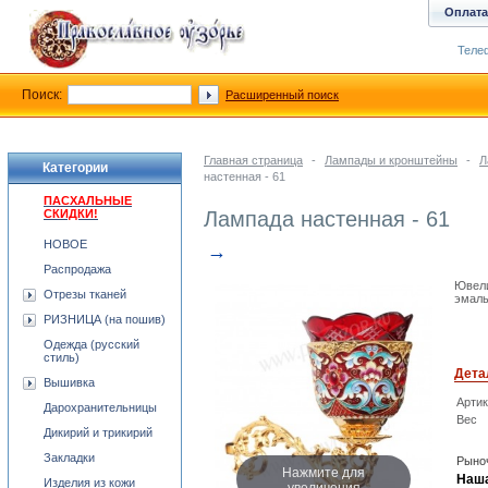
Оплата
Телеф
Поиск:
Расширенный поиск
Главная страница
-
Лампады и кронштейны
-
Л
Категории
настенная - 61
ПАСХАЛЬНЫЕ
СКИДКИ!
Лампада настенная - 61
НОВОЕ
→
Распродажа
Ювели
Отрезы тканей
эмаль
РИЗНИЦА (на пошив)
Одежда (русский
стиль)
Дета
Вышивка
Арти
Дарохранительницы
Вес
Дикирий и трикирий
Закладки
Рыноч
Нажмите для
Наша
Изделия из кожи
увеличения