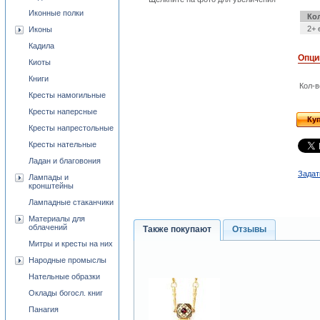
Иконные полки
Ко
2+ 
Иконы
Кадила
Опци
Киоты
Книги
Кол-в
Кресты намогильные
Кресты наперсные
Ку
Кресты напрестольные
Кресты нательные
Ладан и благовония
Задат
Лампады и
кронштейны
Лампадные стаканчики
Материалы для
облачений
Также покупают
Отзывы
Митры и кресты на них
Народные промыслы
Нательные образки
Оклады богосл. книг
Панагия