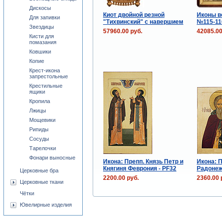
Дискосы
Киот двойной резной
Иконы в
Для запивки
"Тихвинский" с навершием
№115-11
Звездицы
57960.00 руб.
42085.00
Кисти для
помазания
Ковшики
Копие
Крест-икона
запрестольные
Крестильные
ящики
Кропила
Лжицы
Мощевики
Рипиды
Сосуды
Тарелочки
Фонари выносные
Икона: Препп. Князь Петр и
Икона: П
Княгиня Феврония - PF32
Радонеж
Церковные бра
2200.00 руб.
2360.00 
Церковные ткани
Чётки
Ювелирные изделия