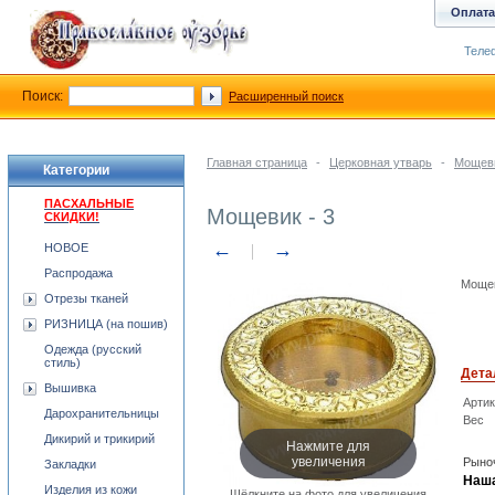
Оплата
Телеф
Поиск:
Расширенный поиск
Главная страница
-
Церковная утварь
-
Мощев
Категории
ПАСХАЛЬНЫЕ
Мощевик - 3
СКИДКИ!
←
→
НОВОЕ
Распродажа
Мощев
Отрезы тканей
РИЗНИЦА (на пошив)
Одежда (русский
стиль)
Дета
Вышивка
Арти
Дарохранительницы
Вес
Дикирий и трикирий
Нажмите для
увеличения
Рыноч
Закладки
Наша
Изделия из кожи
Щёлкните на фото для увеличения