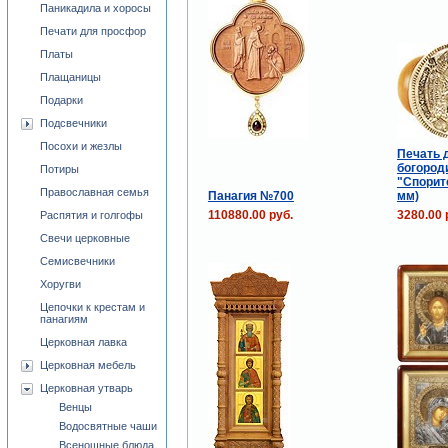
Паникадила и хоросы
Печати для просфор
Платы
Плащаницы
Подарки
Подсвечники
Посохи и жезлы
Печать 
богород
Потиры
"Спорит
Православная семья
Панагия №700
мм)
110880.00 руб.
3280.00 
Распятия и голгофы
Свечи церковные
Семисвечники
Хоругви
Цепочки к крестам и
панагиям
Церковная лавка
Церковная мебель
Церковная утварь
Венцы
Водосвятные чаши
Всенощные блюда