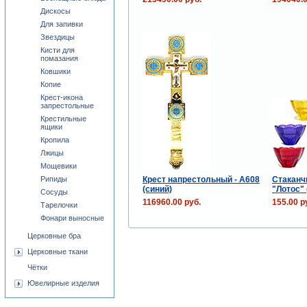
Дискосы
Для запивки
Звездицы
Кисти для
помазания
Ковшики
Копие
Крест-икона
запрестольные
Крестильные
ящики
Кропила
Лжицы
Мощевики
Крест напрестольный - A608
Стаканч
Рипиды
(синий)
"Лотос" 
Сосуды
116960.00 руб.
155.00 р
Тарелочки
Фонари выносные
Церковные бра
Церковные ткани
Чётки
Ювелирные изделия