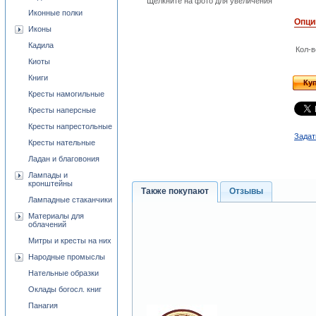
Щёлкните на фото для увеличения
Иконные полки
Опци
Иконы
Кадила
Кол-в
Киоты
Книги
Ку
Кресты намогильные
Кресты наперсные
Кресты напрестольные
Задат
Кресты нательные
Ладан и благовония
Лампады и
кронштейны
Также покупают
Отзывы
Лампадные стаканчики
Материалы для
облачений
Митры и кресты на них
Народные промыслы
Нательные образки
Оклады богосл. книг
Панагия