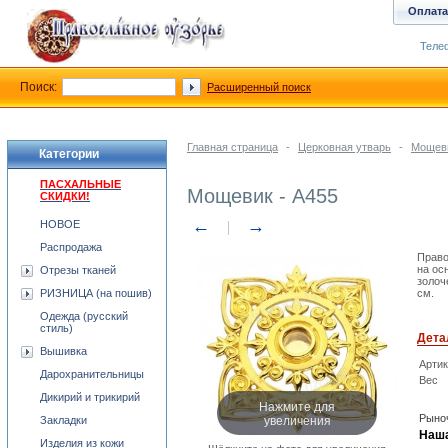
Оплата
Телеф
Поиск:
Расширенный поиск
Главная страница
-
Церковная утварь
-
Мощев
Категории
ПАСХАЛЬНЫЕ
Мощевик - A455
СКИДКИ!
←
→
НОВОЕ
Распродажа
Право
на ос
Отрезы тканей
золоч
РИЗНИЦА (на пошив)
см.
Одежда (русский
стиль)
Дета
Вышивка
Арти
Дарохранительницы
Вес
Дикирий и трикирий
Нажмите для
увеличения
Рыноч
Закладки
Наша
Изделия из кожи