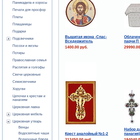
Паникадила и хоросы
Печати для просфор
Платы
Плащаницы
Подарки
Вышитая икона -Спас-
Облачен
Подсвечники
Вседержитель
парчи П
Посохи и жезлы
1400.00 руб.
29990.00
Потиры
Православная семья
Распятия и голгофы
Свечи церковные
Семисвечники
Хоругви
Цепочки к крестам и
панагиям
Церковная лавка
Церковная мебель
Церковная утварь
Венцы
Набор дл
Водосвятные чаши
Крест аналойный №1-2
панагия) 
Всенощные блюда
213450.00 руб.
194040.0