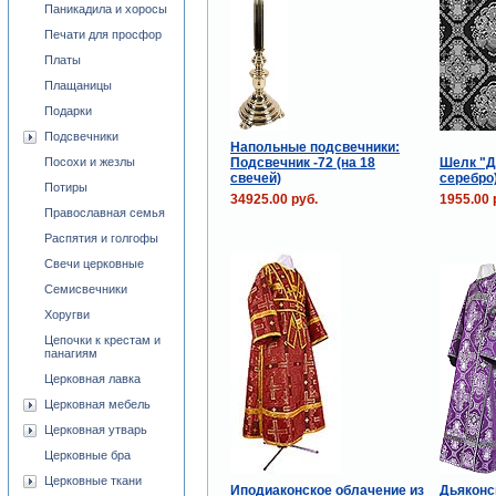
Паникадила и хоросы
Печати для просфор
Платы
Плащаницы
Подарки
Подсвечники
Напольные подсвечники:
Подсвечник -72 (на 18
Шелк "Д
Посохи и жезлы
свечей)
серебро
Потиры
34925.00 руб.
1955.00 
Православная семья
Распятия и голгофы
Свечи церковные
Семисвечники
Хоругви
Цепочки к крестам и
панагиям
Церковная лавка
Церковная мебель
Церковная утварь
Церковные бра
Церковные ткани
Иподиаконское облачение из
Дьяконс