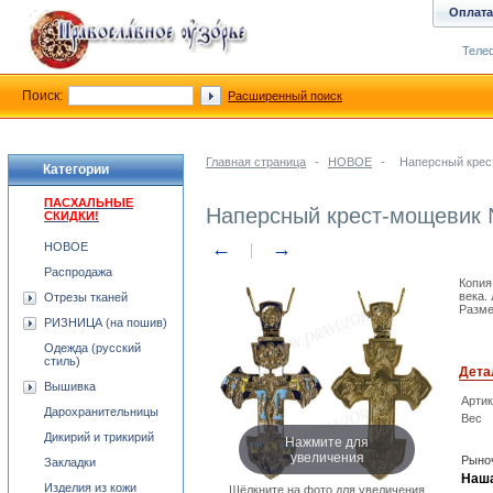
Оплата
Телеф
Поиск:
Расширенный поиск
Главная страница
-
НОВОЕ
-
Наперсный крес
Категории
ПАСХАЛЬНЫЕ
Наперсный крест-мощевик
СКИДКИ!
←
→
НОВОЕ
Распродажа
Копия
века.
Отрезы тканей
Разме
РИЗНИЦА (на пошив)
Одежда (русский
стиль)
Дета
Вышивка
Арти
Дарохранительницы
Вес
Дикирий и трикирий
Нажмите для
увеличения
Рыноч
Закладки
Наша
Изделия из кожи
Щёлкните на фото для увеличения