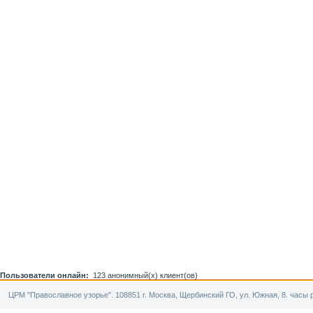
Пользователи онлайн:
123 анонимный(х) клиент(ов)
ЦРМ "Православное узорье". 108851 г. Москва, Щербинский ГО, ул. Южная, 8. часы р