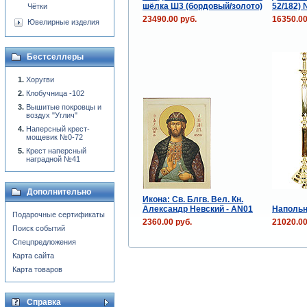
шёлка Ш3 (бордовый/золото)
52/182)
Чётки
23490.00 руб.
16350.00
Ювелирные изделия
Бестселлеры
Хоругви
Клобучница -102
Вышитые покровцы и
воздух "Углич"
Наперсный крест-
мощевик №0-72
Крест наперсный
наградной №41
Дополнительно
Икона: Св. Блгв. Вел. Кн.
Александр Невский - AN01
Напольн
Подарочные сертификаты
2360.00 руб.
21020.00
Поиск событий
Спецпредложения
Карта сайта
Карта товаров
Справка