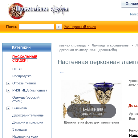
Оплата
Телеф
Поиск:
Расширенный поиск
Главная страница
-
Лампады и кронштейны
-
Л
Категории
церковная лампада №31 (кронштейн)
ПАСХАЛЬНЫЕ
СКИДКИ!
Настенная церковная ламп
НОВОЕ
←
Распродажа
Кронш
Отрезы тканей
золоч
РИЗНИЦА (на пошив)
Одежда (русский
стиль)
Дета
Нажмите для
Вышивка
увеличения
Арти
Дарохранительницы
Вес
Дикирий и трикирий
Щёлкните на фото для увеличения
Закладки
Рыноч
Наша
Изделия из кожи