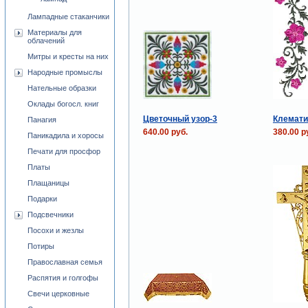
Лампадные стаканчики
Материалы для
облачений
Митры и кресты на них
Народные промыслы
Нательные образки
Оклады богосл. книг
Цветочный узор-3
Клемати
Панагия
640.00 руб.
380.00 р
Паникадила и хоросы
Печати для просфор
Платы
Плащаницы
Подарки
Подсвечники
Посохи и жезлы
Потиры
Православная семья
Распятия и голгофы
Свечи церковные