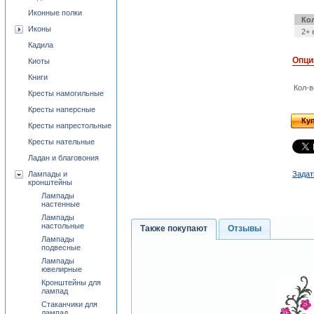
Иконные полки
Ко
Иконы
2+ 
Кадила
Опци
Киоты
Книги
Кол-в
Кресты намогильные
Кресты наперсные
Ку
Кресты напрестольные
Кресты нательные
Ладан и благовония
Лампады и
Задат
кронштейны
Лампады
настенные
Лампады
настольные
Также покупают
Отзывы
Лампады
подвесные
Лампады
ювелирные
Кронштейны для
лампад
Стаканчики для
лампад