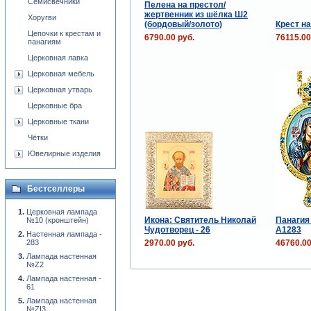
Семисвечники
Пелена на престол/
жертвенник из шёлка Ш2
Хоругви
(бордовый/золото)
Крест н
Цепочки к крестам и
6790.00 руб.
76115.00
панагиям
Церковная лавка
Церковная мебель
Церковная утварь
Церковные бра
Церковные ткани
Чётки
Ювелирные изделия
Бестселлеры
Церковная лампада
Икона: Святитель Николай
Панагия
№10 (кронштейн)
Чудотворец - 26
А1283
Настенная лампада -
2970.00 руб.
46760.00
283
Лампада настенная
№Z2
Лампада настенная -
61
Лампада настенная
№ZI3