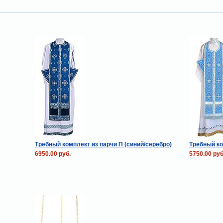
Требный комплект из парчи П (синий/серебро)
Требный ко
6950.00 руб.
5750.00 руб