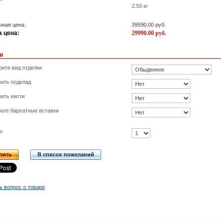
2.50
кг
ная цена:
39590.00
руб.
 цена:
29990.00
руб.
и
ите вид отделки
ить подклад
ить кисти
ьте бархатные вставки
о
пить
В список пожеланий
ь вопрос о товаре