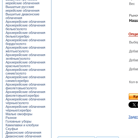
иерейские облачения
Вес
Вышитые русские
иерейские облачения
Вышитые диаконские
Рыноч
облачения
Наша
Архиерейские облачения
Архиерейские облачения
белые/золото
Архиерейские облачения
Опци
белые/серебро
Архиерейские облачения
Выбер
бордо/золото
Архиерейские облачения
жёлтые/золото
Добав
Архиерейские облачения
зелёные/золото
Добав
Архиерейские облачения
красные/золото
Добав
Архиерейские облачения
синие/золото
Архиерейские облачения
синие/серебро
Кол-в
Архиерейские облачения
фиолетовые/золото
Архиерейские облачения
фиолетовые/серебро
Ку
Архиерейские облачения
чёрные/золото
Архиерейские облачения
чёрные/серебро
Малые омофоры
Задат
Разное
Головные уборы
Камилавки и клобуки
Скуфьи
Диаконские облачения
Диаконские облачения