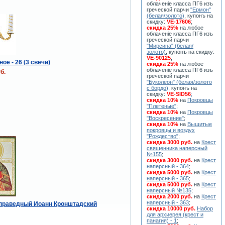
облаченiе класса ПГ6 изъ
греческой парчи
"Ермон"
(белая/золото)
, купонъ на
скидку:
VE-17606
;
скидка 25%
на любое
облаченiе класса ПГ6 изъ
греческой парчи
"Мирсина" (белая/
золото)
, купонъ на скидку:
VE-90125
;
ое - 26 (3 свечи)
скидка 25%
на любое
облаченiе класса ПГ6 изъ
б.
греческой парчи
"Буколеон" (белая/золото
с бордо)
, купонъ на
скидку:
VE-SID56
;
скидка 10%
на
Покровцы
"Плетеные"
;
скидка 10%
на
Покровцы
"Воскресение"
;
скидка 10%
на
Вышитые
покровцы и воздух
"Рождество"
;
скидка 3000 руб.
на
Крест
священника наперсный
№155
;
скидка 3000 руб.
на
Крест
наперсный - 364
;
скидка 5000 руб.
на
Крест
наперсный - 365
;
скидка 5000 руб.
на
Крест
наперсный №135
;
скидка 2000 руб.
на
Крест
наперсный - 363
;
 праведный Иоанн Кронштадский
скидка 10000 руб.
Набор
для архиерея (крест и
панагия) - 1
;