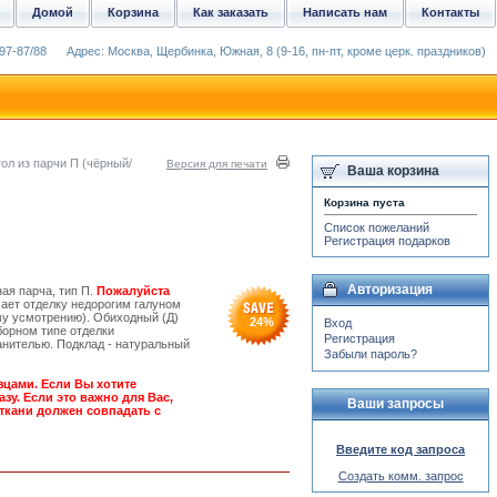
Домой
Корзина
Как заказать
Написать нам
Контакты
97-87/88
Адрес: Москва, Щербинка, Южная, 8 (9-16, пн-пт, кроме церк. праздников)
ол из парчи П (чёрный/
Версия для печати
Ваша корзина
Корзина пуста
Список пожеланий
Регистрация подарков
Авторизация
ая парча, тип П.
Пожалуйста
ает отделку недорогим галуном
му усмотрению). Обиходный (Д)
24
%
Вход
борном типе отделки
Регистрация
нителью. Подклад - натуральный
Забыли пароль?
зцами. Если Вы хотите
зу. Если это важно для Вас,
Ваши запросы
ткани должен совпадать с
Введите код запроса
Создать комм. запрос