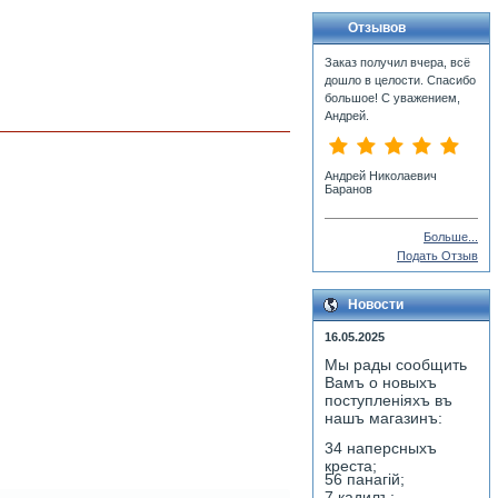
Отзывов
Заказ получил вчера, всё
дошло в целости. Спасибо
большое! С уважением,
Андрей.
Андрей Николаевич
Баранов
Больше...
Подать Отзыв
Новости
16.05.2025
Мы рады сообщить
Вамъ о новыхъ
поступленiяхъ въ
нашъ магазинъ:
34 наперсныхъ
креста;
56 панагiй;
7 кадилъ;