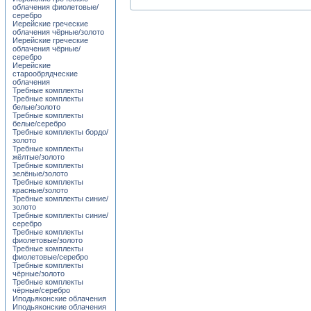
облачения фиолетовые/
серебро
Иерейские греческие
облачения чёрные/золото
Иерейские греческие
облачения чёрные/
серебро
Иерейские
старообрядческие
облачения
Требные комплекты
Требные комплекты
белые/золото
Требные комплекты
белые/серебро
Требные комплекты бордо/
золото
Требные комплекты
жёлтые/золото
Требные комплекты
зелёные/золото
Требные комплекты
красные/золото
Требные комплекты синие/
золото
Требные комплекты синие/
серебро
Требные комплекты
фиолетовые/золото
Требные комплекты
фиолетовые/серебро
Требные комплекты
чёрные/золото
Требные комплекты
чёрные/серебро
Иподьяконские облачения
Иподьяконские облачения