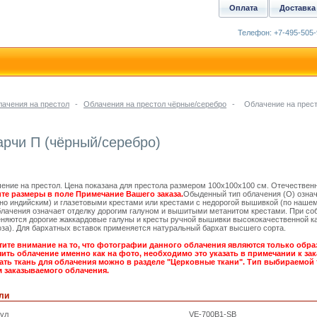
Оплата
Доставка
Телефон: +7-495-505-
ачения на престол
-
Облачения на престол чёрные/серебро
-
Облачение на прест
арчи П (чёрный/серебро)
ение на престол. Цена показана для престола размером 100х100х100 см. Отечественн
те размеры в поле Примечание Вашего заказа.
Обыденный тип облачения (О) означ
но индийским) и глазетовыми крестами или крестами с недорогой вышивкой (по наше
блачения означает отделку дорогим галуном и вышитыми метанитом крестами. При со
няются дорогие жаккардовые галуны и кресты ручной вышивки высококачественной ка
оза). Для бархатных вставок применяется натуральный бархат высшего сорта.
ите внимание на то, что фотографии данного облачения являются только обра
ить облачение именно как на фото, необходимо это указать в примечании к зака
ть ткань для облачения можно в разделе "Церковные ткани". Тип выбираемой 
 заказываемого облачения.
ли
кул
VE-700B1-SB