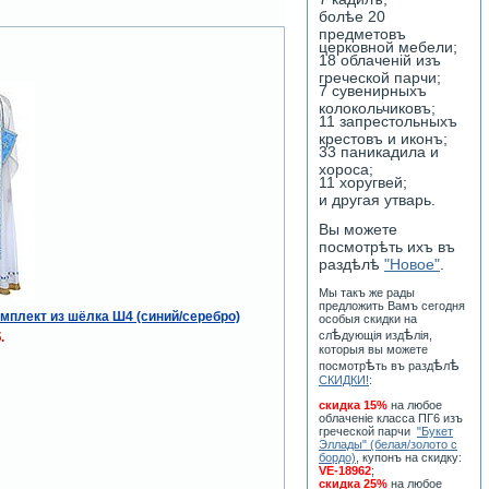
болѣе 20
предметовъ
церковной мебели;
18 облаченiй изъ
греческой парчи;
7 сувенирныхъ
колокольчиковъ;
11 запрестольныхъ
крестовъ и иконъ;
33 паникадила и
хороса;
11 хоругвей;
и другая утварь.
Вы можете
посмотрѣть ихъ въ
раздѣлѣ
"Новое"
.
Мы такъ же рады
предложить Вамъ сегодня
мплект из шёлка Ш4 (синий/серебро)
особыя скидки на
ѣ
ѣ
сл
дующiя изд
лiя,
.
которыя вы можете
ѣ
ѣ
ѣ
посмотр
ть въ разд
л
СКИДКИ!
:
скидка 15%
на любое
облаченiе класса ПГ6 изъ
греческой парчи
"Букет
Эллады" (белая/золото с
бордо)
, купонъ на скидку:
VE-18962
;
скидка 25%
на любое