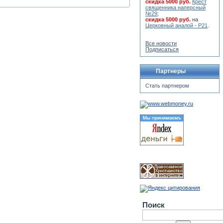
скидка 5000 руб.
Крест
священника наперсный
№29
;
скидка 5000 руб.
на
Церковный аналой - Р21
.
Все новости
Подписаться
Партнеры
Стать партнером
Поиск