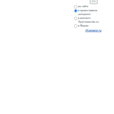
на сайте
в православном
интернете
в каталоге
Христианство.ru
в Яндекс
Искомое.ru