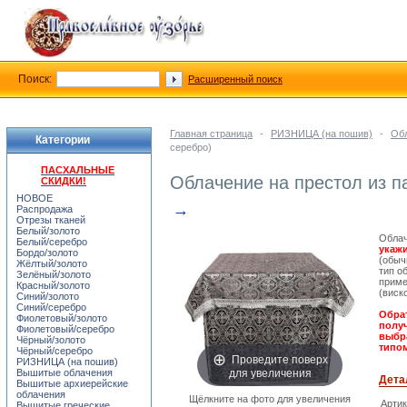
Поиск:
Расширенный поиск
Главная страница
-
РИЗНИЦА (на пошив)
-
Обл
Категории
серебро)
ПАСХАЛЬНЫЕ
Облачение на престол из п
СКИДКИ!
НОВОЕ
→
Распродажа
Отрезы тканей
Белый/золото
Облач
Белый/серебро
укажи
Бордо/золото
(обыч
Жёлтый/золото
тип о
Зелёный/золото
приме
Красный/золото
(виск
Синий/золото
Синий/серебро
Обрат
Фиолетовый/золото
получ
Фиолетовый/серебро
выбра
Чёрный/золото
типом
Чёрный/серебро
Проведите поверх
РИЗНИЦА (на пошив)
для увеличения
Вышитые облачения
Дета
Вышитые архиерейские
облачения
Щёлкните на фото для увеличения
Арти
Вышитые греческие