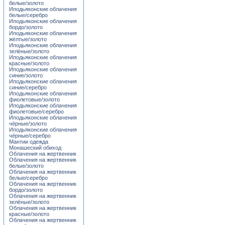
белые/золото
Иподьяконские облачения
белые/серебро
Иподьяконские облачения
бордо/золото
Иподьяконские облачения
жёлтые/золото
Иподьяконские облачения
зелёные/золото
Иподьяконские облачения
красные/золото
Иподьяконские облачения
синие/золото
Иподьяконские облачения
синие/серебро
Иподьяконские облачения
фиолетовые/золото
Иподьяконские облачения
фиолетовые/серебро
Иподьяконские облачения
чёрные/золото
Иподьяконские облачения
чёрные/серебро
Мантии одежда
Монашеский обиход
Облачения на жертвенник
Облачения на жертвенник
белые/золото
Облачения на жертвенник
белые/серебро
Облачения на жертвенник
бордо/золото
Облачения на жертвенник
зелёные/золото
Облачения на жертвенник
красные/золото
Облачения на жертвенник