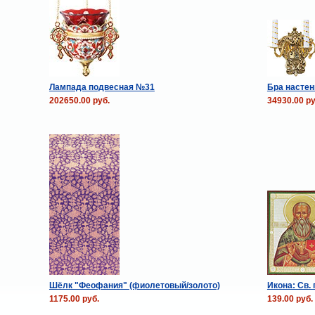
Лампада подвесная №31
Бра настенн
202650.00 руб.
34930.00 ру
Шёлк "Феофания" (фиолетовый/золото)
Икона: Св.
1175.00 руб.
139.00 руб.