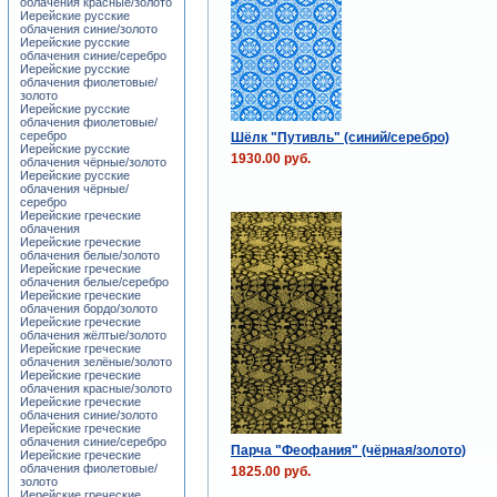
облачения красные/золото
Иерейские русские
облачения синие/золото
Иерейские русские
облачения синие/серебро
Иерейские русские
облачения фиолетовые/
золото
Иерейские русские
облачения фиолетовые/
серебро
Шёлк "Путивль" (синий/серебро)
Иерейские русские
1930.00 руб.
облачения чёрные/золото
Иерейские русские
облачения чёрные/
серебро
Иерейские греческие
облачения
Иерейские греческие
облачения белые/золото
Иерейские греческие
облачения белые/серебро
Иерейские греческие
облачения бордо/золото
Иерейские греческие
облачения жёлтые/золото
Иерейские греческие
облачения зелёные/золото
Иерейские греческие
облачения красные/золото
Иерейские греческие
облачения синие/золото
Иерейские греческие
облачения синие/серебро
Парча "Феофания" (чёрная/золото)
Иерейские греческие
облачения фиолетовые/
1825.00 руб.
золото
Иерейские греческие