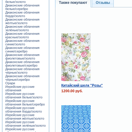
белые/золото
Также покупают
Отзывы
Диаконские облачения
белые/серебро
Диаконские облачения
бордо/золото
Диаконские облачения
жёлтые/золото
Диаконские облачения
зелёные/золото
Диаконские облачения
красные/золото
Диаконские облачения
синие/золото
Диаконские облачения
синие/серебро
Диаконские облачения
фиолетовые/золото
Диаконские облачения
фиолетовые/серебро
Диаконские облачения
чёрные/золото
Диаконские облачения
чёрные/серебро
Орари
Китайский шелк "Розы"
Иерейские русские
облачения
1200.00 руб.
Иерейские русские
облачения белые/золото
Иерейские русские
облачения белые/серебро
Иерейские русские
облачения бордо/золото
Иерейские русские
облачения жёлтые/золото
Иерейские русские
облачения зелёные/золото
Иерейские русские