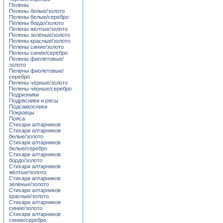
Пелены
Пелены белые/золото
Пелены белые/серебро
Пелены бордо/золото
Пелены жёлтые/золото
Пелены зелёные/золото
Пелены красные/золото
Пелены синие/золото
Пелены синие/серебро
Пелены фиолетовые/
золото
Пелены фиолетовые/
серебро
Пелены чёрные/золото
Пелены чёрные/серебро
Подризники
Подрясники и рясы
Подсаккосники
Покровцы
Пояса
Стихари алтарников
Стихари алтарников
белые/золото
Стихари алтарников
белые/серебро
Стихари алтарников
бордо/золото
Стихари алтарников
жёлтые/золото
Стихари алтарников
зелёные/золото
Стихари алтарников
красные/золото
Стихари алтарников
синие/золото
Стихари алтарников
синие/серебро