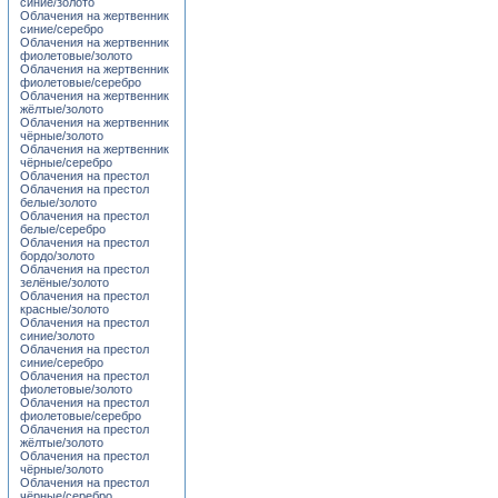
синие/золото
Облачения на жертвенник
синие/серебро
Облачения на жертвенник
фиолетовые/золото
Облачения на жертвенник
фиолетовые/серебро
Облачения на жертвенник
жёлтые/золото
Облачения на жертвенник
чёрные/золото
Облачения на жертвенник
чёрные/серебро
Облачения на престол
Облачения на престол
белые/золото
Облачения на престол
белые/серебро
Облачения на престол
бордо/золото
Облачения на престол
зелёные/золото
Облачения на престол
красные/золото
Облачения на престол
синие/золото
Облачения на престол
синие/серебро
Облачения на престол
фиолетовые/золото
Облачения на престол
фиолетовые/серебро
Облачения на престол
жёлтые/золото
Облачения на престол
чёрные/золото
Облачения на престол
чёрные/серебро