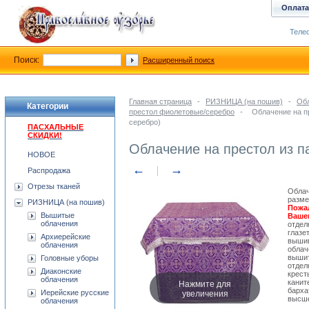
Оплата
Телеф
Поиск:
Расширенный поиск
Главная страница
-
РИЗНИЦА (на пошив)
-
Обл
Категории
престол фиолетовые/серебро
-
Облачение на п
серебро)
ПАСХАЛЬНЫЕ
СКИДКИ!
Облачение на престол из п
НОВОЕ
←
→
Распродажа
Отрезы тканей
Облач
разме
РИЗНИЦА (на пошив)
Пожа
Вышитые
Вашег
облачения
отдел
глазе
Архиерейские
вышив
облачения
облач
вышит
Головные уборы
отдел
Диаконские
крест
облачения
Нажмите для
канит
барха
увеличения
Иерейские русские
высше
облачения