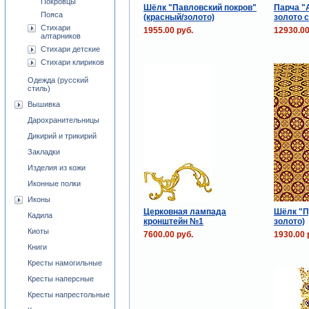
Покровцы
Шёлк "Павловский покров"
Парча "
Пояса
(красный/золото)
золото с
Стихари
1955.00 руб.
12930.00
алтарников
Стихари детские
Стихари клириков
Одежда (русский
стиль)
Вышивка
Дарохранительницы
Дикирий и трикирий
Закладки
Изделия из кожи
Иконные полки
Иконы
Церковная лампада
Шёлк "П
Кадила
кронштейн №1
золото)
Киоты
7600.00 руб.
1930.00 
Книги
Кресты намогильные
Кресты наперсные
Кресты напрестольные