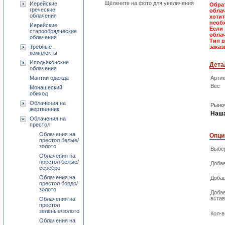
Щёлкните на фото для увеличения
Иерейские
Обрат
греческие
облач
облачения
хотит
необх
Иерейские
Если 
старообрядческие
облач
облачения
Тип 
Требные
заказ
комплекты
Иподьяконские
Дета
облачения
Мантии одежда
Арти
Вес
Монашеский
обиход
Облачения на
Рыноч
жертвенник
Наша
Облачения на
престол
Облачения на
Опци
престол белые/
золото
Выбер
Облачения на
престол белые/
Добав
серебро
Облачения на
Добав
престол бордо/
золото
Доба
встав
Облачения на
престол
зелёные/золото
Кол-в
Облачения на