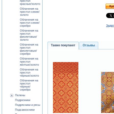
престол
красные/золото
Ку
Облачения на
престол синие/
золото
Облачения на
престол синие/
Задат
серебро
Облачения на
престол
фиолетовые/
золото
Облачения на
Также покупают
Отзывы
престол
фиолетовые/
серебро
Облачения на
престол
жёлтые/золото
Облачения на
престол
чёрные/золото
Облачения на
престол
чёрные/
серебро
Пелены
Подризники
Подрясники и рясы
Подсаккосники