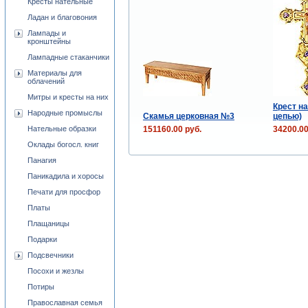
Кресты нательные
Ладан и благовония
Лампады и
кронштейны
Лампадные стаканчики
Материалы для
облачений
Митры и кресты на них
Крест на
Народные промыслы
Скамья церковная №3
цепью)
151160.00 руб.
34200.00
Нательные образки
Оклады богосл. книг
Панагия
Паникадила и хоросы
Печати для просфор
Платы
Плащаницы
Подарки
Подсвечники
Посохи и жезлы
Потиры
Православная семья