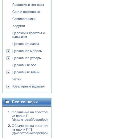
Распятия и голгофы
Свечи церковные
Семисвечники
Хоругви
Цепочки к крестам и
панагиям
Церковная лавка
Церковная мебель
Церковная утварь
Церковные бра
Церковные ткани
Чётки
Ювелирные изделия
Бестселлеры
Облачение на престол
из парчи П
(фиолетовый/серебро)
Облачение на престол
из парчи ПГ1
(фиолетовый/серебро)