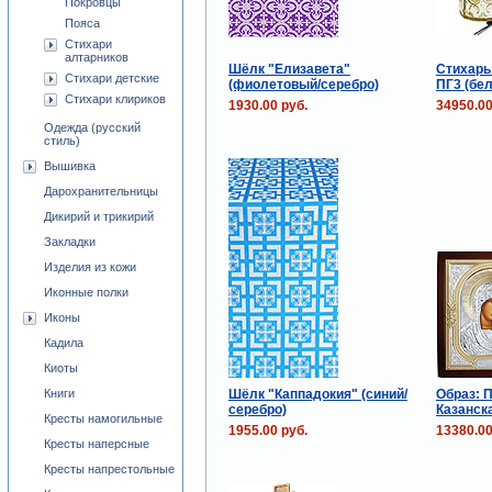
Покровцы
Пояса
Стихари
алтарников
Шёлк "Елизавета"
Стихарь
Стихари детские
(фиолетовый/серебро)
ПГ3 (бе
Стихари клириков
1930.00 руб.
34950.00
Одежда (русский
стиль)
Вышивка
Дарохранительницы
Дикирий и трикирий
Закладки
Изделия из кожи
Иконные полки
Иконы
Кадила
Киоты
Шёлк "Каппадокия" (синий/
Образ: 
Книги
серебро)
Казанска
Кресты намогильные
1955.00 руб.
13380.00
Кресты наперсные
Кресты напрестольные