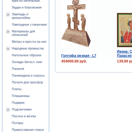
Кресты нательные
Ладан и благовония
Лампады и
кронштейны
Лампадные стаканчики
Материалы для
облачений
Митры и кресты на них
Народные промыслы
Икона: 
Нательные образки
Голгофа резная - L7
Параске
454000.00 руб.
139.00 р
Оклады богосл. книг
Панагия
Паникадила и хоросы
Печати для просфор
Платы
Плащаницы
Подарки
Подсвечники
Посохи и жезлы
Потиры
Православная семья