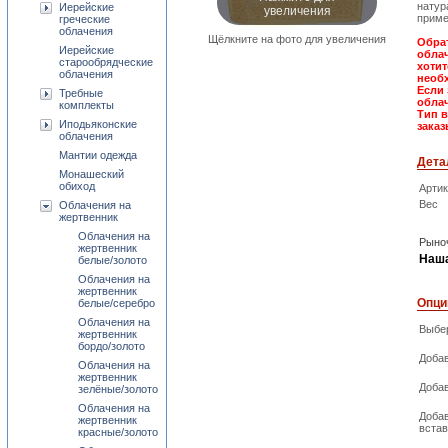
натур
увеличения
Иерейские
приме
греческие
облачения
Щёлкните на фото для увеличения
Обрат
Иерейские
облач
старообрядческие
хотит
облачения
необх
Если 
Требные
облач
комплекты
Тип 
Иподьяконские
заказ
облачения
Мантии одежда
Дета
Монашеский
обиход
Арти
Вес
Облачения на
жертвенник
Облачения на
Рыноч
жертвенник
Наша
белые/золото
Облачения на
жертвенник
Опци
белые/серебро
Облачения на
Выбер
жертвенник
бордо/золото
Добав
Облачения на
жертвенник
Добав
зелёные/золото
Облачения на
Доба
жертвенник
встав
красные/золото