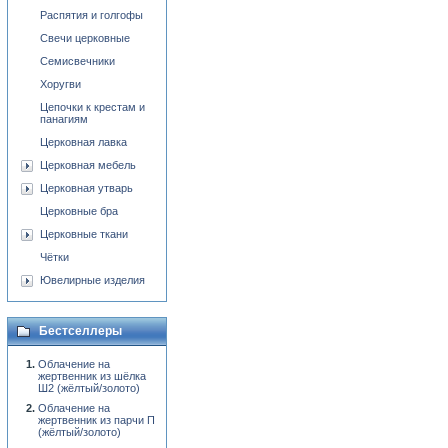
Распятия и голгофы
Свечи церковные
Семисвечники
Хоругви
Цепочки к крестам и
панагиям
Церковная лавка
Церковная мебель
Церковная утварь
Церковные бра
Церковные ткани
Чётки
Ювелирные изделия
Бестселлеры
Облачение на
жертвенник из шёлка
Ш2 (жёлтый/золото)
Облачение на
жертвенник из парчи П
(жёлтый/золото)