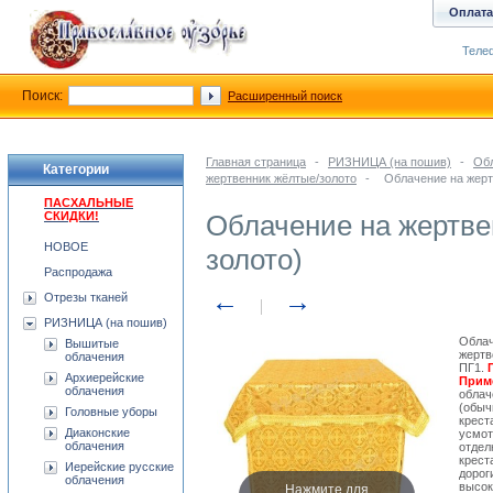
Оплата
Телеф
Поиск:
Расширенный поиск
Главная страница
-
РИЗНИЦА (на пошив)
-
Обл
Категории
жертвенник жёлтые/золото
-
Облачение на жерт
ПАСХАЛЬНЫЕ
СКИДКИ!
Облачение на жертве
НОВОЕ
золото)
Распродажа
←
→
Отрезы тканей
РИЗНИЦА (на пошив)
Облач
Вышитые
жертв
облачения
ПГ1.
Архиерейские
Приме
облачения
облач
(обыч
Головные уборы
крест
Диаконские
усмот
облачения
отдел
крест
Иерейские русские
дорог
облачения
Нажмите для
высок