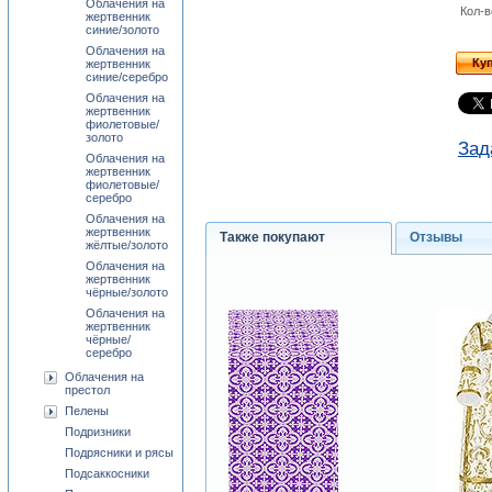
Облачения на
Кол-в
жертвенник
синие/золото
Облачения на
Ку
жертвенник
синие/серебро
Облачения на
жертвенник
фиолетовые/
золото
Зад
Облачения на
жертвенник
фиолетовые/
серебро
Облачения на
жертвенник
Также покупают
Отзывы
жёлтые/золото
Облачения на
жертвенник
чёрные/золото
Облачения на
жертвенник
чёрные/
серебро
Облачения на
престол
Пелены
Подризники
Подрясники и рясы
Подсаккосники