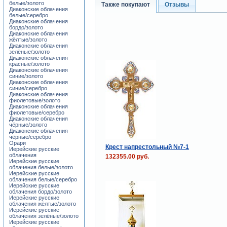
белые/золото
Также покупают
Отзывы
Диаконские облачения
белые/серебро
Диаконские облачения
бордо/золото
Диаконские облачения
жёлтые/золото
Диаконские облачения
зелёные/золото
Диаконские облачения
красные/золото
Диаконские облачения
синие/золото
Диаконские облачения
синие/серебро
Диаконские облачения
фиолетовые/золото
Диаконские облачения
фиолетовые/серебро
Диаконские облачения
чёрные/золото
Диаконские облачения
чёрные/серебро
Орари
Крест напрестольный №7-1
Иерейские русские
облачения
132355.00 руб.
Иерейские русские
облачения белые/золото
Иерейские русские
облачения белые/серебро
Иерейские русские
облачения бордо/золото
Иерейские русские
облачения жёлтые/золото
Иерейские русские
облачения зелёные/золото
Иерейские русские