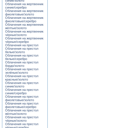
синие/золото
Облачения на жертвенник
синие/серебро
Облачения на жертвенник
фиолетовые/золото
Облачения на жертвенник
фиолетовые/серебро
Облачения на жертвенник
жёлтые/золото
Облачения на жертвенник
чёрные/золото
Облачения на жертвенник
чёрные/серебро
Облачения на престол
Облачения на престол
белые/золото
Облачения на престол
белые/серебро
Облачения на престол
бордо/золото
Облачения на престол
зелёные/золото
Облачения на престол
красные/золото
Облачения на престол
синие/золото
Облачения на престол
синие/серебро
Облачения на престол
фиолетовые/золото
Облачения на престол
фиолетовые/серебро
Облачения на престол
жёлтые/золото
Облачения на престол
чёрные/золото
Облачения на престол
чёрные/серебро