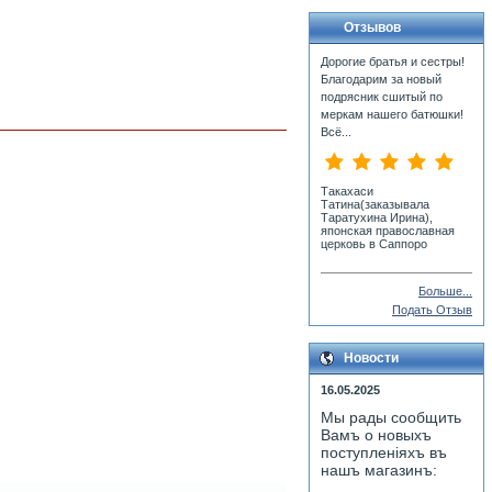
Отзывов
Дорогие братья и сестры!
Благодарим за новый
подрясник сшитый по
меркам нашего батюшки!
Всё...
Такахаси
Татина(заказывала
Таратухина Ирина),
японская православная
церковь в Саппоро
Больше...
Подать Отзыв
Новости
16.05.2025
Мы рады сообщить
Вамъ о новыхъ
поступленiяхъ въ
нашъ магазинъ: