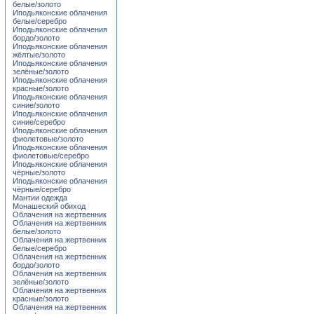
белые/золото
Иподьяконские облачения
белые/серебро
Иподьяконские облачения
бордо/золото
Иподьяконские облачения
жёлтые/золото
Иподьяконские облачения
зелёные/золото
Иподьяконские облачения
красные/золото
Иподьяконские облачения
синие/золото
Иподьяконские облачения
синие/серебро
Иподьяконские облачения
фиолетовые/золото
Иподьяконские облачения
фиолетовые/серебро
Иподьяконские облачения
чёрные/золото
Иподьяконские облачения
чёрные/серебро
Мантии одежда
Монашеский обиход
Облачения на жертвенник
Облачения на жертвенник
белые/золото
Облачения на жертвенник
белые/серебро
Облачения на жертвенник
бордо/золото
Облачения на жертвенник
зелёные/золото
Облачения на жертвенник
красные/золото
Облачения на жертвенник