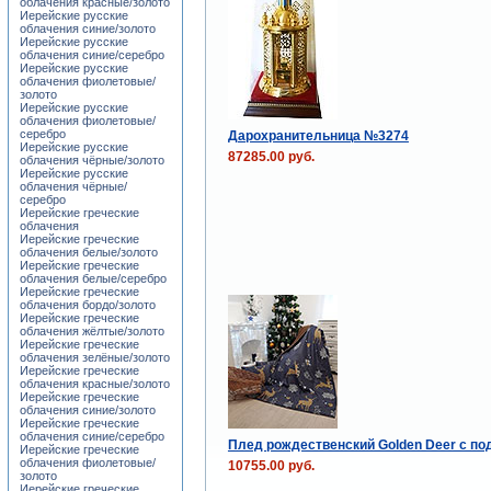
облачения красные/золото
Иерейские русские
облачения синие/золото
Иерейские русские
облачения синие/серебро
Иерейские русские
облачения фиолетовые/
золото
Иерейские русские
облачения фиолетовые/
серебро
Дарохранительница №3274
Иерейские русские
87285.00 руб.
облачения чёрные/золото
Иерейские русские
облачения чёрные/
серебро
Иерейские греческие
облачения
Иерейские греческие
облачения белые/золото
Иерейские греческие
облачения белые/серебро
Иерейские греческие
облачения бордо/золото
Иерейские греческие
облачения жёлтые/золото
Иерейские греческие
облачения зелёные/золото
Иерейские греческие
облачения красные/золото
Иерейские греческие
облачения синие/золото
Иерейские греческие
облачения синие/серебро
Плед рождественский Golden Deer с по
Иерейские греческие
облачения фиолетовые/
10755.00 руб.
золото
Иерейские греческие