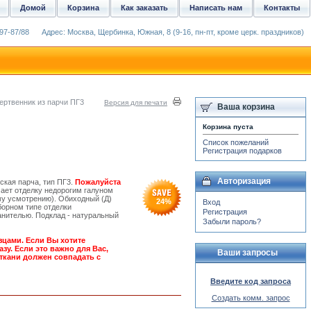
Домой
Корзина
Как заказать
Написать нам
Контакты
97-87/88
Адрес: Москва, Щербинка, Южная, 8 (9-16, пн-пт, кроме церк. праздников)
ертвенник из парчи ПГ3
Версия для печати
Ваша корзина
Корзина пуста
Список пожеланий
Регистрация подарков
Авторизация
ская парча, тип ПГ3.
Пожалуйста
ает отделку недорогим галуном
му усмотрению). Обиходный (Д)
24
%
Вход
борном типе отделки
Регистрация
нителью. Подклад - натуральный
Забыли пароль?
зцами. Если Вы хотите
зу. Если это важно для Вас,
Ваши запросы
ткани должен совпадать с
Введите код запроса
Создать комм. запрос