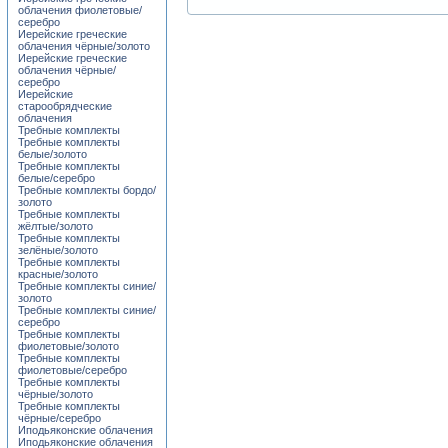
облачения фиолетовые/
серебро
Иерейские греческие
облачения чёрные/золото
Иерейские греческие
облачения чёрные/
серебро
Иерейские
старообрядческие
облачения
Требные комплекты
Требные комплекты
белые/золото
Требные комплекты
белые/серебро
Требные комплекты бордо/
золото
Требные комплекты
жёлтые/золото
Требные комплекты
зелёные/золото
Требные комплекты
красные/золото
Требные комплекты синие/
золото
Требные комплекты синие/
серебро
Требные комплекты
фиолетовые/золото
Требные комплекты
фиолетовые/серебро
Требные комплекты
чёрные/золото
Требные комплекты
чёрные/серебро
Иподьяконские облачения
Иподьяконские облачения