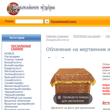
Поиск:
Расширенный поиск
Главная страница
-
РИЗНИЦА (на пошив)
-
Обл
Категории
(бордовый/золото)
ПАСХАЛЬНЫЕ
Облачение на жертвенник и
СКИДКИ!
НОВОЕ
←
→
Распродажа
Отрезы тканей
Белый/золото
Облач
Белый/серебро
укажи
Бордо/золото
(обыч
Жёлтый/золото
тип о
Зелёный/золото
приме
Красный/золото
(виск
Синий/золото
Синий/серебро
Обрат
Фиолетовый/золото
получ
Фиолетовый/серебро
выбра
Чёрный/золото
типом
Чёрный/серебро
Проведите поверх
РИЗНИЦА (на пошив)
для увеличения
Вышитые облачения
Дета
Вышитые архиерейские
облачения
Щёлкните на фото для увеличения
Арти
Вышитые греческие