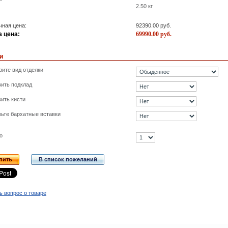
2.50
кг
ная цена:
92390.00
руб.
 цена:
69990.00
руб.
и
ите вид отделки
ить подклад
ить кисти
ьте бархатные вставки
о
пить
В список пожеланий
ь вопрос о товаре