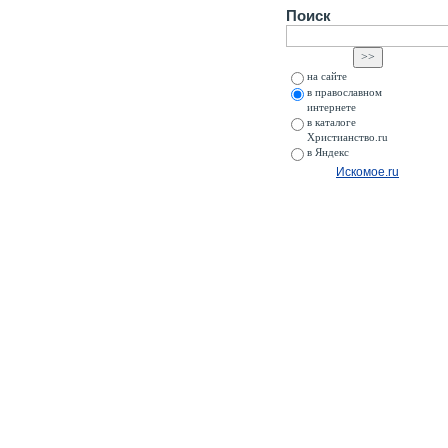
Поиск
на сайте
в православном
интернете
в каталоге
Христианство.ru
в Яндекс
Искомое.ru