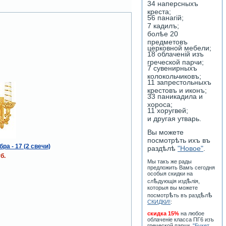
34 наперсныхъ
креста;
56 панагiй;
7 кадилъ;
болѣе 20
предметовъ
церковной мебели;
18 облаченiй изъ
греческой парчи;
7 сувенирныхъ
колокольчиковъ;
11 запрестольныхъ
крестовъ и иконъ;
33 паникадила и
хороса;
11 хоругвей;
и другая утварь.
Вы можете
посмотрѣть ихъ въ
ра - 17 (2 свечи)
раздѣлѣ
"Новое"
.
б.
Мы такъ же рады
предложить Вамъ сегодня
особыя скидки на
ѣ
ѣ
сл
дующiя изд
лiя,
которыя вы можете
ѣ
ѣ
ѣ
посмотр
ть въ разд
л
СКИДКИ!
:
скидка 15%
на любое
облаченiе класса ПГ6 изъ
греческой парчи
"Букет