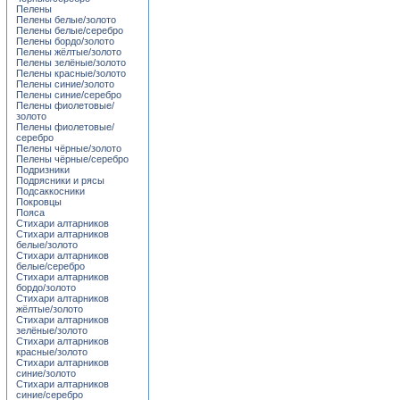
Пелены
Пелены белые/золото
Пелены белые/серебро
Пелены бордо/золото
Пелены жёлтые/золото
Пелены зелёные/золото
Пелены красные/золото
Пелены синие/золото
Пелены синие/серебро
Пелены фиолетовые/
золото
Пелены фиолетовые/
серебро
Пелены чёрные/золото
Пелены чёрные/серебро
Подризники
Подрясники и рясы
Подсаккосники
Покровцы
Пояса
Стихари алтарников
Стихари алтарников
белые/золото
Стихари алтарников
белые/серебро
Стихари алтарников
бордо/золото
Стихари алтарников
жёлтые/золото
Стихари алтарников
зелёные/золото
Стихари алтарников
красные/золото
Стихари алтарников
синие/золото
Стихари алтарников
синие/серебро