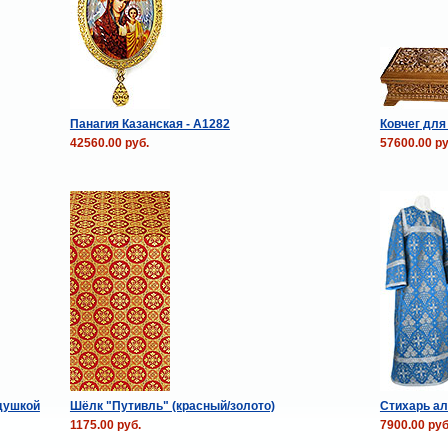
Панагия Казанская - А1282
Ковчег для
42560.00 руб.
57600.00 ру
душкой
Шёлк "Путивль" (красный/золото)
Стихарь ал
1175.00 руб.
7900.00 руб