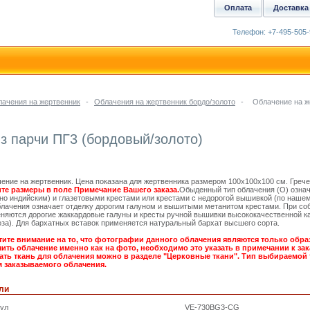
Оплата
Доставка
Телефон: +7-495-505-
ачения на жертвенник
-
Облачения на жертвенник бордо/золото
-
Облачение на ж
з парчи ПГ3 (бордовый/золото)
ение на жертвенник. Цена показана для жертвенника размером 100х100х100 см. Грече
те размеры в поле Примечание Вашего заказа.
Обыденный тип облачения (О) означ
но индийским) и глазетовыми крестами или крестами с недорогой вышивкой (по наше
блачения означает отделку дорогим галуном и вышитыми метанитом крестами. При со
няются дорогие жаккардовые галуны и кресты ручной вышивки высококачественной ка
оза). Для бархатных вставок применяется натуральный бархат высшего сорта.
ите внимание на то, что фотографии данного облачения являются только обра
ить облачение именно как на фото, необходимо это указать в примечании к зака
ть ткань для облачения можно в разделе "Церковные ткани". Тип выбираемой 
 заказываемого облачения.
ли
кул
VE-730BG3-CG