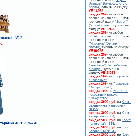
Эллады" (белая/золото с
бордо)
, купонъ на скидку:
VE-18962
;
скидка 25%
на любое
облаченiе класса ПГ6 изъ
греческой парчи
"Ермон"
(белая/золото)
, купонъ на
скидку:
VE-17606
;
скидка 25%
на любое
облаченiе класса ПГ6 изъ
 мощей - V17
греческой парчи
б.
"Мирсина" (белая/
золото)
, купонъ на скидку:
VE-90125
;
скидка 25%
на любое
облаченiе класса ПГ6 изъ
греческой парчи
"Буколеон" (белая/золото
с бордо)
, купонъ на
скидку:
VE-SID56
;
скидка 10%
на
Покровцы
"Плетеные"
;
скидка 10%
на
Покровцы
"Воскресение"
;
скидка 10%
на
Вышитые
покровцы и воздух
"Рождество"
;
скидка 3000 руб.
на
Крест
священника наперсный
№155
;
скидка 3000 руб.
на
Крест
наперсный - 364
;
скидка 5000 руб.
на
Крест
тарника 46/150 №791
наперсный - 365
;
скидка 5000 руб.
на
Крест
.
наперсный №135
;
скидка 2000 руб.
на
Крест