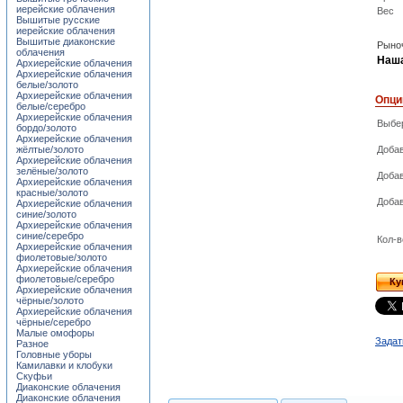
иерейские облачения
Вес
Вышитые русские
иерейские облачения
Вышитые диаконские
Рыноч
облачения
Наша
Архиерейские облачения
Архиерейские облачения
белые/золото
Архиерейские облачения
Опци
белые/серебро
Архиерейские облачения
Выбер
бордо/золото
Архиерейские облачения
жёлтые/золото
Добав
Архиерейские облачения
зелёные/золото
Добав
Архиерейские облачения
красные/золото
Добав
Архиерейские облачения
синие/золото
Архиерейские облачения
синие/серебро
Кол-в
Архиерейские облачения
фиолетовые/золото
Архиерейские облачения
фиолетовые/серебро
Ку
Архиерейские облачения
чёрные/золото
Архиерейские облачения
чёрные/серебро
Малые омофоры
Задат
Разное
Головные уборы
Камилавки и клобуки
Скуфьи
Диаконские облачения
Диаконские облачения