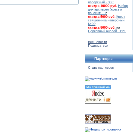
наперсный - 363
;
скидка 10000 руб.
Набор
для архиерея (крест и
панагия) - 1
;
скидка 5000 руб.
Крест
священника наперсный
№29
;
скидка 5000 руб.
на
Церковный аналой - Р21
.
Все новости
Подписаться
Партнеры
Стать партнером