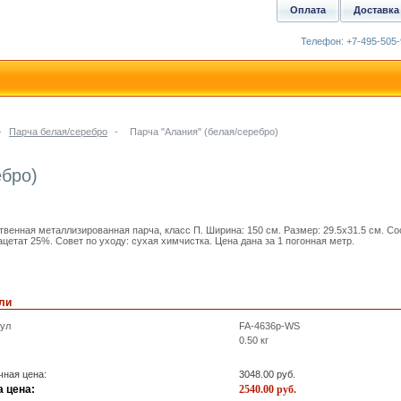
Оплата
Доставка
Телефон: +7-495-505-
-
Парча белая/серебро
-
Парча "Алания" (белая/серебро)
ебро)
твенная металлизированная парча, класс П. Ширина: 150 см. Размер: 29.5x31.5 см. С
ацетат 25%. Совет по уходу: сухая химчистка. Цена дана за 1 погонная метр.
ли
кул
FA-4636p-WS
0.50
кг
ная цена:
3048.00
руб.
 цена:
2540.00
руб.