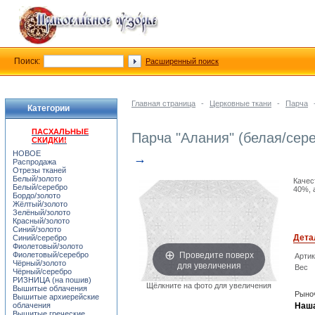
Поиск:
Расширенный поиск
Главная страница
-
Церковные ткани
-
Парча
Категории
ПАСХАЛЬНЫЕ
Парча "Алания" (белая/сер
СКИДКИ!
НОВОЕ
→
Распродажа
Отрезы тканей
Белый/золото
Качес
Белый/серебро
40%, 
Бордо/золото
Жёлтый/золото
Зелёный/золото
Красный/золото
Синий/золото
Дета
Синий/серебро
Фиолетовый/золото
Проведите поверх
Фиолетовый/серебро
Арти
для увеличения
Чёрный/золото
Вес
Чёрный/серебро
РИЗНИЦА (на пошив)
Щёлкните на фото для увеличения
Вышитые облачения
Рыноч
Вышитые архиерейские
облачения
Наша
Вышитые греческие