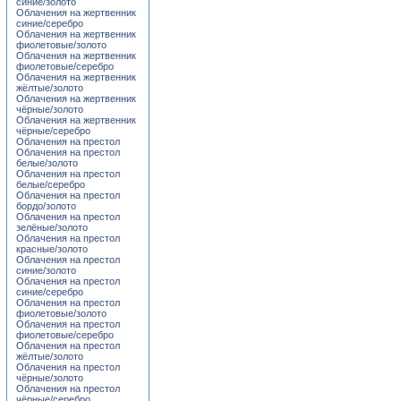
синие/золото
Облачения на жертвенник
синие/серебро
Облачения на жертвенник
фиолетовые/золото
Облачения на жертвенник
фиолетовые/серебро
Облачения на жертвенник
жёлтые/золото
Облачения на жертвенник
чёрные/золото
Облачения на жертвенник
чёрные/серебро
Облачения на престол
Облачения на престол
белые/золото
Облачения на престол
белые/серебро
Облачения на престол
бордо/золото
Облачения на престол
зелёные/золото
Облачения на престол
красные/золото
Облачения на престол
синие/золото
Облачения на престол
синие/серебро
Облачения на престол
фиолетовые/золото
Облачения на престол
фиолетовые/серебро
Облачения на престол
жёлтые/золото
Облачения на престол
чёрные/золото
Облачения на престол
чёрные/серебро