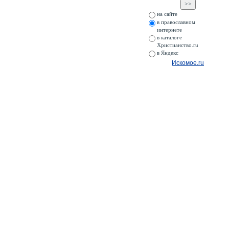
на сайте
в православном
интернете
в каталоге
Христианство.ru
в Яндекс
Искомое.ru