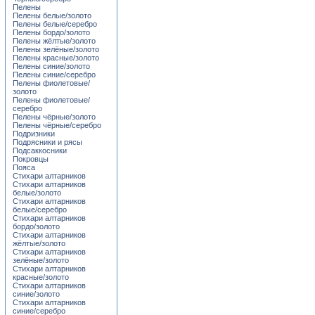
Пелены
Пелены белые/золото
Пелены белые/серебро
Пелены бордо/золото
Пелены жёлтые/золото
Пелены зелёные/золото
Пелены красные/золото
Пелены синие/золото
Пелены синие/серебро
Пелены фиолетовые/
золото
Пелены фиолетовые/
серебро
Пелены чёрные/золото
Пелены чёрные/серебро
Подризники
Подрясники и рясы
Подсаккосники
Покровцы
Пояса
Стихари алтарников
Стихари алтарников
белые/золото
Стихари алтарников
белые/серебро
Стихари алтарников
бордо/золото
Стихари алтарников
жёлтые/золото
Стихари алтарников
зелёные/золото
Стихари алтарников
красные/золото
Стихари алтарников
синие/золото
Стихари алтарников
синие/серебро