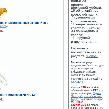
болѣе 20
предметовъ
церковной мебели;
18 облаченiй изъ
греческой парчи;
7 сувенирныхъ
колокольчиковъ;
престол/жертвенник из парчи ПГ3
11 запрестольныхъ
лото)
крестовъ и иконъ;
33 паникадила и
б.
хороса;
11 хоругвей;
и другая утварь.
Вы можете
посмотрѣть ихъ въ
раздѣлѣ
"Новое"
.
Мы такъ же рады
предложить Вамъ сегодня
особыя скидки на
ѣ
ѣ
сл
дующiя изд
лiя,
которыя вы можете
ѣ
ѣ
ѣ
посмотр
ть въ разд
л
СКИДКИ!
:
скидка 15%
на любое
облаченiе класса ПГ6 изъ
греческой парчи
"Букет
реста или панагии №243
Эллады" (белая/золото с
бордо)
, купонъ на скидку:
б.
VE-18962
;
скидка 25%
на любое
облаченiе класса ПГ6 изъ