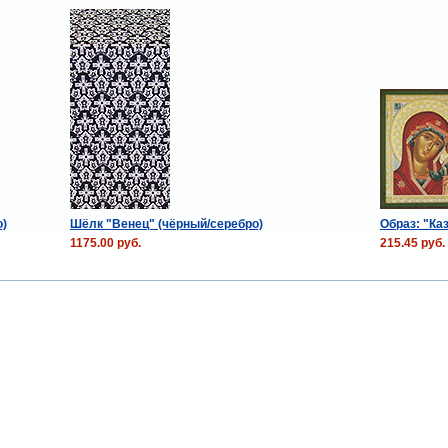
о)
Шёлк "Венец" (чёрный/серебро)
Образ: "Ка
1175.00 руб.
215.45 руб.