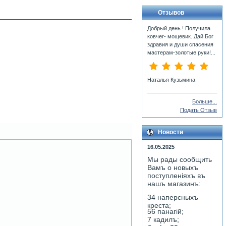
Отзывов
Добрый день ! Получила
ковчег- мощевик. Дай Бог
здравия и души спасения
мастерам-золотые руки!...
Наталья Кузьмина
Больше...
Подать Отзыв
Новости
16.05.2025
Мы рады сообщить
Вамъ о новыхъ
поступленiяхъ въ
нашъ магазинъ:
34 наперсныхъ
креста;
56 панагiй;
7 кадилъ;