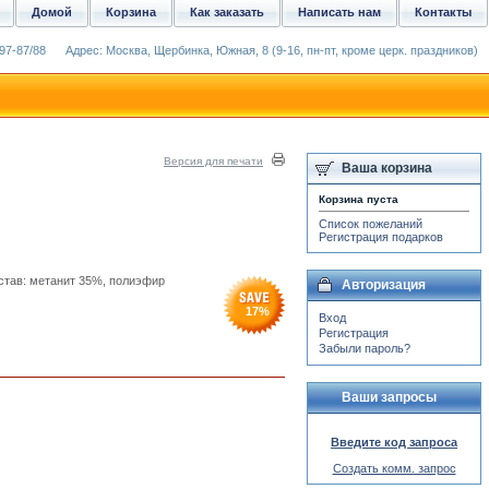
Домой
Корзина
Как заказать
Написать нам
Контакты
97-87/88
Адрес: Москва, Щербинка, Южная, 8 (9-16, пн-пт, кроме церк. праздников)
Версия для печати
Ваша корзина
Корзина пуста
Список пожеланий
Регистрация подарков
остав: метанит 35%, полиэфир
Авторизация
17
%
Вход
Регистрация
Забыли пароль?
Ваши запросы
Введите код запроса
Создать комм. запрос