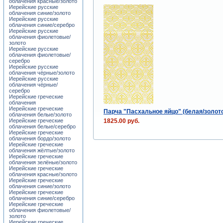
облачения красные/золото
Иерейские русские
облачения синие/золото
Иерейские русские
облачения синие/серебро
Иерейские русские
облачения фиолетовые/
золото
Иерейские русские
облачения фиолетовые/
серебро
Иерейские русские
облачения чёрные/золото
Иерейские русские
облачения чёрные/
серебро
Иерейские греческие
облачения
Иерейские греческие
Парча "Пасхальное яйцо" (белая/золот
облачения белые/золото
1825.00 руб.
Иерейские греческие
облачения белые/серебро
Иерейские греческие
облачения бордо/золото
Иерейские греческие
облачения жёлтые/золото
Иерейские греческие
облачения зелёные/золото
Иерейские греческие
облачения красные/золото
Иерейские греческие
облачения синие/золото
Иерейские греческие
облачения синие/серебро
Иерейские греческие
облачения фиолетовые/
золото
Иерейские греческие