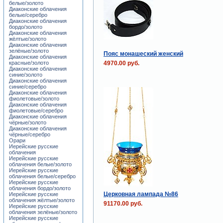
белые/золото
Диаконские облачения
белые/серебро
Диаконские облачения
бордо/золото
Диаконские облачения
жёлтые/золото
Диаконские облачения
зелёные/золото
Пояс монашеский женский
Диаконские облачения
4970.00 руб.
красные/золото
Диаконские облачения
синие/золото
Диаконские облачения
синие/серебро
Диаконские облачения
фиолетовые/золото
Диаконские облачения
фиолетовые/серебро
Диаконские облачения
чёрные/золото
Диаконские облачения
чёрные/серебро
Орари
Иерейские русские
облачения
Иерейские русские
облачения белые/золото
Иерейские русские
облачения белые/серебро
Иерейские русские
облачения бордо/золото
Церковная лампада №86
Иерейские русские
облачения жёлтые/золото
91170.00 руб.
Иерейские русские
облачения зелёные/золото
Иерейские русские