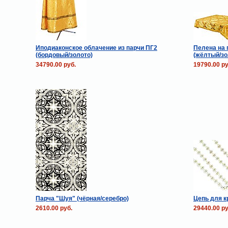
Иподиаконское облачение из парчи ПГ2
Пелена на 
(бордовый/золото)
(жёлтый/зо
34790.00 руб.
19790.00 ру
Парча "Шуя" (чёрная/серебро)
Цепь для к
2610.00 руб.
29440.00 ру