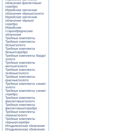
облачения фиолетовые/
серебро
Иерейские греческие
облачения чёрные/золото
Иерейские греческие
облачения чёрные/
серебро
Иерейские
старообрядческие
облачения
Требные комплекты
Требные комплекты
белые/золото
Требные комплекты
белые/серебро
Требные комплекты бордо/
золото
Требные комплекты
жёлтые/золото
Требные комплекты
зелёные/золото
Требные комплекты
красные/золото
Требные комплекты синие/
золото
Требные комплекты синие/
серебро
Требные комплекты
фиолетовые/золото
Требные комплекты
фиолетовые/серебро
Требные комплекты
чёрные/золото
Требные комплекты
чёрные/серебро
Иподьяконские облачения
Иподьяконские облачения