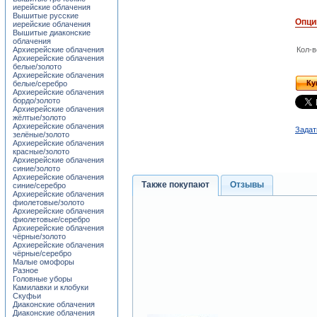
иерейские облачения
Вышитые русские
Опци
иерейские облачения
Вышитые диаконские
облачения
Архиерейские облачения
Кол-в
Архиерейские облачения
белые/золото
Архиерейские облачения
Ку
белые/серебро
Архиерейские облачения
бордо/золото
Архиерейские облачения
жёлтые/золото
Архиерейские облачения
Задат
зелёные/золото
Архиерейские облачения
красные/золото
Архиерейские облачения
синие/золото
Архиерейские облачения
Также покупают
Отзывы
синие/серебро
Архиерейские облачения
фиолетовые/золото
Архиерейские облачения
фиолетовые/серебро
Архиерейские облачения
чёрные/золото
Архиерейские облачения
чёрные/серебро
Малые омофоры
Разное
Головные уборы
Камилавки и клобуки
Скуфьи
Диаконские облачения
Диаконские облачения