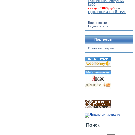
священника наперсный
№29
;
скидка 5000 руб.
на
Церковный аналой - Р21
.
Все новости
Подписаться
Партнеры
Стать партнером
Поиск