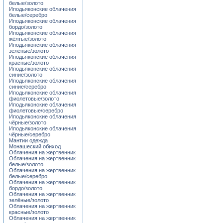
белые/золото
Иподьяконские облачения
белые/серебро
Иподьяконские облачения
бордо/золото
Иподьяконские облачения
жёлтые/золото
Иподьяконские облачения
зелёные/золото
Иподьяконские облачения
красные/золото
Иподьяконские облачения
синие/золото
Иподьяконские облачения
синие/серебро
Иподьяконские облачения
фиолетовые/золото
Иподьяконские облачения
фиолетовые/серебро
Иподьяконские облачения
чёрные/золото
Иподьяконские облачения
чёрные/серебро
Мантии одежда
Монашеский обиход
Облачения на жертвенник
Облачения на жертвенник
белые/золото
Облачения на жертвенник
белые/серебро
Облачения на жертвенник
бордо/золото
Облачения на жертвенник
зелёные/золото
Облачения на жертвенник
красные/золото
Облачения на жертвенник