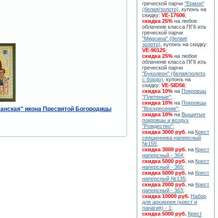
греческой парчи
"Ермон"
(белая/золото)
, купонъ на
скидку:
VE-17606
;
скидка 25%
на любое
облаченiе класса ПГ6 изъ
греческой парчи
"Мирсина" (белая/
золото)
, купонъ на скидку:
VE-90125
;
скидка 25%
на любое
облаченiе класса ПГ6 изъ
греческой парчи
"Буколеон" (белая/золото
с бордо)
, купонъ на
скидку:
VE-SID56
;
скидка 10%
на
Покровцы
"Плетеные"
;
скидка 10%
на
Покровцы
занская" икона Пресвятой Богородицы
"Воскресение"
;
скидка 10%
на
Вышитые
покровцы и воздух
"Рождество"
;
скидка 3000 руб.
на
Крест
священника наперсный
№155
;
скидка 3000 руб.
на
Крест
наперсный - 364
;
скидка 5000 руб.
на
Крест
наперсный - 365
;
скидка 5000 руб.
на
Крест
наперсный №135
;
скидка 2000 руб.
на
Крест
наперсный - 363
;
скидка 10000 руб.
Набор
для архиерея (крест и
панагия) - 1
;
скидка 5000 руб.
Крест