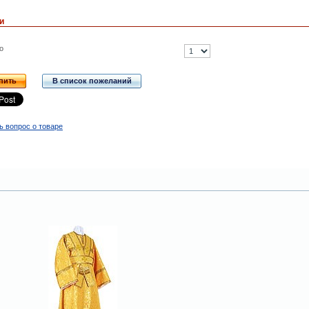
и
о
пить
В список пожеланий
ь вопрос о товаре