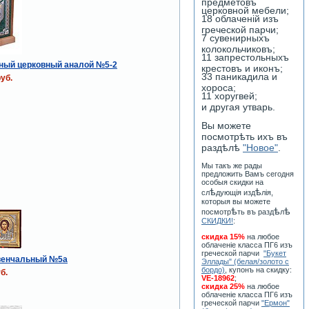
предметовъ
церковной мебели;
18 облаченiй изъ
греческой парчи;
7 сувенирныхъ
колокольчиковъ;
11 запрестольныхъ
ный церковный аналой №5-2
крестовъ и иконъ;
33 паникадила и
уб.
хороса;
11 хоругвей;
и другая утварь.
Вы можете
посмотрѣть ихъ въ
раздѣлѣ
"Новое"
.
Мы такъ же рады
предложить Вамъ сегодня
особыя скидки на
ѣ
ѣ
сл
дующiя изд
лiя,
которыя вы можете
ѣ
ѣ
ѣ
посмотр
ть въ разд
л
СКИДКИ!
:
скидка 15%
на любое
облаченiе класса ПГ6 изъ
греческой парчи
"Букет
венчальный №5а
Эллады" (белая/золото с
бордо)
, купонъ на скидку:
б.
VE-18962
;
скидка 25%
на любое
облаченiе класса ПГ6 изъ
греческой парчи
"Ермон"