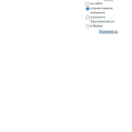
на сайте
в православном
интернете
в каталоге
Христианство.ru
в Яндекс
Искомое.ru