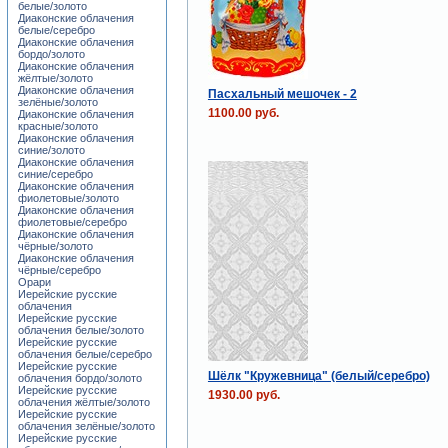
белые/золото
Диаконские облачения
белые/серебро
Диаконские облачения
бордо/золото
Диаконские облачения
жёлтые/золото
Диаконские облачения
Пасхальный мешочек - 2
зелёные/золото
1100.00 руб.
Диаконские облачения
красные/золото
Диаконские облачения
синие/золото
Диаконские облачения
синие/серебро
Диаконские облачения
фиолетовые/золото
Диаконские облачения
фиолетовые/серебро
Диаконские облачения
чёрные/золото
Диаконские облачения
чёрные/серебро
Орари
Иерейские русские
облачения
Иерейские русские
облачения белые/золото
Иерейские русские
облачения белые/серебро
Иерейские русские
Шёлк "Кружевница" (белый/серебро)
облачения бордо/золото
Иерейские русские
1930.00 руб.
облачения жёлтые/золото
Иерейские русские
облачения зелёные/золото
Иерейские русские