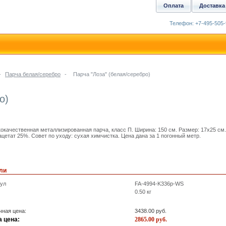
Оплата
Доставка
Телефон: +7-495-505-
-
Парча белая/серебро
-
Парча "Лоза" (белая/серебро)
о)
окачественная металлизированная парча, класс П. Ширина: 150 см. Размер: 17x25 см
ацетат 25%. Совет по уходу: сухая химчистка. Цена дана за 1 погонный метр.
ли
кул
FA-4994-K336p-WS
0.50
кг
ная цена:
3438.00
руб.
 цена:
2865.00
руб.