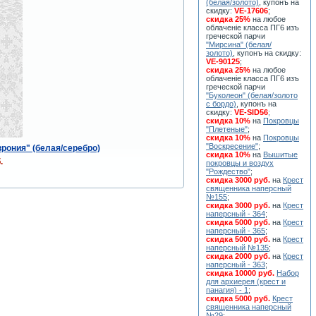
(белая/золото)
, купонъ на
скидку:
VE-17606
;
скидка 25%
на любое
облаченiе класса ПГ6 изъ
греческой парчи
"Мирсина" (белая/
золото)
, купонъ на скидку:
VE-90125
;
скидка 25%
на любое
облаченiе класса ПГ6 изъ
греческой парчи
"Буколеон" (белая/золото
с бордо)
, купонъ на
скидку:
VE-SID56
;
скидка 10%
на
Покровцы
"Плетеные"
;
скидка 10%
на
Покровцы
"Воскресение"
;
рония" (белая/серебро)
скидка 10%
на
Вышитые
.
покровцы и воздух
"Рождество"
;
скидка 3000 руб.
на
Крест
священника наперсный
№155
;
скидка 3000 руб.
на
Крест
наперсный - 364
;
скидка 5000 руб.
на
Крест
наперсный - 365
;
скидка 5000 руб.
на
Крест
наперсный №135
;
скидка 2000 руб.
на
Крест
наперсный - 363
;
скидка 10000 руб.
Набор
для архиерея (крест и
панагия) - 1
;
скидка 5000 руб.
Крест
священника наперсный
№29
;