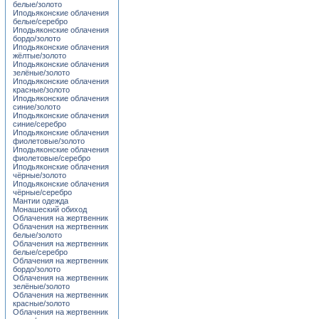
белые/золото
Иподьяконские облачения
белые/серебро
Иподьяконские облачения
бордо/золото
Иподьяконские облачения
жёлтые/золото
Иподьяконские облачения
зелёные/золото
Иподьяконские облачения
красные/золото
Иподьяконские облачения
синие/золото
Иподьяконские облачения
синие/серебро
Иподьяконские облачения
фиолетовые/золото
Иподьяконские облачения
фиолетовые/серебро
Иподьяконские облачения
чёрные/золото
Иподьяконские облачения
чёрные/серебро
Мантии одежда
Монашеский обиход
Облачения на жертвенник
Облачения на жертвенник
белые/золото
Облачения на жертвенник
белые/серебро
Облачения на жертвенник
бордо/золото
Облачения на жертвенник
зелёные/золото
Облачения на жертвенник
красные/золото
Облачения на жертвенник