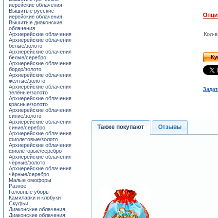
иерейские облачения
Вышитые русские
Опци
иерейские облачения
Вышитые диаконские
облачения
Архиерейские облачения
Кол-в
Архиерейские облачения
белые/золото
Архиерейские облачения
Ку
белые/серебро
Архиерейские облачения
бордо/золото
Архиерейские облачения
жёлтые/золото
Архиерейские облачения
Задат
зелёные/золото
Архиерейские облачения
красные/золото
Архиерейские облачения
синие/золото
Архиерейские облачения
Также покупают
Отзывы
синие/серебро
Архиерейские облачения
фиолетовые/золото
Архиерейские облачения
фиолетовые/серебро
Архиерейские облачения
чёрные/золото
Архиерейские облачения
чёрные/серебро
Малые омофоры
Разное
Головные уборы
Камилавки и клобуки
Скуфьи
Диаконские облачения
Диаконские облачения