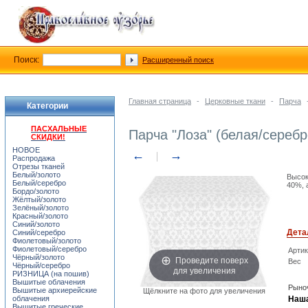
Поиск:
Расширенный поиск
Главная страница
-
Церковные ткани
-
Парча
Категории
ПАСХАЛЬНЫЕ
Парча "Лоза" (белая/серебр
СКИДКИ!
НОВОЕ
←
→
Распродажа
Отрезы тканей
Белый/золото
Высок
Белый/серебро
40%, 
Бордо/золото
Жёлтый/золото
Зелёный/золото
Красный/золото
Синий/золото
Дета
Синий/серебро
Фиолетовый/золото
Фиолетовый/серебро
Арти
Чёрный/золото
Проведите поверх
Вес
Чёрный/серебро
для увеличения
РИЗНИЦА (на пошив)
Вышитые облачения
Рыноч
Вышитые архиерейские
Щёлкните на фото для увеличения
облачения
Наша
Вышитые греческие