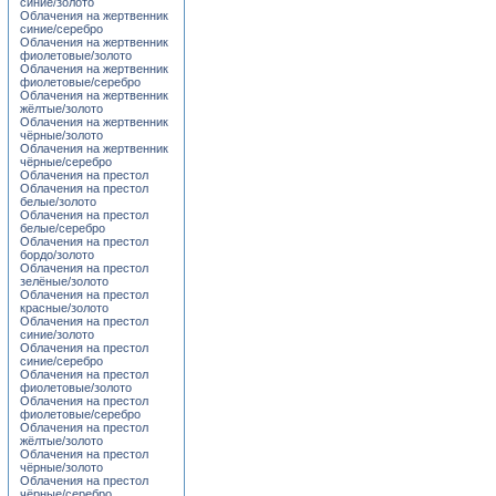
синие/золото
Облачения на жертвенник
синие/серебро
Облачения на жертвенник
фиолетовые/золото
Облачения на жертвенник
фиолетовые/серебро
Облачения на жертвенник
жёлтые/золото
Облачения на жертвенник
чёрные/золото
Облачения на жертвенник
чёрные/серебро
Облачения на престол
Облачения на престол
белые/золото
Облачения на престол
белые/серебро
Облачения на престол
бордо/золото
Облачения на престол
зелёные/золото
Облачения на престол
красные/золото
Облачения на престол
синие/золото
Облачения на престол
синие/серебро
Облачения на престол
фиолетовые/золото
Облачения на престол
фиолетовые/серебро
Облачения на престол
жёлтые/золото
Облачения на престол
чёрные/золото
Облачения на престол
чёрные/серебро