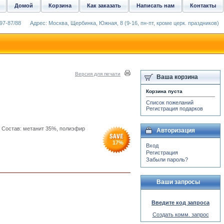
Домой
Корзина
Как заказать
Написать нам
Контакты
97-87/88
Адрес: Москва, Щербинка, Южная, 8 (9-16, пн-пт, кроме церк. праздников)
Версия для печати
Ваша корзина
Корзина пуста
Список пожеланий
Регистрация подарков
. Состав: метанит 35%, полиэфир
Авторизация
17
%
Вход
Регистрация
Забыли пароль?
Ваши запросы
Введите код запроса
Создать комм. запрос