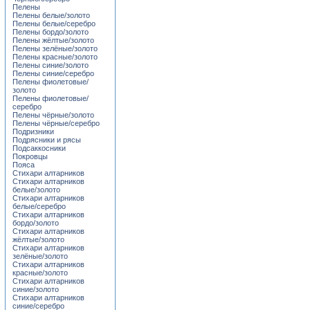
Пелены
Пелены белые/золото
Пелены белые/серебро
Пелены бордо/золото
Пелены жёлтые/золото
Пелены зелёные/золото
Пелены красные/золото
Пелены синие/золото
Пелены синие/серебро
Пелены фиолетовые/
золото
Пелены фиолетовые/
серебро
Пелены чёрные/золото
Пелены чёрные/серебро
Подризники
Подрясники и рясы
Подсаккосники
Покровцы
Пояса
Стихари алтарников
Стихари алтарников
белые/золото
Стихари алтарников
белые/серебро
Стихари алтарников
бордо/золото
Стихари алтарников
жёлтые/золото
Стихари алтарников
зелёные/золото
Стихари алтарников
красные/золото
Стихари алтарников
синие/золото
Стихари алтарников
синие/серебро