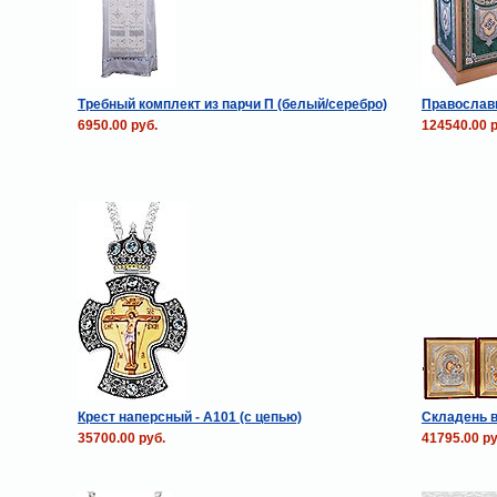
Требный комплект из парчи П (белый/серебро)
Православ
6950.00 руб.
124540.00 р
Крест наперсный - А101 (с цепью)
Складень 
35700.00 руб.
41795.00 ру