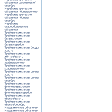
облачения фиолетовые/
серебро
Иерейские греческие
облачения чёрные/золото
Иерейские греческие
облачения чёрные/
серебро
Иерейские
старообрядческие
облачения
Требные комплекты
Требные комплекты
белые/золото
Требные комплекты
белые/серебро
Требные комплекты бордо/
золото
Требные комплекты
жёлтые/золото
Требные комплекты
зелёные/золото
Требные комплекты
красные/золото
Требные комплекты синие/
золото
Требные комплекты синие/
серебро
Требные комплекты
фиолетовые/золото
Требные комплекты
фиолетовые/серебро
Требные комплекты
чёрные/золото
Требные комплекты
чёрные/серебро
Иподьяконские облачения
Иподьяконские облачения