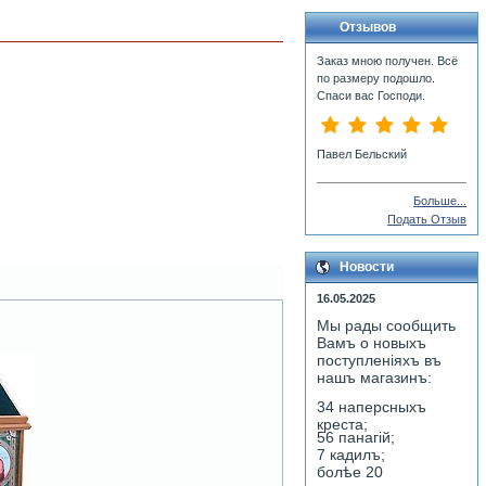
Отзывов
Заказ мною получен. Всё
по размеру подошло.
Спаси вас Господи.
Павел Бельский
Больше...
Подать Отзыв
Новости
16.05.2025
Мы рады сообщить
Вамъ о новыхъ
поступленiяхъ въ
нашъ магазинъ:
34 наперсныхъ
креста;
56 панагiй;
7 кадилъ;
болѣе 20