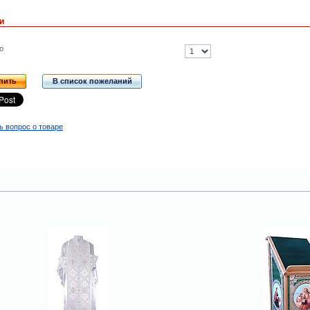
и
о
пить
В список пожеланий
ь вопрос о товаре