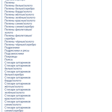
Пелены
Пелены белые/золото
Пелены белые/серебро
Пелены бордо/золото
Пелены жёлтые/золото
Пелены зелёные/золото
Пелены красные/золото
Пелены синие/золото
Пелены синие/серебро
Пелены фиолетовые/
золото
Пелены фиолетовые/
серебро
Пелены чёрные/золото
Пелены чёрные/серебро
Подризники
Подрясники и рясы
Подсаккосники
Покровцы
Пояса
Стихари алтарников
Стихари алтарников
белые/золото
Стихари алтарников
белые/серебро
Стихари алтарников
бордо/золото
Стихари алтарников
жёлтые/золото
Стихари алтарников
зелёные/золото
Стихари алтарников
красные/золото
Стихари алтарников
синие/золото
Стихари алтарников
синие/серебро