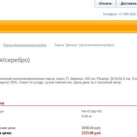
Оплата
Доставка
Телефон: +7-495-505-
-
Парча фиолетовая/серебро
-
Парча "Донецк" (фиолетовая/серебро)
я/серебро)
твенная металлизированная парча, класс П. Ширина: 150 см. Размер: 30.5x31.5 см. С
ацетат 25%. Совет по уходу: сухая химчистка. Цена дана за 1 погонный метр.
ли
кул
FA-4716p-PS
0.50
кг
ная цена:
3030.00
руб.
 цена:
2525.00
руб.