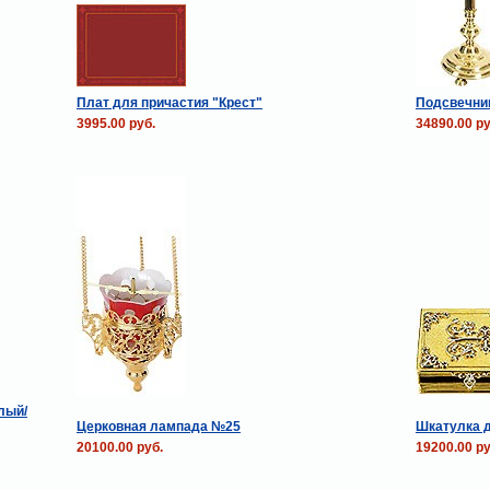
Плат для причастия "Крест"
Подсвечник
3995.00 руб.
34890.00 ру
лый/
Церковная лампада №25
Шкатулка д
20100.00 руб.
19200.00 ру