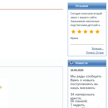
Отзывов
Сегодня получили второй
заказ с вашего сайта.
Заказывали напольные
подствечники,детский и...
Ирина
Больше...
Подать Отзыв
Новости
16.05.2025
Мы рады сообщить
Вамъ о новыхъ
поступленiяхъ въ
нашъ магазинъ:
34 наперсныхъ
креста;
56 панагiй;
7 кадилъ;