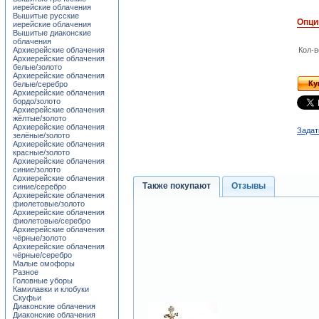
иерейские облачения
Вышитые русские
Опци
иерейские облачения
Вышитые диаконские
облачения
Архиерейские облачения
Кол-в
Архиерейские облачения
белые/золото
Архиерейские облачения
Ку
белые/серебро
Архиерейские облачения
бордо/золото
Архиерейские облачения
жёлтые/золото
Архиерейские облачения
Задат
зелёные/золото
Архиерейские облачения
красные/золото
Архиерейские облачения
синие/золото
Архиерейские облачения
Также покупают
Отзывы
синие/серебро
Архиерейские облачения
фиолетовые/золото
Архиерейские облачения
фиолетовые/серебро
Архиерейские облачения
чёрные/золото
Архиерейские облачения
чёрные/серебро
Малые омофоры
Разное
Головные уборы
Камилавки и клобуки
Скуфьи
Диаконские облачения
Диаконские облачения