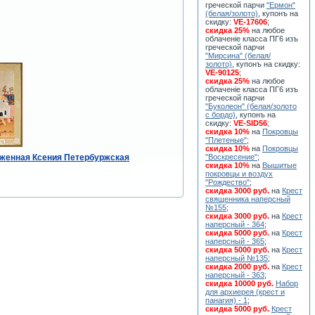
греческой парчи
"Ермон"
(белая/золото)
, купонъ на
скидку:
VE-17606
;
скидка 25%
на любое
облаченiе класса ПГ6 изъ
греческой парчи
"Мирсина" (белая/
золото)
, купонъ на скидку:
VE-90125
;
скидка 25%
на любое
облаченiе класса ПГ6 изъ
греческой парчи
"Буколеон" (белая/золото
с бордо)
, купонъ на
скидку:
VE-SID56
;
скидка 10%
на
Покровцы
"Плетеные"
;
скидка 10%
на
Покровцы
аженная Ксения Петербуржская
"Воскресение"
;
скидка 10%
на
Вышитые
покровцы и воздух
"Рождество"
;
скидка 3000 руб.
на
Крест
священника наперсный
№155
;
скидка 3000 руб.
на
Крест
наперсный - 364
;
скидка 5000 руб.
на
Крест
наперсный - 365
;
скидка 5000 руб.
на
Крест
наперсный №135
;
скидка 2000 руб.
на
Крест
наперсный - 363
;
скидка 10000 руб.
Набор
для архиерея (крест и
панагия) - 1
;
скидка 5000 руб.
Крест