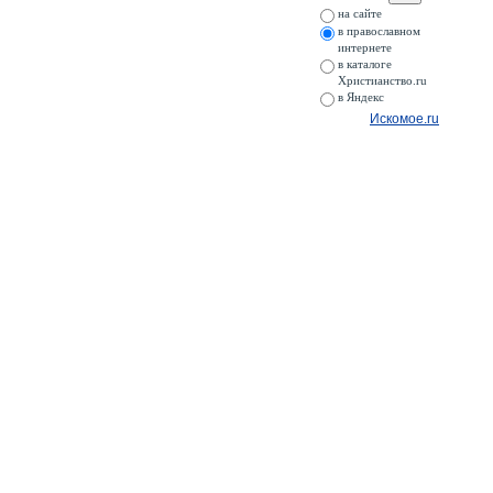
на сайте
в православном
интернете
в каталоге
Христианство.ru
в Яндекс
Искомое.ru