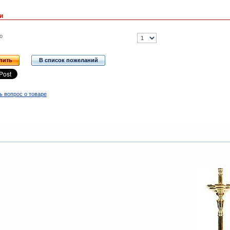
и
о
пить
В список пожеланий
ь вопрос о товаре