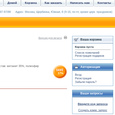
Домой
Корзина
Как заказать
Написать нам
Контакты
97-87/88
Адрес: Москва, Щербинка, Южная, 8 (9-16, пн-пт, кроме церк. праздников)
Версия для печати
Ваша корзина
Корзина пуста
Список пожеланий
Регистрация подарков
остав: метанит 35%, полиэфир
Авторизация
17
%
Вход
Регистрация
Забыли пароль?
Ваши запросы
Введите код запроса
Создать комм. запрос