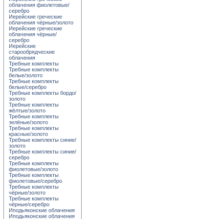
облачения фиолетовые/
серебро
Иерейские греческие
облачения чёрные/золото
Иерейские греческие
облачения чёрные/
серебро
Иерейские
старообрядческие
облачения
Требные комплекты
Требные комплекты
белые/золото
Требные комплекты
белые/серебро
Требные комплекты бордо/
золото
Требные комплекты
жёлтые/золото
Требные комплекты
зелёные/золото
Требные комплекты
красные/золото
Требные комплекты синие/
золото
Требные комплекты синие/
серебро
Требные комплекты
фиолетовые/золото
Требные комплекты
фиолетовые/серебро
Требные комплекты
чёрные/золото
Требные комплекты
чёрные/серебро
Иподьяконские облачения
Иподьяконские облачения