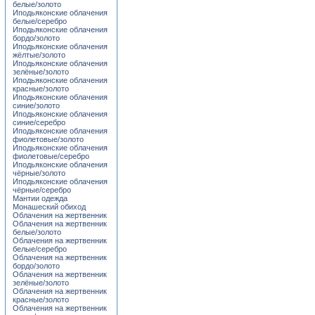
белые/золото
Иподьяконские облачения
белые/серебро
Иподьяконские облачения
бордо/золото
Иподьяконские облачения
жёлтые/золото
Иподьяконские облачения
зелёные/золото
Иподьяконские облачения
красные/золото
Иподьяконские облачения
синие/золото
Иподьяконские облачения
синие/серебро
Иподьяконские облачения
фиолетовые/золото
Иподьяконские облачения
фиолетовые/серебро
Иподьяконские облачения
чёрные/золото
Иподьяконские облачения
чёрные/серебро
Мантии одежда
Монашеский обиход
Облачения на жертвенник
Облачения на жертвенник
белые/золото
Облачения на жертвенник
белые/серебро
Облачения на жертвенник
бордо/золото
Облачения на жертвенник
зелёные/золото
Облачения на жертвенник
красные/золото
Облачения на жертвенник