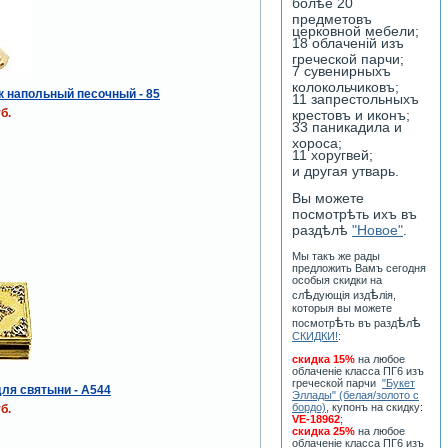
болѣе 20
предметовъ
церковной мебели;
18 облаченiй изъ
греческой парчи;
7 сувенирныхъ
колокольчиковъ;
 напольный песочный - 85
11 запрестольныхъ
б.
крестовъ и иконъ;
33 паникадила и
хороса;
11 хоругвей;
и другая утварь.
Вы можете
посмотрѣть ихъ въ
раздѣлѣ
"Новое"
.
Мы такъ же рады
предложить Вамъ сегодня
особыя скидки на
ѣ
ѣ
сл
дующiя изд
лiя,
которыя вы можете
ѣ
ѣ
ѣ
посмотр
ть въ разд
л
СКИДКИ!
:
скидка 15%
на любое
облаченiе класса ПГ6 изъ
греческой парчи
"Букет
ля святыни - А544
Эллады" (белая/золото с
бордо)
, купонъ на скидку:
б.
VE-18962
;
скидка 25%
на любое
облаченiе класса ПГ6 изъ