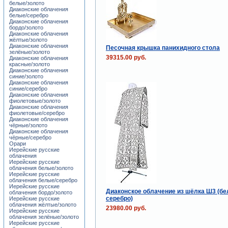
белые/золото
Диаконские облачения
белые/серебро
Диаконские облачения
бордо/золото
Диаконские облачения
жёлтые/золото
Диаконские облачения
Песочная крышка панихидного стола
зелёные/золото
39315.00 руб.
Диаконские облачения
красные/золото
Диаконские облачения
синие/золото
Диаконские облачения
синие/серебро
Диаконские облачения
фиолетовые/золото
Диаконские облачения
фиолетовые/серебро
Диаконские облачения
чёрные/золото
Диаконские облачения
чёрные/серебро
Орари
Иерейские русские
облачения
Иерейские русские
облачения белые/золото
Иерейские русские
облачения белые/серебро
Иерейские русские
Диаконское облачение из шёлка Ш3 (бе
облачения бордо/золото
серебро)
Иерейские русские
облачения жёлтые/золото
23980.00 руб.
Иерейские русские
облачения зелёные/золото
Иерейские русские