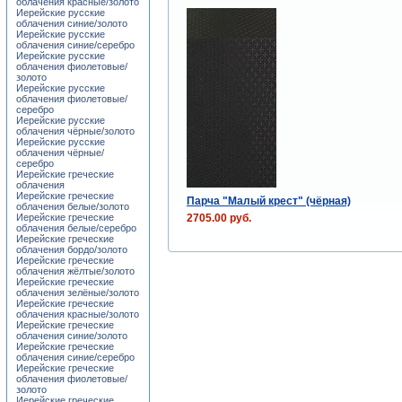
облачения красные/золото
Иерейские русские
облачения синие/золото
Иерейские русские
облачения синие/серебро
Иерейские русские
облачения фиолетовые/
золото
Иерейские русские
облачения фиолетовые/
серебро
Иерейские русские
облачения чёрные/золото
Иерейские русские
облачения чёрные/
серебро
Иерейские греческие
облачения
Иерейские греческие
Парча "Малый крест" (чёрная)
облачения белые/золото
2705.00 руб.
Иерейские греческие
облачения белые/серебро
Иерейские греческие
облачения бордо/золото
Иерейские греческие
облачения жёлтые/золото
Иерейские греческие
облачения зелёные/золото
Иерейские греческие
облачения красные/золото
Иерейские греческие
облачения синие/золото
Иерейские греческие
облачения синие/серебро
Иерейские греческие
облачения фиолетовые/
золото
Иерейские греческие