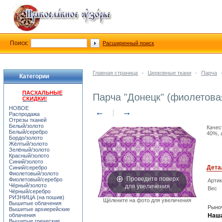
Поиск:
Расширенный поиск
Главная страница
-
Церковные ткани
-
Парча
Категории
ПАСХАЛЬНЫЕ
Парча "Донецк" (фиолетова
СКИДКИ!
НОВОЕ
←
→
Распродажа
Отрезы тканей
Белый/золото
Качес
Белый/серебро
40%, 
Бордо/золото
Жёлтый/золото
Зелёный/золото
Красный/золото
Синий/золото
Дета
Синий/серебро
Фиолетовый/золото
Проведите поверх
Фиолетовый/серебро
Арти
для увеличения
Чёрный/золото
Вес
Чёрный/серебро
РИЗНИЦА (на пошив)
Щёлкните на фото для увеличения
Вышитые облачения
Рыноч
Вышитые архиерейские
облачения
Наша
Вышитые греческие