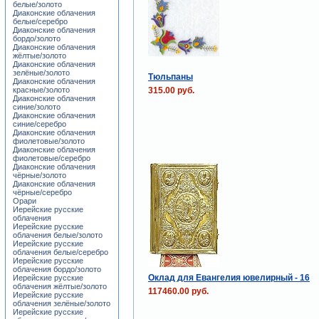
белые/золото
Диаконские облачения
белые/серебро
Диаконские облачения
бордо/золото
Диаконские облачения
жёлтые/золото
Диаконские облачения
зелёные/золото
Тюльпаны
Диаконские облачения
315.00 руб.
красные/золото
Диаконские облачения
синие/золото
Диаконские облачения
синие/серебро
Диаконские облачения
фиолетовые/золото
Диаконские облачения
фиолетовые/серебро
Диаконские облачения
чёрные/золото
Диаконские облачения
чёрные/серебро
Орари
Иерейские русские
облачения
Иерейские русские
облачения белые/золото
Иерейские русские
облачения белые/серебро
Иерейские русские
облачения бордо/золото
Оклад для Евангелия ювелирный - 16
Иерейские русские
облачения жёлтые/золото
117460.00 руб.
Иерейские русские
облачения зелёные/золото
Иерейские русские