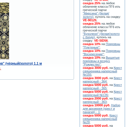
скидка 25%
на любое
облаченiе класса ПГ6 изъ
греческой парчи
"Мирсина" (белая/
золото)
, купонъ на скидку:
VE-90125
;
скидка 25%
на любое
облаченiе класса ПГ6 изъ
греческой парчи
"Буколеон" (белая/золото
с бордо)
, купонъ на
скидку:
VE-SID56
;
скидка 10%
на
Покровцы
"Плетеные"
;
скидка 10%
на
Покровцы
"Воскресение"
;
скидка 10%
на
Вышитые
покровцы и воздух
в" (чёрный/золото) 1.1 м
"Рождество"
;
скидка 3000 руб.
на
Крест
.
священника наперсный
№155
;
скидка 3000 руб.
на
Крест
наперсный - 364
;
скидка 5000 руб.
на
Крест
наперсный - 365
;
скидка 5000 руб.
на
Крест
наперсный №135
;
скидка 2000 руб.
на
Крест
наперсный - 363
;
скидка 10000 руб.
Набор
для архиерея (крест и
панагия) - 1
;
скидка 5000 руб.
Крест
священника наперсный
№29
;
скидка 5000 руб.
на