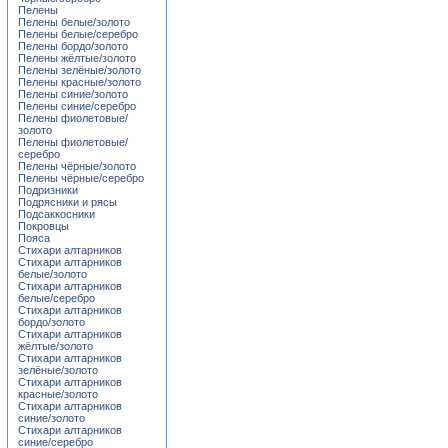
Пелены
Пелены белые/золото
Пелены белые/серебро
Пелены бордо/золото
Пелены жёлтые/золото
Пелены зелёные/золото
Пелены красные/золото
Пелены синие/золото
Пелены синие/серебро
Пелены фиолетовые/
золото
Пелены фиолетовые/
серебро
Пелены чёрные/золото
Пелены чёрные/серебро
Подризники
Подрясники и рясы
Подсаккосники
Покровцы
Пояса
Стихари алтарников
Стихари алтарников
белые/золото
Стихари алтарников
белые/серебро
Стихари алтарников
бордо/золото
Стихари алтарников
жёлтые/золото
Стихари алтарников
зелёные/золото
Стихари алтарников
красные/золото
Стихари алтарников
синие/золото
Стихари алтарников
синие/серебро