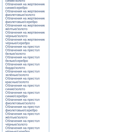
синие/золото
Облачения на жертвенник
синие/серебро
Облачения на жертвенник
фиолетовые/золото
Облачения на жертвенник
фиолетовые/серебро
Облачения на жертвенник
жёлтые/золото
Облачения на жертвенник
чёрные/золото
Облачения на жертвенник
чёрные/серебро
Облачения на престол
Облачения на престол
белые/золото
Облачения на престол
белые/серебро
Облачения на престол
бордо/золото
Облачения на престол
зелёные/золото
Облачения на престол
красные/золото
Облачения на престол
синие/золото
Облачения на престол
синие/серебро
Облачения на престол
фиолетовые/золото
Облачения на престол
фиолетовые/серебро
Облачения на престол
жёлтые/золото
Облачения на престол
чёрные/золото
Облачения на престол
чёрные/серебро