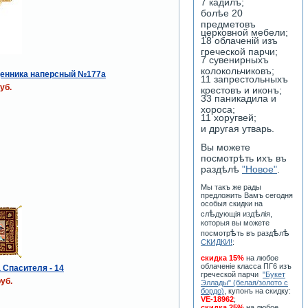
7 кадилъ;
болѣе 20
предметовъ
церковной мебели;
18 облаченiй изъ
греческой парчи;
7 сувенирныхъ
колокольчиковъ;
щенника наперсный №177a
11 запрестольныхъ
уб.
крестовъ и иконъ;
33 паникадила и
хороса;
11 хоругвей;
и другая утварь.
Вы можете
посмотрѣть ихъ въ
раздѣлѣ
"Новое"
.
Мы такъ же рады
предложить Вамъ сегодня
особыя скидки на
ѣ
ѣ
сл
дующiя изд
лiя,
которыя вы можете
ѣ
ѣ
ѣ
посмотр
ть въ разд
л
СКИДКИ!
:
скидка 15%
на любое
облаченiе класса ПГ6 изъ
Спасителя - 14
греческой парчи
"Букет
уб.
Эллады" (белая/золото с
бордо)
, купонъ на скидку:
VE-18962
;
скидка 25%
на любое