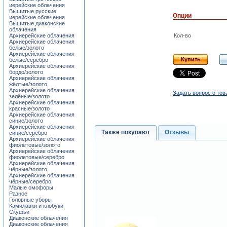
иерейские облачения
Вышитые русские
Опции
иерейские облачения
Вышитые диаконские
облачения
Архиерейские облачения
Кол-во
Архиерейские облачения
белые/золото
Архиерейские облачения
Купить
белые/серебро
Архиерейские облачения
бордо/золото
Архиерейские облачения
жёлтые/золото
Архиерейские облачения
Задать вопрос о тов
зелёные/золото
Архиерейские облачения
красные/золото
Архиерейские облачения
синие/золото
Архиерейские облачения
Также покупают
Отзывы
синие/серебро
Архиерейские облачения
фиолетовые/золото
Архиерейские облачения
фиолетовые/серебро
Архиерейские облачения
чёрные/золото
Архиерейские облачения
чёрные/серебро
Малые омофоры
Разное
Головные уборы
Камилавки и клобуки
Скуфьи
Диаконские облачения
Диаконские облачения