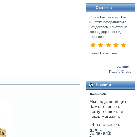
Отзывов
Спаси Вас Господь! Вас
мы тоже поздравляем с
Рождеством Христовым!
Мира, добра, любви,
терпения,...
Павел Палехский
Больше...
Подать Отзыв
Новости
16.05.2025
Мы рады сообщить
Вамъ о новыхъ
поступленiяхъ въ
нашъ магазинъ:
34 наперсныхъ
креста;
56 панагiй;