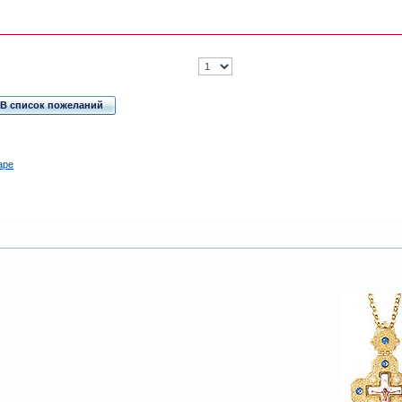
В список пожеланий
аре