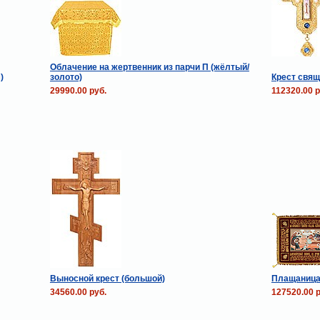
Облачение на жертвенник из парчи П (жёлтый/
)
золото)
Крест свя
29990.00 руб.
112320.00 р
Выносной крест (большой)
Плащаница 
34560.00 руб.
127520.00 р