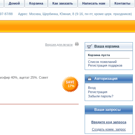
Домой
Корзина
Как заказать
Написать нам
Контакты
97-87/88
Адрес: Москва, Щербинка, Южная, 8 (9-16, пн-пт, кроме церк. праздников)
Версия для печати
Ваша корзина
Корзина пуста
Список пожеланий
Регистрация подарков
лиэфир 40%, ацетат 25%. Совет
Авторизация
17
%
Вход
Регистрация
Забыли пароль?
Ваши запросы
Введите код запроса
Создать комм. запрос