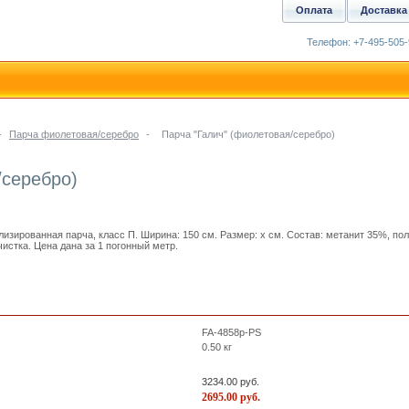
Оплата
Доставка
Телефон: +7-495-505-
-
Парча фиолетовая/серебро
-
Парча "Галич" (фиолетовая/серебро)
/серебро)
изированная парча, класс П. Ширина: 150 см. Размер: x см. Состав: метанит 35%, по
чистка. Цена дана за 1 погонный метр.
FA-4858p-PS
0.50
кг
3234.00
руб.
2695.00
руб.