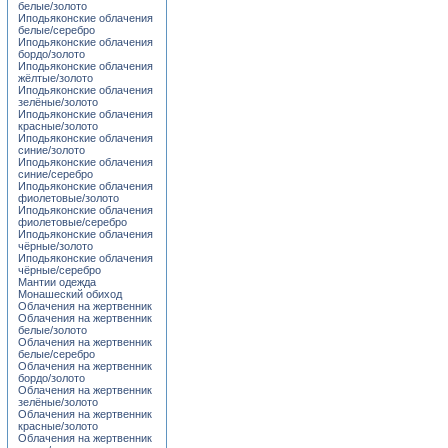
белые/золото
Иподьяконские облачения
белые/серебро
Иподьяконские облачения
бордо/золото
Иподьяконские облачения
жёлтые/золото
Иподьяконские облачения
зелёные/золото
Иподьяконские облачения
красные/золото
Иподьяконские облачения
синие/золото
Иподьяконские облачения
синие/серебро
Иподьяконские облачения
фиолетовые/золото
Иподьяконские облачения
фиолетовые/серебро
Иподьяконские облачения
чёрные/золото
Иподьяконские облачения
чёрные/серебро
Мантии одежда
Монашеский обиход
Облачения на жертвенник
Облачения на жертвенник
белые/золото
Облачения на жертвенник
белые/серебро
Облачения на жертвенник
бордо/золото
Облачения на жертвенник
зелёные/золото
Облачения на жертвенник
красные/золото
Облачения на жертвенник