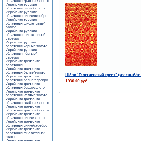
облачения красные/золото
Иерейские русские
облачения синие/золото
Иерейские русские
облачения синие/серебро
Иерейские русские
облачения фиолетовые/
золото
Иерейские русские
облачения фиолетовые/
серебро
Иерейские русские
облачения чёрные/золото
Иерейские русские
облачения чёрные/
серебро
Иерейские греческие
облачения
Иерейские греческие
облачения белые/золото
Шёлк "Георгиевский крест" (красный/зо
Иерейские греческие
облачения белые/серебро
1930.00 руб.
Иерейские греческие
облачения бордо/золото
Иерейские греческие
облачения жёлтые/золото
Иерейские греческие
облачения зелёные/золото
Иерейские греческие
облачения красные/золото
Иерейские греческие
облачения синие/золото
Иерейские греческие
облачения синие/серебро
Иерейские греческие
облачения фиолетовые/
золото
Иерейские греческие