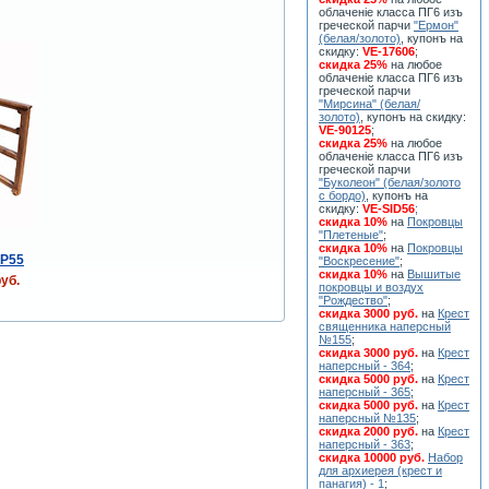
облаченiе класса ПГ6 изъ
греческой парчи
"Ермон"
(белая/золото)
, купонъ на
скидку:
VE-17606
;
скидка 25%
на любое
облаченiе класса ПГ6 изъ
греческой парчи
"Мирсина" (белая/
золото)
, купонъ на скидку:
VE-90125
;
скидка 25%
на любое
облаченiе класса ПГ6 изъ
греческой парчи
"Буколеон" (белая/золото
с бордо)
, купонъ на
скидку:
VE-SID56
;
скидка 10%
на
Покровцы
"Плетеные"
;
скидка 10%
на
Покровцы
 P55
"Воскресение"
;
скидка 10%
на
Вышитые
уб.
покровцы и воздух
"Рождество"
;
скидка 3000 руб.
на
Крест
священника наперсный
№155
;
скидка 3000 руб.
на
Крест
наперсный - 364
;
скидка 5000 руб.
на
Крест
наперсный - 365
;
скидка 5000 руб.
на
Крест
наперсный №135
;
скидка 2000 руб.
на
Крест
наперсный - 363
;
скидка 10000 руб.
Набор
для архиерея (крест и
панагия) - 1
;