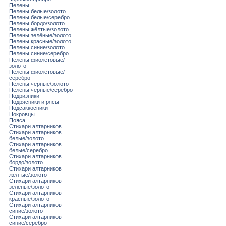
Пелены
Пелены белые/золото
Пелены белые/серебро
Пелены бордо/золото
Пелены жёлтые/золото
Пелены зелёные/золото
Пелены красные/золото
Пелены синие/золото
Пелены синие/серебро
Пелены фиолетовые/
золото
Пелены фиолетовые/
серебро
Пелены чёрные/золото
Пелены чёрные/серебро
Подризники
Подрясники и рясы
Подсаккосники
Покровцы
Пояса
Стихари алтарников
Стихари алтарников
белые/золото
Стихари алтарников
белые/серебро
Стихари алтарников
бордо/золото
Стихари алтарников
жёлтые/золото
Стихари алтарников
зелёные/золото
Стихари алтарников
красные/золото
Стихари алтарников
синие/золото
Стихари алтарников
синие/серебро