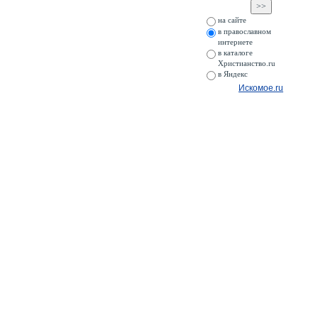
на сайте
в православном
интернете
в каталоге
Христианство.ru
в Яндекс
Искомое.ru