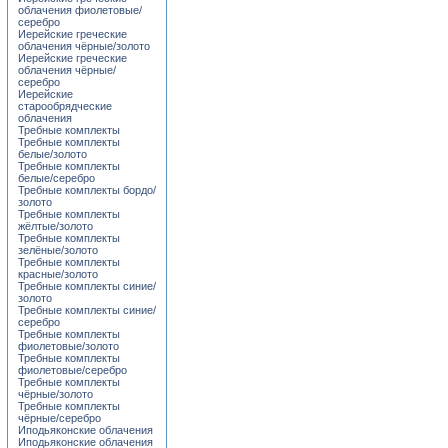
облачения фиолетовые/
серебро
Иерейские греческие
облачения чёрные/золото
Иерейские греческие
облачения чёрные/
серебро
Иерейские
старообрядческие
облачения
Требные комплекты
Требные комплекты
белые/золото
Требные комплекты
белые/серебро
Требные комплекты бордо/
золото
Требные комплекты
жёлтые/золото
Требные комплекты
зелёные/золото
Требные комплекты
красные/золото
Требные комплекты синие/
золото
Требные комплекты синие/
серебро
Требные комплекты
фиолетовые/золото
Требные комплекты
фиолетовые/серебро
Требные комплекты
чёрные/золото
Требные комплекты
чёрные/серебро
Иподьяконские облачения
Иподьяконские облачения