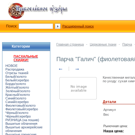
Поиск:
Расширенный поиск
Главная страница
-
Церковные ткани
-
Парча
Категории
ПАСХАЛЬНЫЕ
Парча "Галич" (фиолетовая
СКИДКИ!
НОВОЕ
←
→
Распродажа
Отрезы тканей
Белый/золото
Качественная металл
Белый/серебро
по уходу: сухая хим
Бордо/золото
Жёлтый/золото
Зелёный/золото
Красный/золото
Синий/золото
Детали
Синий/серебро
Фиолетовый/золото
Фиолетовый/серебро
Артикул
Чёрный/золото
Вес
Чёрный/серебро
РИЗНИЦА (на пошив)
Вышитые облачения
Рыночная цена:
Вышитые архиерейские
облачения
Наша цена:
Вышитые греческие