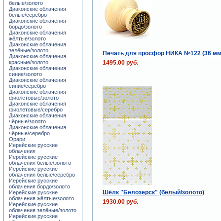
белые/золото
Диаконские облачения
белые/серебро
Диаконские облачения
бордо/золото
Диаконские облачения
жёлтые/золото
Диаконские облачения
зелёные/золото
Печать для просфор НИКА №122 (36 мм
Диаконские облачения
1495.00 руб.
красные/золото
Диаконские облачения
синие/золото
Диаконские облачения
синие/серебро
Диаконские облачения
фиолетовые/золото
Диаконские облачения
фиолетовые/серебро
Диаконские облачения
чёрные/золото
Диаконские облачения
чёрные/серебро
Орари
Иерейские русские
облачения
Иерейские русские
облачения белые/золото
Иерейские русские
облачения белые/серебро
Иерейские русские
облачения бордо/золото
Шёлк "Белозерск" (белый/золото)
Иерейские русские
облачения жёлтые/золото
1930.00 руб.
Иерейские русские
облачения зелёные/золото
Иерейские русские