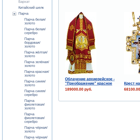
Бархат
Китайский шелк
Парча
Парча белая/
золото
Парча белая/
серебро
Парча
бордовая/
золото
Парча жёлтая/
золото
Парча зелёная/
золото
Парча красная/
золото
Облачение архиерейское -
Парча синяя/
"Преображение" красное
Крест н
золото
189000.00 руб.
68100.00
Парча синяя/
серебро
Парча
фиолетовая/
золото
Парча
фиолетовая/
серебро
Парча чёрная/
золото
Парча чёрная/