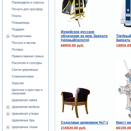
Паникадила и хоросы
Печати для просфор
Платы
Плащаницы
Подарки
Иерейское русское
облачение из нем. бархата
Требный
Подсвечники
(чёрный/золото)
бархата 
Посохи и жезлы
68950.00 руб.
19850.00
Потиры
Православная семья
Распятия и голгофы
Свечи церковные
Семисвечники
Хоругви
Цепочки к крестам и
панагиям
Церковная лавка
Церковная мебель
Церковная утварь
Церковные бра
Седалище церковное №7-1
Крест н
Церковные ткани
216920.00 руб.
66100.00