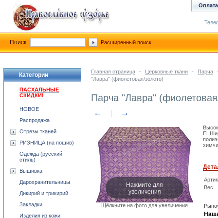
Оплата
Телеф
Поиск:
Расширенный поиск
Главная страница
-
Церковные ткани
-
Парча
Категории
"Лавра" (фиолетовая/золото)
ПАСХАЛЬНЫЕ
СКИДКИ!
Парча "Лавра" (фиолетовая
НОВОЕ
←
→
Распродажа
Высок
Отрезы тканей
П. Ши
полиэ
РИЗНИЦА (на пошив)
химчи
Одежда (русский
стиль)
Дета
Вышивка
Арти
Дарохранительницы
Нажмите для
Вес
увеличения
Дикирий и трикирий
Закладки
Щёлкните на фото для увеличения
Рыноч
Наша
Изделия из кожи