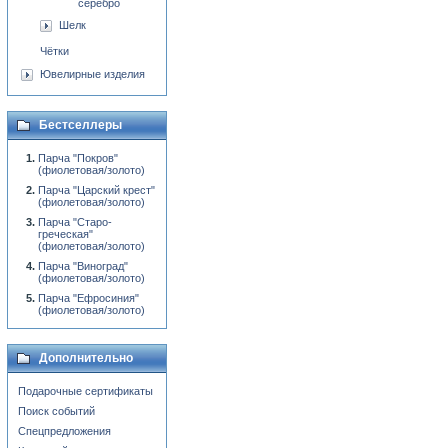
серебро
Шелк
Чётки
Ювелирные изделия
Бестселлеры
Парча "Покров"
(фиолетовая/золото)
Парча "Царский крест"
(фиолетовая/золото)
Парча "Старо-
греческая"
(фиолетовая/золото)
Парча "Виноград"
(фиолетовая/золото)
Парча "Ефросиния"
(фиолетовая/золото)
Дополнительно
Подарочные сертификаты
Поиск событий
Спецпредложения