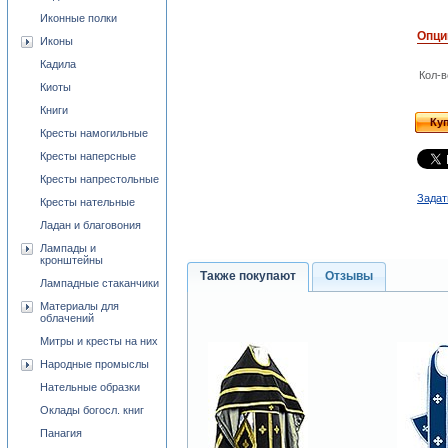
Иконные полки
Опци
Иконы
Кадила
Кол-в
Киоты
Книги
Ку
Кресты намогильные
Кресты наперсные
Кресты напрестольные
Задат
Кресты нательные
Ладан и благовония
Лампады и
кронштейны
Также покупают
Отзывы
Лампадные стаканчики
Материалы для
облачений
Митры и кресты на них
Народные промыслы
Нательные образки
Оклады богосл. книг
Панагия