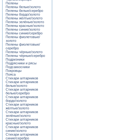
Пелены
Пелены белые/золото
Пелены белые/серебро
Пелены бордо/золото
Пелены жёлтые/золото
Пелены зелёные/золото
Пелены красные/золото
Пелены синие/золото
Пелены синие/серебро
Пелены фиолетовые/
золото
Пелены фиолетовые/
серебро
Пелены чёрные/золото
Пелены чёрные/серебро
Подризники
Подрясники и рясы
Подсаккосники
Покровцы
Пояса
Стихари алтарников
Стихари алтарников
белые/золото
Стихари алтарников
белые/серебро
Стихари алтарников
бордо/золото
Стихари алтарников
жёлтые/золото
Стихари алтарников
зелёные/золото
Стихари алтарников
красные/золото
Стихари алтарников
синие/золото
Стихари алтарников
синие/серебро