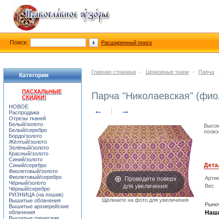
Поиск:
Расширенный поиск
Главная страница
-
Церковные ткани
-
Парча
Категории
ПАСХАЛЬНЫЕ
Парча "Николаевская" (фио
СКИДКИ!
НОВОЕ
←
→
Распродажа
Отрезы тканей
Белый/золото
Высок
Белый/серебро
полиэ
Бордо/золото
Жёлтый/золото
Зелёный/золото
Красный/золото
Синий/золото
Дета
Синий/серебро
Фиолетовый/золото
Проведите поверх
Фиолетовый/серебро
Арти
Чёрный/золото
для увеличения
Вес
Чёрный/серебро
РИЗНИЦА (на пошив)
Щёлкните на фото для увеличения
Вышитые облачения
Рыноч
Вышитые архиерейские
облачения
Наша
Вышитые греческие