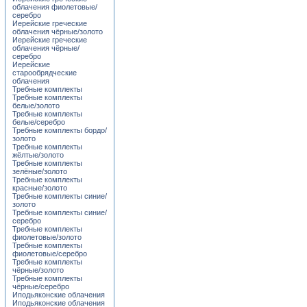
облачения фиолетовые/
серебро
Иерейские греческие
облачения чёрные/золото
Иерейские греческие
облачения чёрные/
серебро
Иерейские
старообрядческие
облачения
Требные комплекты
Требные комплекты
белые/золото
Требные комплекты
белые/серебро
Требные комплекты бордо/
золото
Требные комплекты
жёлтые/золото
Требные комплекты
зелёные/золото
Требные комплекты
красные/золото
Требные комплекты синие/
золото
Требные комплекты синие/
серебро
Требные комплекты
фиолетовые/золото
Требные комплекты
фиолетовые/серебро
Требные комплекты
чёрные/золото
Требные комплекты
чёрные/серебро
Иподьяконские облачения
Иподьяконские облачения