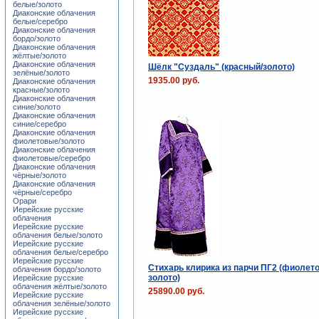
белые/золото
Диаконские облачения
белые/серебро
Диаконские облачения
бордо/золото
Диаконские облачения
жёлтые/золото
Диаконские облачения
Шёлк "Суздаль" (красный/золото)
зелёные/золото
1935.00 руб.
Диаконские облачения
красные/золото
Диаконские облачения
синие/золото
Диаконские облачения
синие/серебро
Диаконские облачения
фиолетовые/золото
Диаконские облачения
фиолетовые/серебро
Диаконские облачения
чёрные/золото
Диаконские облачения
чёрные/серебро
Орари
Иерейские русские
облачения
Иерейские русские
облачения белые/золото
Иерейские русские
облачения белые/серебро
Иерейские русские
Стихарь клирика из парчи ПГ2 (фиолет
облачения бордо/золото
золото)
Иерейские русские
облачения жёлтые/золото
25890.00 руб.
Иерейские русские
облачения зелёные/золото
Иерейские русские