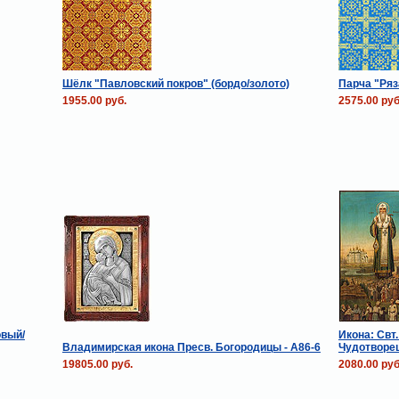
Шёлк "Павловский покров" (бордо/золото)
Парча "Ряз
1955.00 руб.
2575.00 руб
овый/
Икона: Свт
Владимирская икона Пресв. Богородицы - А86-6
Чудотворец
19805.00 руб.
2080.00 руб