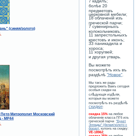
7 кадилъ;
болѣе 20
предметовъ
церковной мебели;
18 облаченiй изъ
греческой парчи;
7 сувенирныхъ
ань" (синяя/золото)
колокольчиковъ;
.
11 запрестольныхъ
крестовъ и иконъ;
33 паникадила и
хороса;
11 хоругвей;
и другая утварь.
Вы можете
посмотрѣть ихъ въ
раздѣлѣ
"Новое"
.
Мы такъ же рады
предложить Вамъ сегодня
особыя скидки на
ѣ
ѣ
сл
дующiя изд
лiя,
которыя вы можете
ѣ
ѣ
ѣ
посмотр
ть въ разд
л
СКИДКИ!
:
. Петр Митрополит Московский
скидка 15%
на любое
облаченiе класса ПГ6 изъ
 - MP44
греческой парчи
"Букет
.
Эллады" (белая/золото с
бордо)
, купонъ на скидку:
VE-18962
;
скидка 25%
на любое