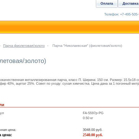
Оплата
Доставка
Телефон: +7-495-505-
-
Парча фиолетовая/золото
-
Парча "Николаевская" (фиолетовая/золото)
летовая/золото)
окачественная металлизированная парча, класс П. Ширина: 150 см. Размер: 15.5x18 с
фир 40%, ацетат 25%. Совет по уходу: сухая химчистка. Цена дана за 1 погонный метр
ли
кул
FA-5597p-PG
0.50
кг
ная цена:
3048.00
руб.
 цена:
2540.00
руб.