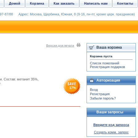
Домой
Корзина
Как заказать
Написать нам
Контакты
97-87/88
Адрес: Москва, Щербинка, Южная, 8 (9-16, пн-пт, кроме церк. праздников)
Версия для печати
Ваша корзина
Корзина пуста
Список пожеланий
Регистрация подарков
м. Состав: метанит 35%,
Авторизация
.
17
%
Вход
Регистрация
Забыли пароль?
Ваши запросы
Введите код запроса
Создать комм. запрос