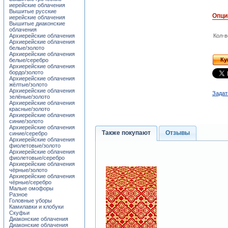
иерейские облачения
Вышитые русские
Опци
иерейские облачения
Вышитые диаконские
облачения
Архиерейские облачения
Кол-в
Архиерейские облачения
белые/золото
Архиерейские облачения
Ку
белые/серебро
Архиерейские облачения
бордо/золото
Архиерейские облачения
жёлтые/золото
Архиерейские облачения
Задат
зелёные/золото
Архиерейские облачения
красные/золото
Архиерейские облачения
синие/золото
Архиерейские облачения
Также покупают
Отзывы
синие/серебро
Архиерейские облачения
фиолетовые/золото
Архиерейские облачения
фиолетовые/серебро
Архиерейские облачения
чёрные/золото
Архиерейские облачения
чёрные/серебро
Малые омофоры
Разное
Головные уборы
Камилавки и клобуки
Скуфьи
Диаконские облачения
Диаконские облачения