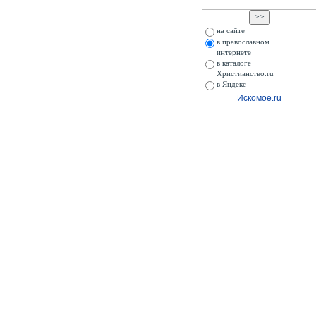
на сайте
в православном
интернете
в каталоге
Христианство.ru
в Яндекс
Искомое.ru