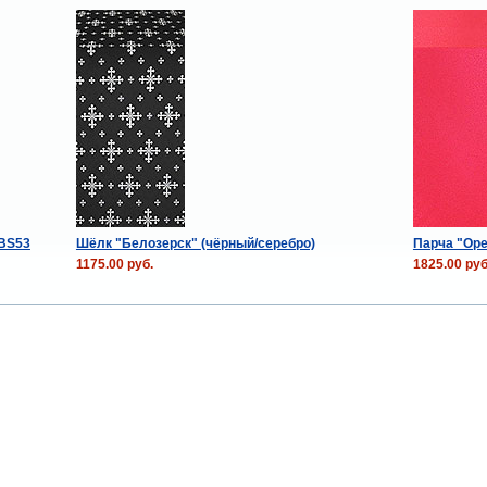
KBS53
Шёлк "Белозерск" (чёрный/серебро)
Парча "Оре
1175.00 руб.
1825.00 руб