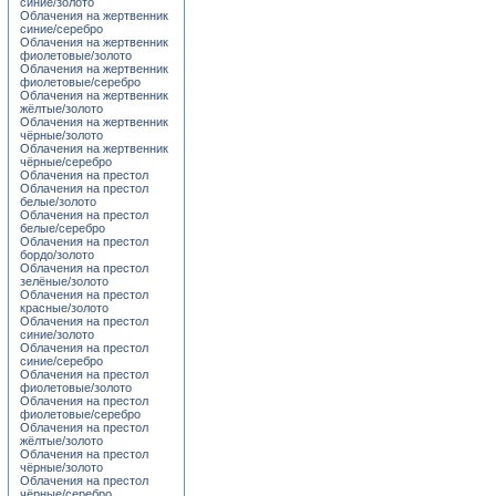
синие/золото
Облачения на жертвенник
синие/серебро
Облачения на жертвенник
фиолетовые/золото
Облачения на жертвенник
фиолетовые/серебро
Облачения на жертвенник
жёлтые/золото
Облачения на жертвенник
чёрные/золото
Облачения на жертвенник
чёрные/серебро
Облачения на престол
Облачения на престол
белые/золото
Облачения на престол
белые/серебро
Облачения на престол
бордо/золото
Облачения на престол
зелёные/золото
Облачения на престол
красные/золото
Облачения на престол
синие/золото
Облачения на престол
синие/серебро
Облачения на престол
фиолетовые/золото
Облачения на престол
фиолетовые/серебро
Облачения на престол
жёлтые/золото
Облачения на престол
чёрные/золото
Облачения на престол
чёрные/серебро