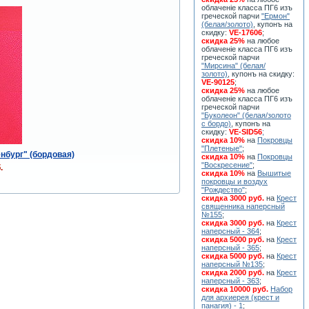
облаченiе класса ПГ6 изъ
греческой парчи
"Ермон"
(белая/золото)
, купонъ на
скидку:
VE-17606
;
скидка 25%
на любое
облаченiе класса ПГ6 изъ
греческой парчи
"Мирсина" (белая/
золото)
, купонъ на скидку:
VE-90125
;
скидка 25%
на любое
облаченiе класса ПГ6 изъ
греческой парчи
"Буколеон" (белая/золото
с бордо)
, купонъ на
скидку:
VE-SID56
;
скидка 10%
на
Покровцы
"Плетеные"
;
нбург" (бордовая)
скидка 10%
на
Покровцы
"Воскресение"
;
.
скидка 10%
на
Вышитые
покровцы и воздух
"Рождество"
;
скидка 3000 руб.
на
Крест
священника наперсный
№155
;
скидка 3000 руб.
на
Крест
наперсный - 364
;
скидка 5000 руб.
на
Крест
наперсный - 365
;
скидка 5000 руб.
на
Крест
наперсный №135
;
скидка 2000 руб.
на
Крест
наперсный - 363
;
скидка 10000 руб.
Набор
для архиерея (крест и
панагия) - 1
;