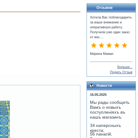
Отзывов
Хотела Вас поблагодарить
за ваше внимание и
оперативную работу.
Получили уже один заказ
от вас....
Марина Мажан
Больше...
Подать Отзыв
Новости
16.05.2025
Мы рады сообщить
Вамъ о новыхъ
поступленiяхъ въ
нашъ магазинъ:
34 наперсныхъ
креста;
56 панагiй;