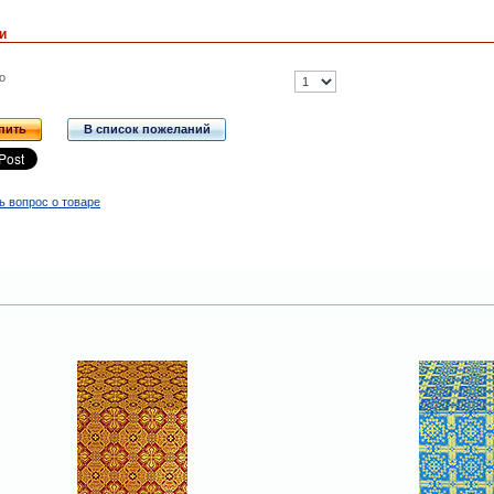
и
о
пить
В список пожеланий
ь вопрос о товаре