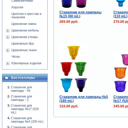
Семисвечники
Хоругви
Стаканчик для лампады
Стаканч
Цепочки к крестам и
№15 (80 mL)
(110 mL)
панагиям
265.00 руб.
270.00 р
Церковная лавка
Церковная мебель
Церковная утварь
Церковные бра
Церковные ткани
Чётки
Ювелирные изделия
Бестселлеры
Стаканчик для
лампады - 44
Стаканчик для
Стаканчик для лампады №5
Стаканч
лампады - 2
(180 mL)
№17 (52
Стаканчик для
310.00 руб.
345.00 р
лампады №17 (520
mL)
Стаканчик для
лампады №4 (200 mL)
Стаканчик для