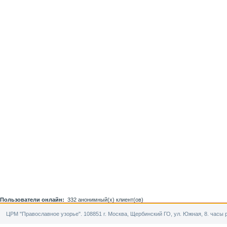
Пользователи онлайн:
332 анонимный(х) клиент(ов)
ЦРМ "Православное узорье". 108851 г. Москва, Щербинский ГО, ул. Южная, 8. часы р