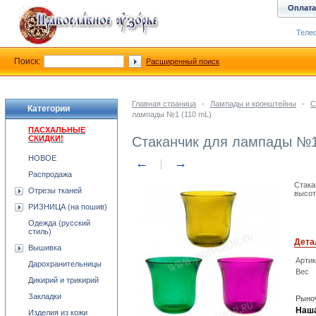
Оплата
Телеф
Поиск:
Расширенный поиск
Главная страница
-
Лампады и кронштейны
-
С
Категории
лампады №1 (110 mL)
ПАСХАЛЬНЫЕ
СКИДКИ!
Стаканчик для лампады №1
НОВОЕ
←
→
Распродажа
Стака
Отрезы тканей
высот
РИЗНИЦА (на пошив)
Одежда (русский
стиль)
Дета
Вышивка
Арти
Дарохранительницы
Вес
Дикирий и трикирий
Закладки
Рыноч
Наша
Изделия из кожи