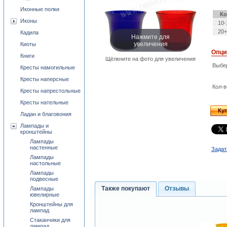
Иконные полки
Ко
Иконы
10-
20+
Кадила
Нажмите для
увеличения
Киоты
Опци
Книги
Щёлкните на фото для увеличения
Выбе
Кресты намогильные
Кресты наперсные
Кол-в
Кресты напрестольные
Кресты нательные
Ку
Ладан и благовония
Лампады и
кронштейны
Лампады
настенные
Задат
Лампады
настольные
Лампады
подвесные
Также покупают
Отзывы
Лампады
ювелирные
Кронштейны для
лампад
Стаканчики для
лампад