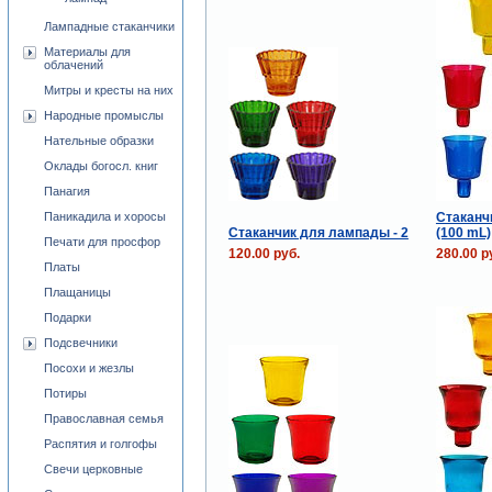
Лампадные стаканчики
Материалы для
облачений
Митры и кресты на них
Народные промыслы
Нательные образки
Оклады богосл. книг
Панагия
Стаканч
Паникадила и хоросы
Стаканчик для лампады - 2
(100 mL)
Печати для просфор
120.00 руб.
280.00 р
Платы
Плащаницы
Подарки
Подсвечники
Посохи и жезлы
Потиры
Православная семья
Распятия и голгофы
Свечи церковные