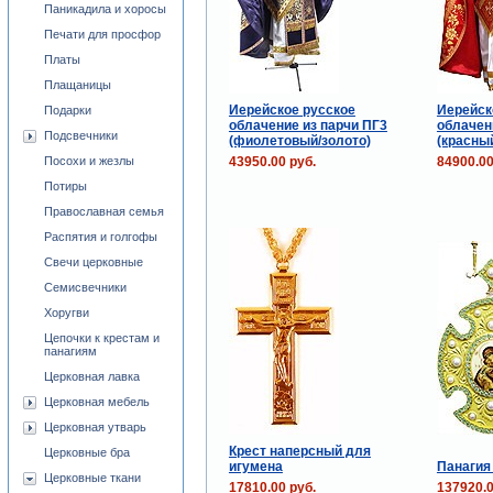
Паникадила и хоросы
Печати для просфор
Платы
Плащаницы
Иерейское русское
Иерейск
Подарки
облачение из парчи ПГ3
облачен
Подсвечники
(фиолетовый/золото)
(красны
43950.00 руб.
84900.00
Посохи и жезлы
Потиры
Православная семья
Распятия и голгофы
Свечи церковные
Семисвечники
Хоругви
Цепочки к крестам и
панагиям
Церковная лавка
Церковная мебель
Церковная утварь
Крест наперсный для
Церковные бра
игумена
Панагия
Церковные ткани
17810.00 руб.
137920.0