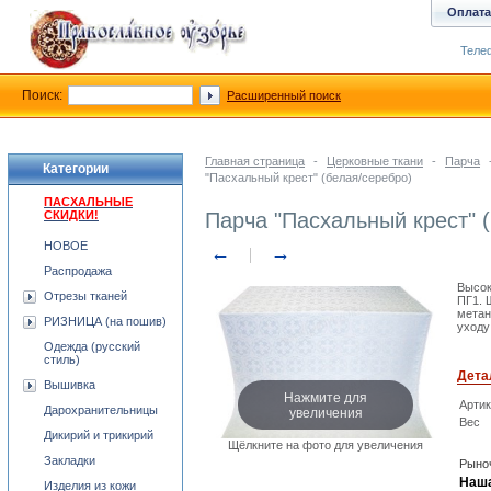
Оплата
Телеф
Поиск:
Расширенный поиск
Главная страница
-
Церковные ткани
-
Парча
Категории
"Пасхальный крест" (белая/серебро)
ПАСХАЛЬНЫЕ
СКИДКИ!
Парча "Пасхальный крест" 
НОВОЕ
←
→
Распродажа
Высок
Отрезы тканей
ПГ1. 
метан
РИЗНИЦА (на пошив)
уходу
Одежда (русский
стиль)
Дета
Вышивка
Нажмите для
Арти
увеличения
Дарохранительницы
Вес
Дикирий и трикирий
Щёлкните на фото для увеличения
Закладки
Рыноч
Наша
Изделия из кожи