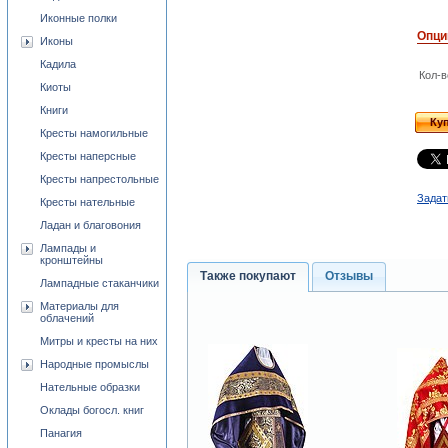
Иконные полки
Опци
Иконы
Кадила
Кол-в
Киоты
Книги
Ку
Кресты намогильные
Кресты наперсные
Кресты напрестольные
Задат
Кресты нательные
Ладан и благовония
Лампады и
кронштейны
Также покупают
Отзывы
Лампадные стаканчики
Материалы для
облачений
Митры и кресты на них
Народные промыслы
Нательные образки
Оклады богосл. книг
Панагия