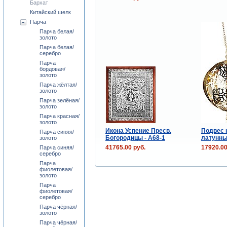
Бархат
Китайский шелк
Парча
Парча белая/
золото
Парча белая/
серебро
Парча
бордовая/
золото
Парча жёлтая/
золото
Парча зелёная/
золото
Парча красная/
золото
Икона Успение Пресв.
Подвес 
Парча синяя/
Богородицы - А68-1
латунны
золото
41765.00 руб.
17920.00
Парча синяя/
серебро
Парча
фиолетовая/
золото
Парча
фиолетовая/
серебро
Парча чёрная/
золото
Парча чёрная/