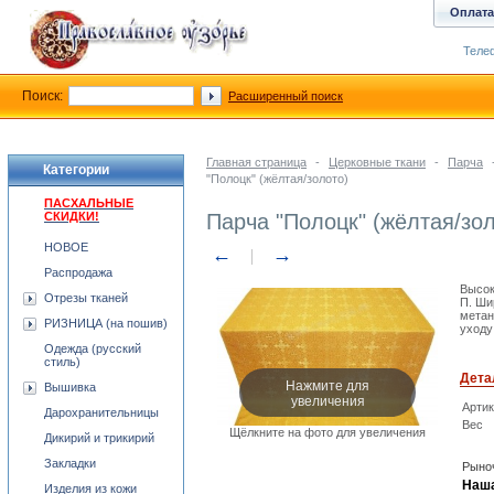
Оплата
Телеф
Поиск:
Расширенный поиск
Главная страница
-
Церковные ткани
-
Парча
Категории
"Полоцк" (жёлтая/золото)
ПАСХАЛЬНЫЕ
СКИДКИ!
Парча "Полоцк" (жёлтая/зол
НОВОЕ
←
→
Распродажа
Высок
Отрезы тканей
П. Ши
метан
РИЗНИЦА (на пошив)
уходу
Одежда (русский
стиль)
Дета
Нажмите для
Вышивка
увеличения
Арти
Дарохранительницы
Вес
Щёлкните на фото для увеличения
Дикирий и трикирий
Закладки
Рыноч
Наша
Изделия из кожи