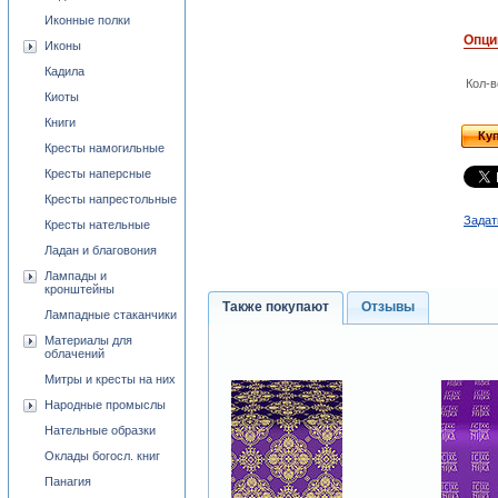
Иконные полки
Опци
Иконы
Кадила
Кол-в
Киоты
Книги
Ку
Кресты намогильные
Кресты наперсные
Кресты напрестольные
Задат
Кресты нательные
Ладан и благовония
Лампады и
кронштейны
Также покупают
Отзывы
Лампадные стаканчики
Материалы для
облачений
Митры и кресты на них
Народные промыслы
Нательные образки
Оклады богосл. книг
Панагия