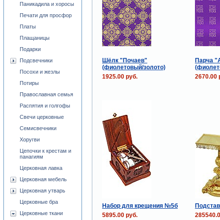
Паникадила и хоросы
Печати для просфор
Платы
Плащаницы
Подарки
Шёлк "Почаев"
Парча "
Подсвечники
(фиолетовый/золото)
(фиолет
Посохи и жезлы
1925.00 руб.
2670.00 
Потиры
Православная семья
Распятия и голгофы
Свечи церковные
Семисвечники
Хоругви
Цепочки к крестам и
панагиям
Церковная лавка
Церковная мебель
Церковная утварь
Церковные бра
Набор для крещения №5б
Подстав
Церковные ткани
5895.00 руб.
285540.0