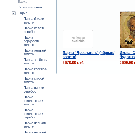
Бархат
Китайский шелк
Парча
Парча белая/
золото
Парча белая/
серебро
Парча
бордовая/
золото
Парча жёлтая/
Парча "Ярославль" (чёрная/
Икона: 
золото
золото)
Чудотво
Парча зелёная/
3670.00 руб.
2600.00 
золото
Парча красная/
золото
Парча синяя/
золото
Парча синяя/
серебро
Парча
фиолетовая/
золото
Парча
фиолетовая/
серебро
Парча чёрная/
золото
Парча чёрная/