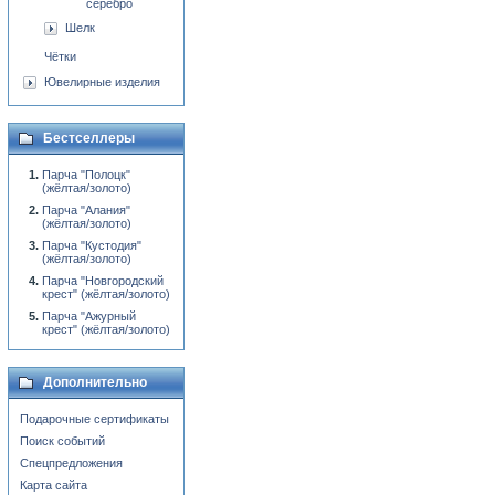
серебро
Шелк
Чётки
Ювелирные изделия
Бестселлеры
Парча "Полоцк"
(жёлтая/золото)
Парча "Алания"
(жёлтая/золото)
Парча "Кустодия"
(жёлтая/золото)
Парча "Новгородский
крест" (жёлтая/золото)
Парча "Ажурный
крест" (жёлтая/золото)
Дополнительно
Подарочные сертификаты
Поиск событий
Спецпредложения
Карта сайта