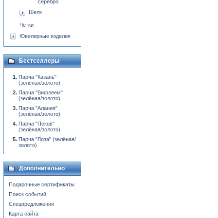
серебро
Шелк
Чётки
Ювелирные изделия
Бестселлеры
Парча "Казань"
(зелёная/золото)
Парча "Вифлеем"
(зелёная/золото)
Парча "Алания"
(зелёная/золото)
Парча "Псков"
(зелёная/золото)
Парча "Лоза" (зелёная/
золото)
Дополнительно
Подарочные сертификаты
Поиск событий
Спецпредложения
Карта сайта