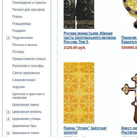
Паникадила и хоросы
Печати для просфор
Платы
Плащаницы
Подарки
Руские монастыри. Южная
часть Центрального региона
Панагия
Подсвечники
России. Том 5
Евангел
Посохи и жезлы
2320.00 руб.
556900.0
Потиры
Православная семья
Распятия и голгофы
Свечи церковные
Семисвечники
Хоругви
Цепочки к крестам и
панагиям
Церковная лавка
Церковная мебель
Церковная утварь
Церковные бра
Парча "Углич" (жёлтая/
Крест д
золото)
Распяти
Церковные ткани