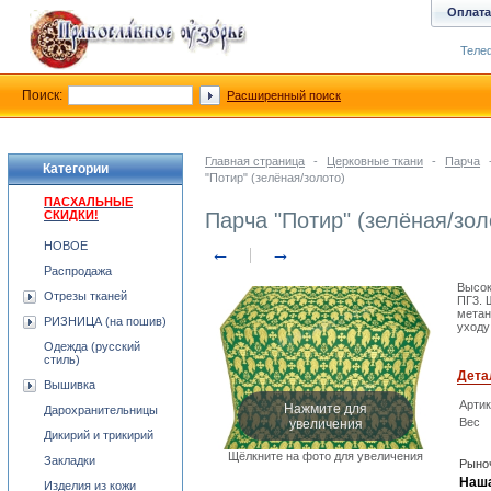
Оплата
Телеф
Поиск:
Расширенный поиск
Главная страница
-
Церковные ткани
-
Парча
Категории
"Потир" (зелёная/золото)
ПАСХАЛЬНЫЕ
СКИДКИ!
Парча "Потир" (зелёная/зол
НОВОЕ
←
→
Распродажа
Высок
Отрезы тканей
ПГ3. 
метан
РИЗНИЦА (на пошив)
уходу
Одежда (русский
стиль)
Дета
Вышивка
Арти
Нажмите для
Дарохранительницы
увеличения
Вес
Дикирий и трикирий
Щёлкните на фото для увеличения
Закладки
Рыноч
Наша
Изделия из кожи