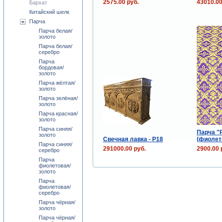
2575.00 руб.
43010.00
Бархат
Китайский шелк
Парча
Парча белая/
золото
Парча белая/
серебро
Парча
бордовая/
золото
Парча жёлтая/
золото
Парча зелёная/
золото
Парча красная/
золото
Парча синяя/
Парча "
золото
Свечная лавка - P18
(фиолет
Парча синяя/
291000.00 руб.
2900.00 
серебро
Парча
фиолетовая/
золото
Парча
фиолетовая/
серебро
Парча чёрная/
золото
Парча чёрная/