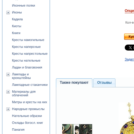
Иконные полки
Опци
Иконы
Кадила
Кол-в
Киоты
Книги
Ку
Кресты намогильные
Кресты наперсные
Кресты напрестольные
Задат
Кресты нательные
Ладан и благовония
Лампады и
кронштейны
Также покупают
Отзывы
Лампадные стаканчики
Материалы для
облачений
Митры и кресты на них
Народные промыслы
Нательные образки
Оклады богосл. книг
Панагия