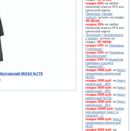
скидка 25%
на любое
облаченiе класса ПГ6 изъ
греческой парчи
"Мирсина" (белая/
золото)
, купонъ на скидку:
VE-90125
;
скидка 25%
на любое
облаченiе класса ПГ6 изъ
греческой парчи
"Буколеон" (белая/золото
с бордо)
, купонъ на
скидку:
VE-SID56
;
скидка 10%
на
Покровцы
"Плетеные"
;
скидка 10%
на
Покровцы
"Воскресение"
;
скидка 10%
на
Вышитые
покровцы и воздух
"Рождество"
;
скидка 3000 руб.
на
Крест
болгарский 48/164 №778
священника наперсный
№155
;
.
скидка 3000 руб.
на
Крест
наперсный - 364
;
скидка 5000 руб.
на
Крест
наперсный - 365
;
скидка 5000 руб.
на
Крест
наперсный №135
;
скидка 2000 руб.
на
Крест
наперсный - 363
;
скидка 10000 руб.
Набор
для архиерея (крест и
панагия) - 1
;
скидка 5000 руб.
Крест
священника наперсный
№29
;
скидка 5000 руб.
на