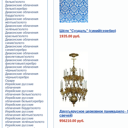
белые/золото
Диаконские облачения
белые/серебро
Диаконские облачения
бордо/золото
Диаконские облачения
жёлтые/золото
Диаконские облачения
зелёные/золото
Шёлк "Суздаль" (синий/серебро)
Диаконские облачения
1935.00 руб.
красные/золото
Диаконские облачения
синие/золото
Диаконские облачения
синие/серебро
Диаконские облачения
фиолетовые/золото
Диаконские облачения
фиолетовые/серебро
Диаконские облачения
чёрные/золото
Диаконские облачения
чёрные/серебро
Орари
Иерейские русские
облачения
Иерейские русские
облачения белые/золото
Иерейские русские
облачения белые/серебро
Иерейские русские
облачения бордо/золото
Двухъярусное церковное паникадило - 9
Иерейские русские
облачения жёлтые/золото
свечей)
Иерейские русские
956210.00 руб.
облачения зелёные/золото
Иерейские русские