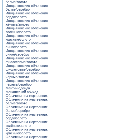
белые/золото
Иподьяконские облачения
белые/серебро
Иподьяконские облачения
бордо/золото
Иподьяконские облачения
жёлтые/золото
Иподьяконские облачения
зелёные/золото
Иподьяконские облачения
красные/золото
Иподьяконские облачения
синие/золото
Иподьяконские облачения
синие/серебро
Иподьяконские облачения
фиолетовые/золото
Иподьяконские облачения
фиолетовые/серебро
Иподьяконские облачения
чёрные/золото
Иподьяконские облачения
чёрные/серебро
Мантии одежда
Монашеский обиход
Облачения на жертвенник
Облачения на жертвенник
белые/золото
Облачения на жертвенник
белые/серебро
Облачения на жертвенник
бордо/золото
Облачения на жертвенник
зелёные/золото
Облачения на жертвенник
красные/золото
Облачения на жертвенник