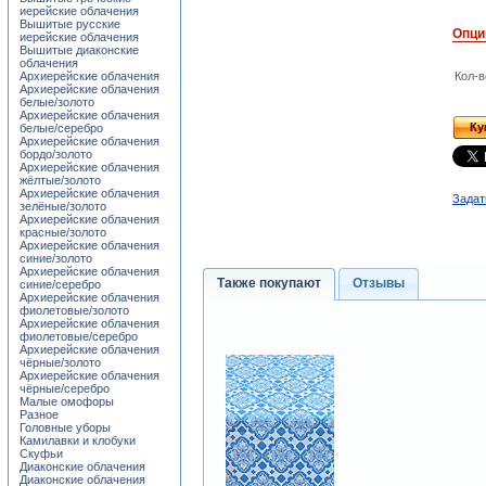
иерейские облачения
Вышитые русские
Опци
иерейские облачения
Вышитые диаконские
облачения
Архиерейские облачения
Кол-в
Архиерейские облачения
белые/золото
Архиерейские облачения
Ку
белые/серебро
Архиерейские облачения
бордо/золото
Архиерейские облачения
жёлтые/золото
Архиерейские облачения
Задат
зелёные/золото
Архиерейские облачения
красные/золото
Архиерейские облачения
синие/золото
Архиерейские облачения
Также покупают
Отзывы
синие/серебро
Архиерейские облачения
фиолетовые/золото
Архиерейские облачения
фиолетовые/серебро
Архиерейские облачения
чёрные/золото
Архиерейские облачения
чёрные/серебро
Малые омофоры
Разное
Головные уборы
Камилавки и клобуки
Скуфьи
Диаконские облачения
Диаконские облачения