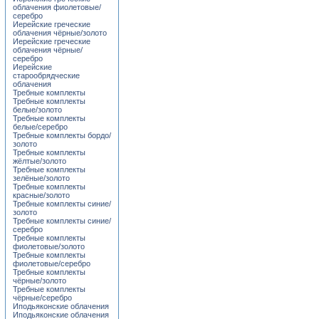
облачения фиолетовые/
серебро
Иерейские греческие
облачения чёрные/золото
Иерейские греческие
облачения чёрные/
серебро
Иерейские
старообрядческие
облачения
Требные комплекты
Требные комплекты
белые/золото
Требные комплекты
белые/серебро
Требные комплекты бордо/
золото
Требные комплекты
жёлтые/золото
Требные комплекты
зелёные/золото
Требные комплекты
красные/золото
Требные комплекты синие/
золото
Требные комплекты синие/
серебро
Требные комплекты
фиолетовые/золото
Требные комплекты
фиолетовые/серебро
Требные комплекты
чёрные/золото
Требные комплекты
чёрные/серебро
Иподьяконские облачения
Иподьяконские облачения