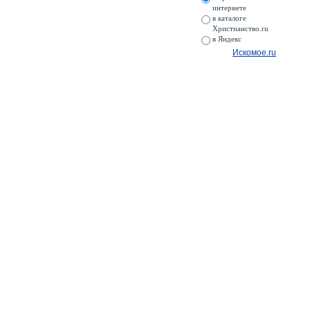
интернете
в каталоге
Христианство.ru
в Яндекс
Искомое.ru