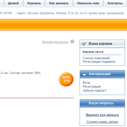
Домой
Корзина
Как заказать
Написать нам
Контакты
97-87/88
Адрес: Москва, Щербинка, Южная, 8 (9-16, пн-пт, кроме церк. праздников)
Версия для печати
Ваша корзина
Корзина пуста
Список пожеланий
Регистрация подарков
.5 см. Состав: метанит 35%,
Авторизация
.
17
%
Вход
Регистрация
Забыли пароль?
Ваши запросы
Введите код запроса
Создать комм. запрос