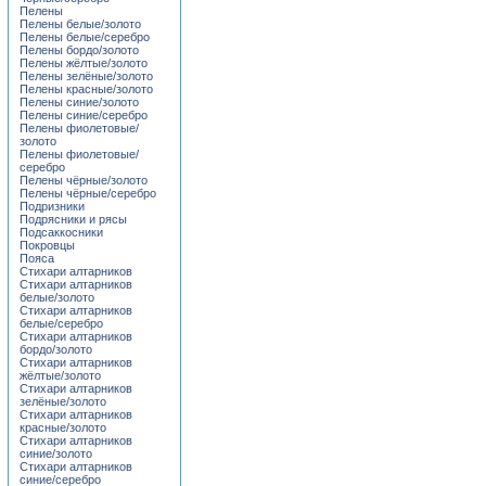
Пелены
Пелены белые/золото
Пелены белые/серебро
Пелены бордо/золото
Пелены жёлтые/золото
Пелены зелёные/золото
Пелены красные/золото
Пелены синие/золото
Пелены синие/серебро
Пелены фиолетовые/
золото
Пелены фиолетовые/
серебро
Пелены чёрные/золото
Пелены чёрные/серебро
Подризники
Подрясники и рясы
Подсаккосники
Покровцы
Пояса
Стихари алтарников
Стихари алтарников
белые/золото
Стихари алтарников
белые/серебро
Стихари алтарников
бордо/золото
Стихари алтарников
жёлтые/золото
Стихари алтарников
зелёные/золото
Стихари алтарников
красные/золото
Стихари алтарников
синие/золото
Стихари алтарников
синие/серебро