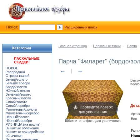
Поиск:
Расширенный поиск
Главная страница
-
Церковные ткани
-
Парча
Категории
ПАСХАЛЬНЫЕ
Парча "Филарет" (бордо/зол
СКИДКИ!
НОВОЕ
←
→
Распродажа
Отрезы тканей
Белый/золото
Высок
Белый/серебро
полиэ
Бордо/золото
Жёлтый/золото
Зелёный/золото
Красный/золото
Синий/золото
Дета
Синий/серебро
Проведите поверх
Фиолетовый/золото
для увеличения
Фиолетовый/серебро
Арти
Чёрный/золото
Вес
Чёрный/серебро
Щёлкните на фото для увеличения
РИЗНИЦА (на пошив)
Вышитые облачения
Рыноч
Вышитые архиерейские
облачения
Наша
Вышитые греческие