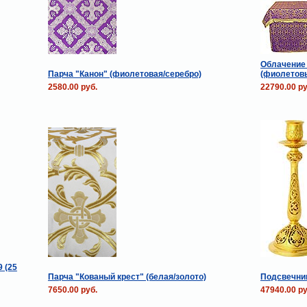
Облачение 
Парча "Канон" (фиолетовая/серебро)
(фиолетовы
2580.00 руб.
22790.00 ру
 (25
Парча "Кованый крест" (белая/золото)
Подсвечник
7650.00 руб.
47940.00 ру