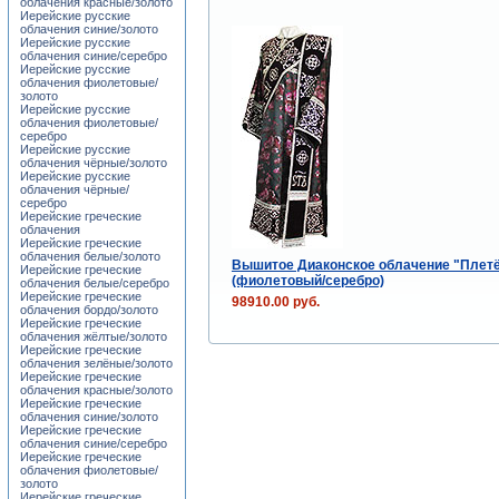
облачения красные/золото
Иерейские русские
облачения синие/золото
Иерейские русские
облачения синие/серебро
Иерейские русские
облачения фиолетовые/
золото
Иерейские русские
облачения фиолетовые/
серебро
Иерейские русские
облачения чёрные/золото
Иерейские русские
облачения чёрные/
серебро
Иерейские греческие
облачения
Иерейские греческие
облачения белые/золото
Вышитое Диаконское облачение "Плет
Иерейские греческие
(фиолетовый/серебро)
облачения белые/серебро
Иерейские греческие
98910.00 руб.
облачения бордо/золото
Иерейские греческие
облачения жёлтые/золото
Иерейские греческие
облачения зелёные/золото
Иерейские греческие
облачения красные/золото
Иерейские греческие
облачения синие/золото
Иерейские греческие
облачения синие/серебро
Иерейские греческие
облачения фиолетовые/
золото
Иерейские греческие