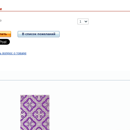
и
о
пить
В список пожеланий
ь вопрос о товаре