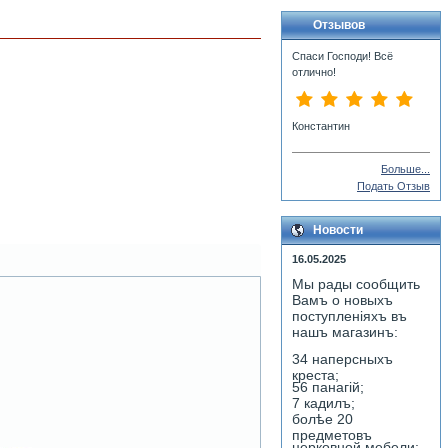
Отзывов
Спаси Господи! Всё
отлично!
Константин
Больше...
Подать Отзыв
Новости
16.05.2025
Мы рады сообщить
Вамъ о новыхъ
поступленiяхъ въ
нашъ магазинъ:
34 наперсныхъ
креста;
56 панагiй;
7 кадилъ;
болѣе 20
предметовъ
церковной мебели;