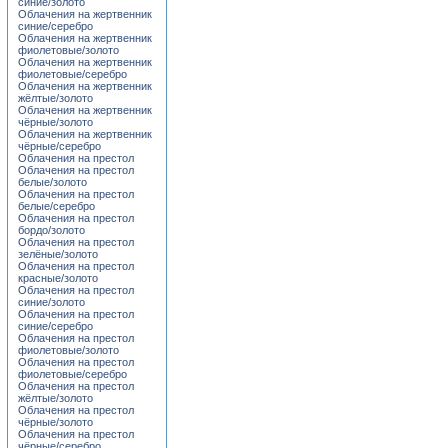
синие/золото
Облачения на жертвенник
синие/серебро
Облачения на жертвенник
фиолетовые/золото
Облачения на жертвенник
фиолетовые/серебро
Облачения на жертвенник
жёлтые/золото
Облачения на жертвенник
чёрные/золото
Облачения на жертвенник
чёрные/серебро
Облачения на престол
Облачения на престол
белые/золото
Облачения на престол
белые/серебро
Облачения на престол
бордо/золото
Облачения на престол
зелёные/золото
Облачения на престол
красные/золото
Облачения на престол
синие/золото
Облачения на престол
синие/серебро
Облачения на престол
фиолетовые/золото
Облачения на престол
фиолетовые/серебро
Облачения на престол
жёлтые/золото
Облачения на престол
чёрные/золото
Облачения на престол
чёрные/серебро