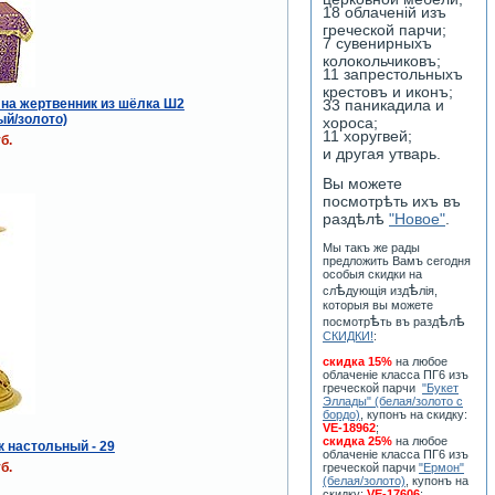
18 облаченiй изъ
греческой парчи;
7 сувенирныхъ
колокольчиковъ;
11 запрестольныхъ
крестовъ и иконъ;
на жертвенник из шёлка Ш2
33 паникадила и
й/золото)
хороса;
11 хоругвей;
б.
и другая утварь.
Вы можете
посмотрѣть ихъ въ
раздѣлѣ
"Новое"
.
Мы такъ же рады
предложить Вамъ сегодня
особыя скидки на
ѣ
ѣ
сл
дующiя изд
лiя,
которыя вы можете
ѣ
ѣ
ѣ
посмотр
ть въ разд
л
СКИДКИ!
:
скидка 15%
на любое
облаченiе класса ПГ6 изъ
греческой парчи
"Букет
Эллады" (белая/золото с
бордо)
, купонъ на скидку:
VE-18962
;
скидка 25%
на любое
 настольный - 29
облаченiе класса ПГ6 изъ
б.
греческой парчи
"Ермон"
(белая/золото)
, купонъ на
скидку:
VE-17606
;