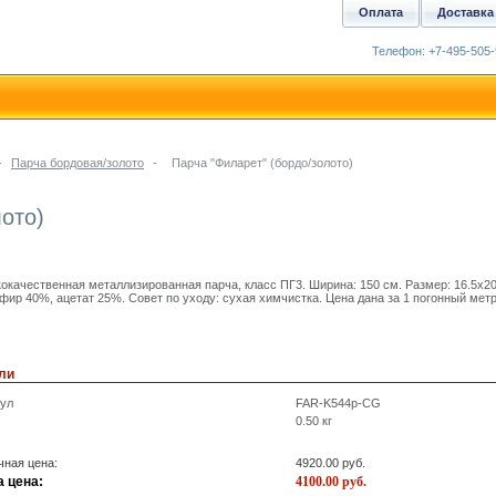
Оплата
Доставка
Телефон: +7-495-505-
-
Парча бордовая/золото
-
Парча "Филарет" (бордо/золото)
ото)
окачественная металлизированная парча, класс ПГ3. Ширина: 150 см. Размер: 16.5x20
фир 40%, ацетат 25%. Совет по уходу: сухая химчистка. Цена дана за 1 погонный метр
ли
кул
FAR-K544p-CG
0.50
кг
ная цена:
4920.00
руб.
 цена:
4100.00
руб.