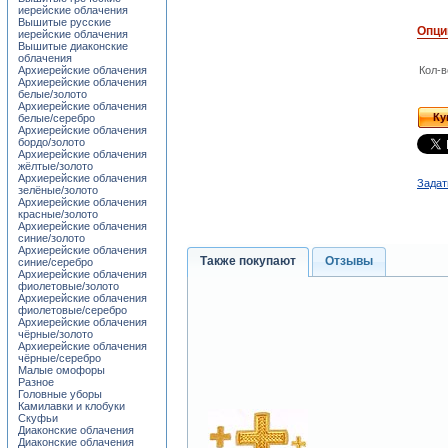
иерейские облачения
Вышитые русские
Опци
иерейские облачения
Вышитые диаконские
облачения
Архиерейские облачения
Кол-в
Архиерейские облачения
белые/золото
Архиерейские облачения
Ку
белые/серебро
Архиерейские облачения
бордо/золото
Архиерейские облачения
жёлтые/золото
Архиерейские облачения
Задат
зелёные/золото
Архиерейские облачения
красные/золото
Архиерейские облачения
синие/золото
Архиерейские облачения
Также покупают
Отзывы
синие/серебро
Архиерейские облачения
фиолетовые/золото
Архиерейские облачения
фиолетовые/серебро
Архиерейские облачения
чёрные/золото
Архиерейские облачения
чёрные/серебро
Малые омофоры
Разное
Головные уборы
Камилавки и клобуки
Скуфьи
Диаконские облачения
Диаконские облачения