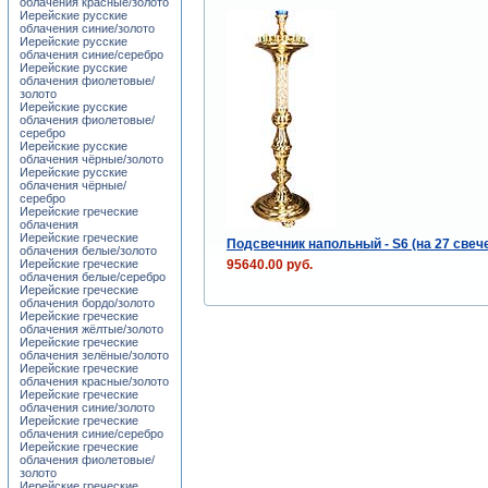
облачения красные/золото
Иерейские русские
облачения синие/золото
Иерейские русские
облачения синие/серебро
Иерейские русские
облачения фиолетовые/
золото
Иерейские русские
облачения фиолетовые/
серебро
Иерейские русские
облачения чёрные/золото
Иерейские русские
облачения чёрные/
серебро
Иерейские греческие
облачения
Иерейские греческие
Подсвечник напольный - S6 (на 27 свеч
облачения белые/золото
95640.00 руб.
Иерейские греческие
облачения белые/серебро
Иерейские греческие
облачения бордо/золото
Иерейские греческие
облачения жёлтые/золото
Иерейские греческие
облачения зелёные/золото
Иерейские греческие
облачения красные/золото
Иерейские греческие
облачения синие/золото
Иерейские греческие
облачения синие/серебро
Иерейские греческие
облачения фиолетовые/
золото
Иерейские греческие