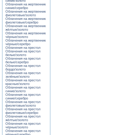
синие/золото
Облачения на жертвенник
синие/серебро
Облачения на жертвенник
фиолетовые/золото
Облачения на жертвенник
фиолетовые/серебро
Облачения на жертвенник
жёлтые/золото
Облачения на жертвенник
чёрные/золото
Облачения на жертвенник
чёрные/серебро
Облачения на престол
Облачения на престол
белые/золото
Облачения на престол
белые/серебро
Облачения на престол
бордо/золото
Облачения на престол
зелёные/золото
Облачения на престол
красные/золото
Облачения на престол
синие/золото
Облачения на престол
синие/серебро
Облачения на престол
фиолетовые/золото
Облачения на престол
фиолетовые/серебро
Облачения на престол
жёлтые/золото
Облачения на престол
чёрные/золото
Облачения на престол
чёрные/серебро