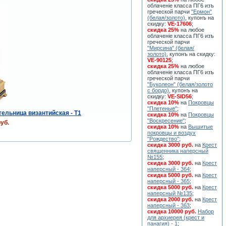
облаченiе класса ПГ6 изъ
греческой парчи
"Ермон"
(белая/золото)
, купонъ на
скидку:
VE-17606
;
скидка 25%
на любое
облаченiе класса ПГ6 изъ
греческой парчи
"Мирсина" (белая/
золото)
, купонъ на скидку:
VE-90125
;
скидка 25%
на любое
облаченiе класса ПГ6 изъ
греческой парчи
"Буколеон" (белая/золото
с бордо)
, купонъ на
скидку:
VE-SID56
;
скидка 10%
на
Покровцы
"Плетеные"
;
ельница византийская - T1
скидка 10%
на
Покровцы
"Воскресение"
;
уб.
скидка 10%
на
Вышитые
покровцы и воздух
"Рождество"
;
скидка 3000 руб.
на
Крест
священника наперсный
№155
;
скидка 3000 руб.
на
Крест
наперсный - 364
;
скидка 5000 руб.
на
Крест
наперсный - 365
;
скидка 5000 руб.
на
Крест
наперсный №135
;
скидка 2000 руб.
на
Крест
наперсный - 363
;
скидка 10000 руб.
Набор
для архиерея (крест и
панагия) - 1
;