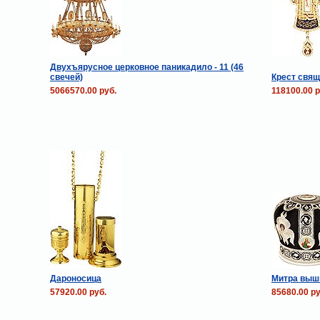
Двухъярусное церковное паникадило - 11 (46
свечей)
Крест свя
5066570.00 руб.
118100.00 р
Дароносица
Митра выш
57920.00 руб.
85680.00 ру