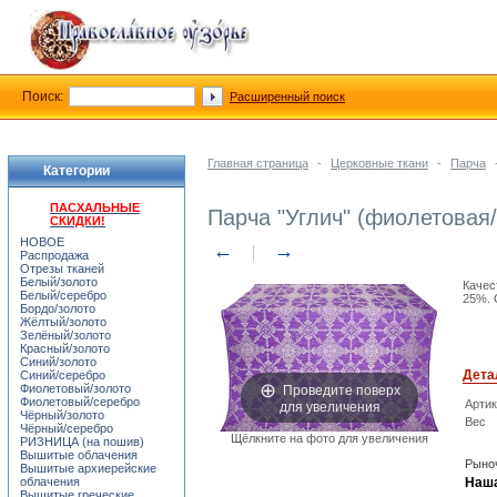
Поиск:
Расширенный поиск
Главная страница
-
Церковные ткани
-
Парча
Категории
ПАСХАЛЬНЫЕ
Парча "Углич" (фиолетовая
СКИДКИ!
НОВОЕ
←
→
Распродажа
Отрезы тканей
Белый/золото
Качес
Белый/серебро
25%. 
Бордо/золото
Жёлтый/золото
Зелёный/золото
Красный/золото
Синий/золото
Дета
Синий/серебро
Проведите поверх
Фиолетовый/золото
Фиолетовый/серебро
для увеличения
Арти
Чёрный/золото
Вес
Чёрный/серебро
Щёлкните на фото для увеличения
РИЗНИЦА (на пошив)
Вышитые облачения
Рыноч
Вышитые архиерейские
облачения
Наша
Вышитые греческие