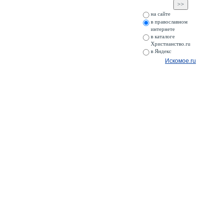
на сайте
в православном
интернете
в каталоге
Христианство.ru
в Яндекс
Искомое.ru