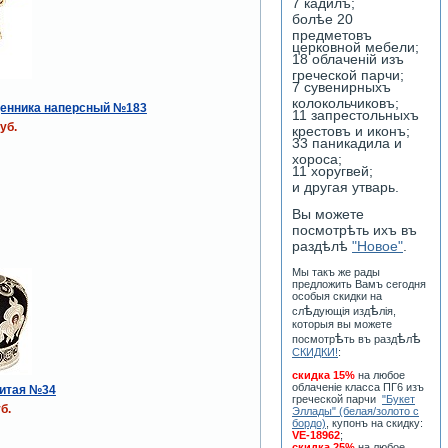
7 кадилъ;
болѣе 20
предметовъ
церковной мебели;
18 облаченiй изъ
греческой парчи;
7 сувенирныхъ
колокольчиковъ;
щенника наперсный №183
11 запрестольныхъ
уб.
крестовъ и иконъ;
33 паникадила и
хороса;
11 хоругвей;
и другая утварь.
Вы можете
посмотрѣть ихъ въ
раздѣлѣ
"Новое"
.
Мы такъ же рады
предложить Вамъ сегодня
особыя скидки на
ѣ
ѣ
сл
дующiя изд
лiя,
которыя вы можете
ѣ
ѣ
ѣ
посмотр
ть въ разд
л
СКИДКИ!
:
скидка 15%
на любое
облаченiе класса ПГ6 изъ
итая №34
греческой парчи
"Букет
б.
Эллады" (белая/золото с
бордо)
, купонъ на скидку:
VE-18962
;
скидка 25%
на любое