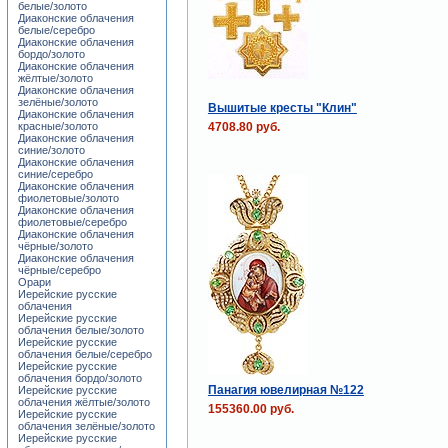
белые/золото
Диаконские облачения
белые/серебро
Диаконские облачения
бордо/золото
Диаконские облачения
жёлтые/золото
Диаконские облачения
зелёные/золото
Вышитые кресты "Клин"
Диаконские облачения
4708.80 руб.
красные/золото
Диаконские облачения
синие/золото
Диаконские облачения
синие/серебро
Диаконские облачения
фиолетовые/золото
Диаконские облачения
фиолетовые/серебро
Диаконские облачения
чёрные/золото
Диаконские облачения
чёрные/серебро
Орари
Иерейские русские
облачения
Иерейские русские
облачения белые/золото
Иерейские русские
облачения белые/серебро
Иерейские русские
облачения бордо/золото
Панагия ювелирная №122
Иерейские русские
облачения жёлтые/золото
155360.00 руб.
Иерейские русские
облачения зелёные/золото
Иерейские русские