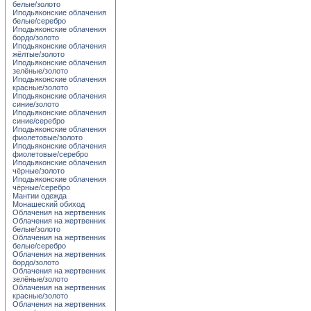
белые/золото
Иподьяконские облачения
белые/серебро
Иподьяконские облачения
бордо/золото
Иподьяконские облачения
жёлтые/золото
Иподьяконские облачения
зелёные/золото
Иподьяконские облачения
красные/золото
Иподьяконские облачения
синие/золото
Иподьяконские облачения
синие/серебро
Иподьяконские облачения
фиолетовые/золото
Иподьяконские облачения
фиолетовые/серебро
Иподьяконские облачения
чёрные/золото
Иподьяконские облачения
чёрные/серебро
Мантии одежда
Монашеский обиход
Облачения на жертвенник
Облачения на жертвенник
белые/золото
Облачения на жертвенник
белые/серебро
Облачения на жертвенник
бордо/золото
Облачения на жертвенник
зелёные/золото
Облачения на жертвенник
красные/золото
Облачения на жертвенник