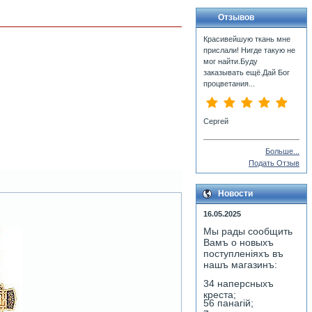
Отзывов
Красивейшую ткань мне
прислали! Нигде такую не
мог найти.Буду
заказывать ещё.Дай Бог
процветания...
Сергей
Больше...
Подать Отзыв
Новости
16.05.2025
Мы рады сообщить
Вамъ о новыхъ
поступленiяхъ въ
нашъ магазинъ:
34 наперсныхъ
креста;
56 панагiй;