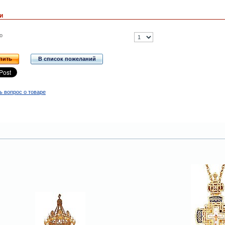
и
о
пить
В список пожеланий
ь вопрос о товаре