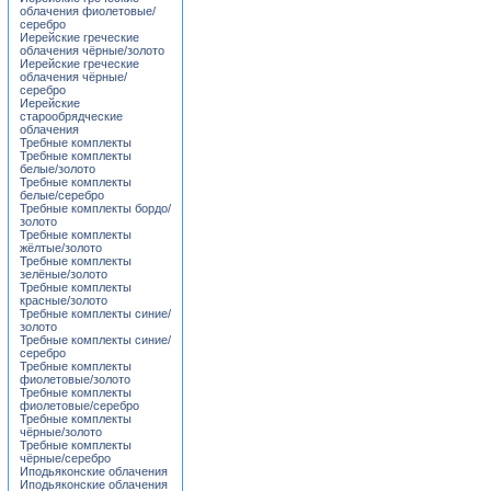
облачения фиолетовые/
серебро
Иерейские греческие
облачения чёрные/золото
Иерейские греческие
облачения чёрные/
серебро
Иерейские
старообрядческие
облачения
Требные комплекты
Требные комплекты
белые/золото
Требные комплекты
белые/серебро
Требные комплекты бордо/
золото
Требные комплекты
жёлтые/золото
Требные комплекты
зелёные/золото
Требные комплекты
красные/золото
Требные комплекты синие/
золото
Требные комплекты синие/
серебро
Требные комплекты
фиолетовые/золото
Требные комплекты
фиолетовые/серебро
Требные комплекты
чёрные/золото
Требные комплекты
чёрные/серебро
Иподьяконские облачения
Иподьяконские облачения