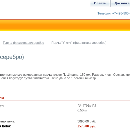
Оплата
Доставка
Телефон: +7-495-505-
-
Парча фиолетовая/серебро
-
Парча "Углич" (фиолетовая/серебро)
/серебро)
твенная металлизированная парча, класс П. Ширина: 150 см. Размер: x см. Состав: м
Совет по уходу: сухая химчистка. Цена дана за 1 погонный метр.
ли
кул
FA-4791p-PS
0.50
кг
ная цена:
3090.00
руб.
 цена:
2575.00
руб.