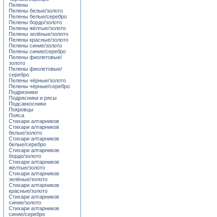
Пелены
Пелены белые/золото
Пелены белые/серебро
Пелены бордо/золото
Пелены жёлтые/золото
Пелены зелёные/золото
Пелены красные/золото
Пелены синие/золото
Пелены синие/серебро
Пелены фиолетовые/
золото
Пелены фиолетовые/
серебро
Пелены чёрные/золото
Пелены чёрные/серебро
Подризники
Подрясники и рясы
Подсаккосники
Покровцы
Пояса
Стихари алтарников
Стихари алтарников
белые/золото
Стихари алтарников
белые/серебро
Стихари алтарников
бордо/золото
Стихари алтарников
жёлтые/золото
Стихари алтарников
зелёные/золото
Стихари алтарников
красные/золото
Стихари алтарников
синие/золото
Стихари алтарников
синие/серебро