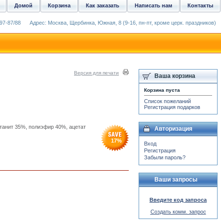
Домой
Корзина
Как заказать
Написать нам
Контакты
97-87/88
Адрес: Москва, Щербинка, Южная, 8 (9-16, пн-пт, кроме церк. праздников)
Версия для печати
Ваша корзина
Корзина пуста
Список пожеланий
Регистрация подарков
етанит 35%, полиэфир 40%, ацетат
Авторизация
17
%
Вход
Регистрация
Забыли пароль?
Ваши запросы
Введите код запроса
Создать комм. запрос