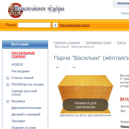
Оплата
Телеф
Поиск:
Расширенный поиск
Главная страница
-
Церковные ткани
-
Парча
Категории
"Васильки" (жёлтая/золото)
ПАСХАЛЬНЫЕ
СКИДКИ!
Парча "Васильки" (жёлтая/з
НОВОЕ
←
→
Распродажа
Высок
Отрезы тканей
П. Ши
метан
РИЗНИЦА (на пошив)
уходу
Одежда (русский
стиль)
Дета
Вышивка
Нажмите для
увеличения
Арти
Дарохранительницы
Вес
Дикирий и трикирий
Щёлкните на фото для увеличения
Закладки
Рыноч
Наша
Изделия из кожи