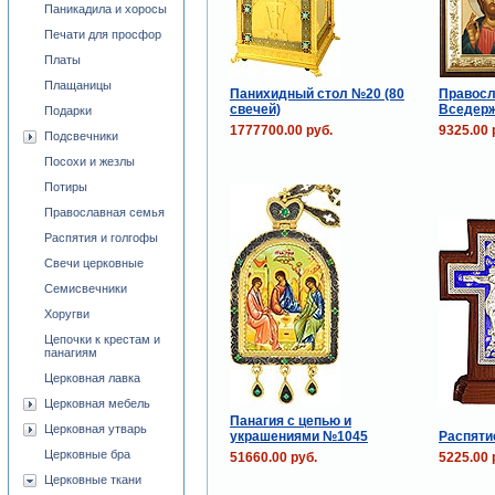
Паникадила и хоросы
Печати для просфор
Платы
Плащаницы
Панихидный стол №20 (80
Правосл
свечей)
Вседерж
Подарки
1777700.00 руб.
9325.00 
Подсвечники
Посохи и жезлы
Потиры
Православная семья
Распятия и голгофы
Свечи церковные
Семисвечники
Хоругви
Цепочки к крестам и
панагиям
Церковная лавка
Церковная мебель
Панагия с цепью и
Церковная утварь
украшениями №1045
Распятие
Церковные бра
51660.00 руб.
5225.00 
Церковные ткани