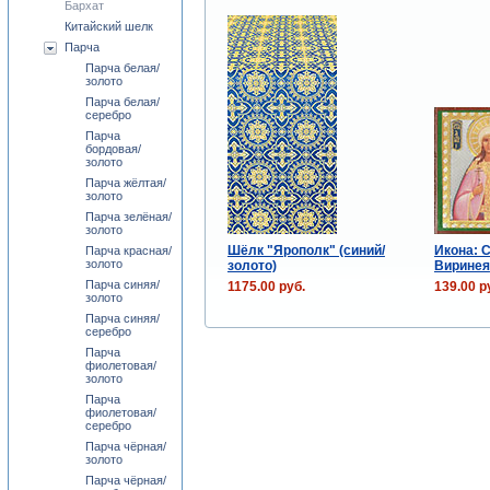
Бархат
Китайский шелк
Парча
Парча белая/
золото
Парча белая/
серебро
Парча
бордовая/
золото
Парча жёлтая/
золото
Парча зелёная/
золото
Шёлк "Ярополк" (синий/
Икона: 
Парча красная/
золото
золото)
Виринея
Парча синяя/
1175.00 руб.
139.00 р
золото
Парча синяя/
серебро
Парча
фиолетовая/
золото
Парча
фиолетовая/
серебро
Парча чёрная/
золото
Парча чёрная/