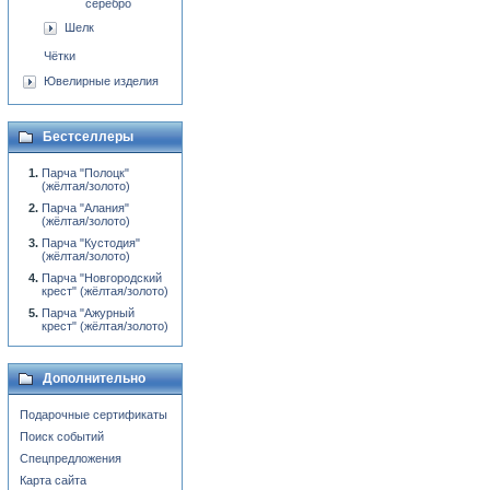
серебро
Шелк
Чётки
Ювелирные изделия
Бестселлеры
Парча "Полоцк"
(жёлтая/золото)
Парча "Алания"
(жёлтая/золото)
Парча "Кустодия"
(жёлтая/золото)
Парча "Новгородский
крест" (жёлтая/золото)
Парча "Ажурный
крест" (жёлтая/золото)
Дополнительно
Подарочные сертификаты
Поиск событий
Спецпредложения
Карта сайта