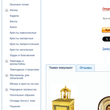
Иконные полки
Опци
Иконы
Кадила
Кол-в
Киоты
Книги
Ку
Кресты намогильные
Кресты наперсные
Кресты напрестольные
Задат
Кресты нательные
Ладан и благовония
Лампады и
кронштейны
Также покупают
Отзывы
Лампадные стаканчики
Материалы для
облачений
Митры и кресты на них
Народные промыслы
Нательные образки
Оклады богосл. книг
Панагия