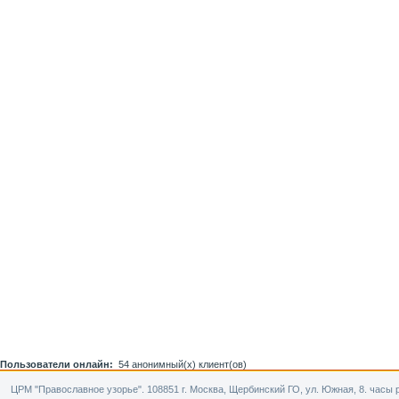
Пользователи онлайн:
54 анонимный(х) клиент(ов)
ЦРМ "Православное узорье". 108851 г. Москва, Щербинский ГО, ул. Южная, 8. часы р