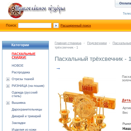
Оплата
Телеф
Поиск:
Расширенный поиск
Главная страница
-
Подсвечники
-
Пасхальные
Категории
трёхсвечник - 1
ПАСХАЛЬНЫЕ
СКИДКИ!
Пасхальный трёхсвечник - 
НОВОЕ
→
Распродажа
Пасха
Отрезы тканей
золоч
РИЗНИЦА (на пошив)
Одежда (русский
стиль)
Дета
Вышивка
Арти
Дарохранительницы
Вес
Дикирий и трикирий
Закладки
Рыноч
Наша
Изделия из кожи