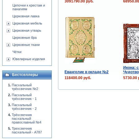
3091790.00 руб.
68950.00
Цепочки к крестам и
панагиям
Церковная лавка
Церковная мебель
Церковная утварь
Церковные бра
Церковные ткани
Чётки
Ювелирные изделия
Икона: с
Евангелие в окладе №2
Чудотво
Бестселлеры
118400.00 руб.
5730.00 
Пасхальный
трёхсвечник №2
Пасхальный
трёхсвечник - 1
Пасхальный
трёхсвечник - 2
Трёхсвечник
пасхальный
православный №4
Трехсвечник
пасхальный - А787