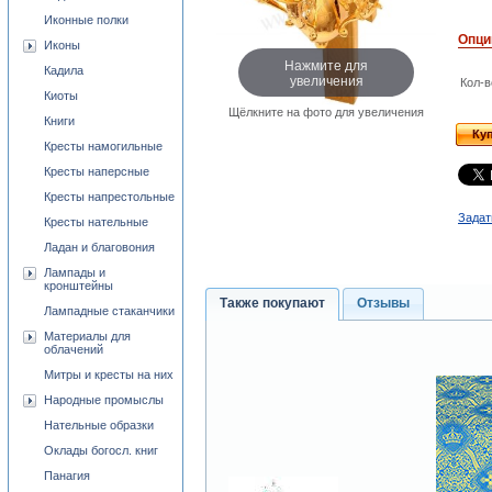
Иконные полки
Опци
Иконы
Нажмите для
Кадила
увеличения
Кол-в
Киоты
Щёлкните на фото для увеличения
Книги
Ку
Кресты намогильные
Кресты наперсные
Кресты напрестольные
Задат
Кресты нательные
Ладан и благовония
Лампады и
кронштейны
Также покупают
Отзывы
Лампадные стаканчики
Материалы для
облачений
Митры и кресты на них
Народные промыслы
Нательные образки
Оклады богосл. книг
Панагия