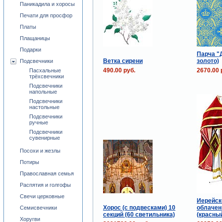
Паникадила и хоросы
Печати для просфор
Платы
Плащаницы
Подарки
Парча "
Ветка сирени
золото)
Подсвечники
490.00 руб.
2670.00 
Пасхальные
трёхсвечники
Подсвечники
напольные
Подсвечники
настольные
Подсвечники
ручные
Подсвечники
сувенирные
Посохи и жезлы
Потиры
Православная семья
Распятия и голгофы
Свечи церковные
Иерейск
Хорос (с подвесками) 10
облачен
Семисвечники
секций (60 светильника)
(красны
Хоругви