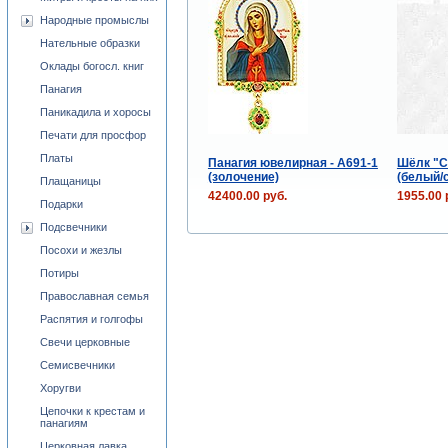
Народные промыслы
Нательные образки
Оклады богосл. книг
Панагия
Паникадила и хоросы
Печати для просфор
Платы
Панагия ювелирная - А691-1
Шёлк "С
(золочение)
(белый/
Плащаницы
42400.00 руб.
1955.00 
Подарки
Подсвечники
Посохи и жезлы
Потиры
Православная семья
Распятия и голгофы
Свечи церковные
Семисвечники
Хоругви
Цепочки к крестам и
панагиям
Церковная лавка