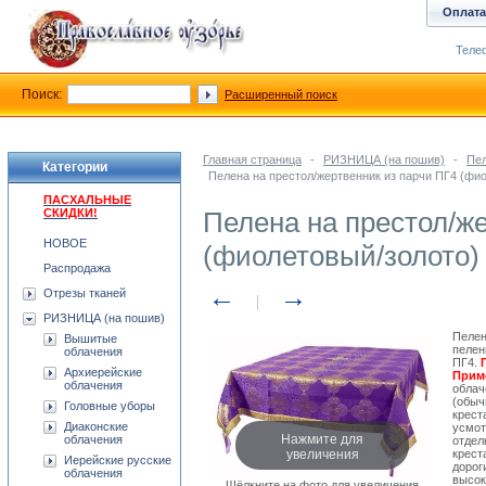
Оплата
Телеф
Поиск:
Расширенный поиск
Главная страница
-
РИЗНИЦА (на пошив)
-
Пе
Категории
Пелена на престол/жертвенник из парчи ПГ4 (фи
ПАСХАЛЬНЫЕ
СКИДКИ!
Пелена на престол/ж
НОВОЕ
(фиолетовый/золото)
Распродажа
←
→
Отрезы тканей
РИЗНИЦА (на пошив)
Пелен
Вышитые
пелен
облачения
ПГ4.
Архиерейские
Приме
облачения
облач
(обыч
Головные уборы
крест
Диаконские
усмот
Нажмите для
облачения
отдел
увеличения
крест
Иерейские русские
дорог
облачения
высок
Щёлкните на фото для увеличения