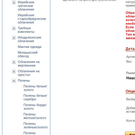
натур
Иерейские
приме
греческие
облачения
Обрат
Иерейские
облач
старообрядческие
хотит
облачения
необх
Если 
Требные
облач
комплекты
Тип 
Иподьяконские
заказ
облачения
Мантии одежда
Дета
Монашеский
обиход
Арти
Вес
Облачения на
жертвенник
Облачения на
Рыноч
престол
Наша
Пелены
Пелены белые/
золото
Опци
Пелены белые/
серебро
Выбер
Пелены бордо/
Доба
золото
встав
Пелены
жёлтые/золото
Кол-в
Пелены
зелёные/золото
Пелены
Ку