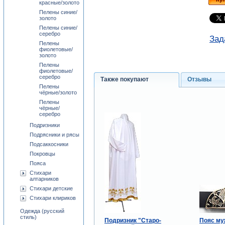
красные/золото
Пелены синие/
золото
Пелены синие/
серебро
Зад
Пелены
фиолетовые/
золото
Пелены
фиолетовые/
серебро
Также покупают
Отзывы
Пелены
чёрные/золото
Пелены
чёрные/
серебро
Подризники
Подрясники и рясы
Подсаккосники
Покровцы
Пояса
Стихари
алтарников
Стихари детские
Стихари клириков
Одежда (русский
стиль)
Подризник "Старо-
Пояс му