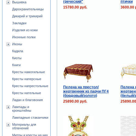
греческий"
птички
Вышивка
15780.00 руб.
3600.00 
Дарохранительницы
Дикирий и трикирий
Закладки
Изделия из кожи
Иконные полки
Иконы
Кадила
Киоты
Книги
Кресты намогильные
Кресты наперсные
Кресты напрестольные
Пелена на престол/
Пелена 
жертвенник из парчи ПГ4
жертвен
Кресты нательные
(бордовый/золото)
(белый/
Ладан и благовония
25890.00 руб.
25890.00
Лампады и
кронштейны
Лампадные стаканчики
Материалы для
облачений
Митры и кресты на них