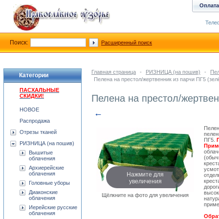
Оплата
Телеф
Поиск:
Расширенный поиск
Главная страница
-
РИЗНИЦА (на пошив)
-
Пе
Категории
Пелена на престол/жертвенник из парчи ПГ5 (зел
ПАСХАЛЬНЫЕ
СКИДКИ!
Пелена на престол/жертвен
НОВОЕ
←
Распродажа
Пелен
Отрезы тканей
пелен
ПГ5.
РИЗНИЦА (на пошив)
Приме
облач
Вышитые
(обыч
облачения
крест
Архиерейские
усмот
Нажмите для
облачения
отдел
увеличения
крест
Головные уборы
дорог
Диаконские
высок
Щёлкните на фото для увеличения
облачения
натур
приме
Иерейские русские
облачения
Обрат