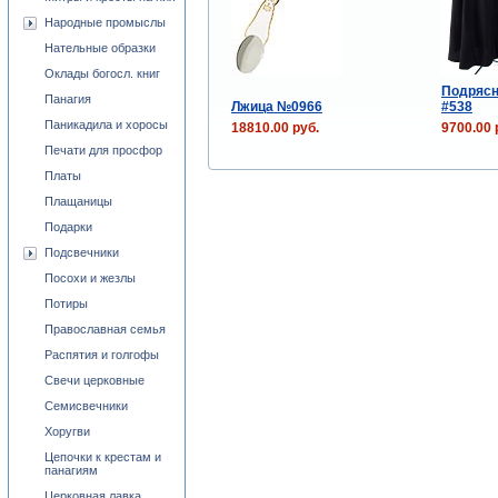
Народные промыслы
Нательные образки
Оклады богосл. книг
Подрясн
Панагия
Лжица №0966
#538
Паникадила и хоросы
18810.00 руб.
9700.00 
Печати для просфор
Платы
Плащаницы
Подарки
Подсвечники
Посохи и жезлы
Потиры
Православная семья
Распятия и голгофы
Свечи церковные
Семисвечники
Хоругви
Цепочки к крестам и
панагиям
Церковная лавка