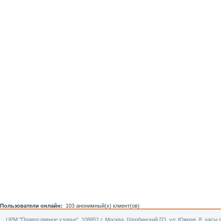
Пользователи онлайн:
103 анонимный(х) клиент(ов)
ЦРМ "Православное узорье". 108851 г. Москва, Щербинский ГО, ул. Южная, 8. часы р