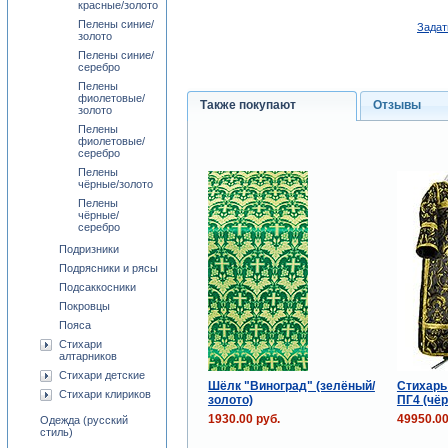
красные/золото
Пелены синие/
Задат
золото
Пелены синие/
серебро
Пелены
фиолетовые/
Также покупают
Отзывы
золото
Пелены
фиолетовые/
серебро
Пелены
чёрные/золото
Пелены
чёрные/
серебро
Подризники
Подрясники и рясы
Подсаккосники
Покровцы
Пояса
Стихари
алтарников
Стихари детские
Шёлк "Виноград" (зелёный/
Стихарь
Стихари клириков
золото)
ПГ4 (чё
1930.00 руб.
49950.00
Одежда (русский
стиль)