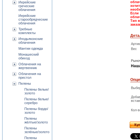
облач
Иерейские
хотит
греческие
необх
облачения
Если 
Иерейские
облач
старообрядческие
Тип 
облачения
заказ
Требные
комплекты
Дета
Иподьяконские
облачения
Арти
Мантии одежда
Вес
Монашеский
обиход
Рыноч
Облачения на
Наша
жертвенник
Облачения на
престол
Опци
Пелены
Выбер
Пелены белые/
золото
Доба
Пелены белые/
встав
серебро
Пелены бордо/
Кол-в
золото
Пелены
жёлтые/золото
Ку
Пелены
зелёные/золото
Пелены