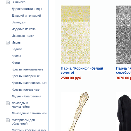
Вышивка
Дарохранительницы
Дикирий и трикирий
Закладки
Изделия из кожи
Иконные полки
Иконы
Кадила
Киоты
Книги
Парча "Коринф" (белая/
Парча "Р
Кресты намогильные
золото)
серебро
Кресты наперсные
2580.00 руб.
3670.00 
Кресты напрестольные
Кресты нательные
Ладан и благовония
Лампады и
кронштейны
Лампадные стаканчики
Материалы для
облачений
Митры и кресты на них