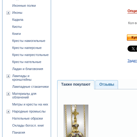
Иконные полки
Опци
Иконы
Кадила
Кол-в
Киоты
Книги
Ку
Кресты намогильные
Кресты наперсные
Кресты напрестольные
Задат
Кресты нательные
Ладан и благовония
Лампады и
кронштейны
Также покупают
Отзывы
Лампадные стаканчики
Материалы для
облачений
Митры и кресты на них
Народные промыслы
Нательные образки
Оклады богосл. книг
Панагия