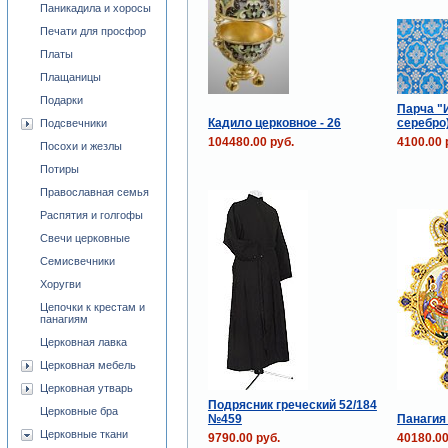
Паникадила и хоросы
Печати для просфор
Платы
Плащаницы
Подарки
Парча "
Кадило церковное - 26
серебро
Подсвечники
104480.00 руб.
4100.00 
Посохи и жезлы
Потиры
Православная семья
Распятия и голгофы
Свечи церковные
Семисвечники
Хоругви
Цепочки к крестам и
панагиям
Церковная лавка
Церковная мебель
Церковная утварь
Подрясник греческий 52/184
Церковные бра
№459
Панагия 
Церковные ткани
9790.00 руб.
40180.00