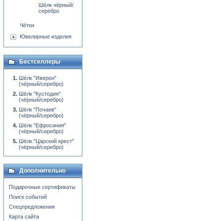
Шёлк чёрный/
серебро
Чётки
Ювелирные изделия
Бестселлеры
Шёлк "Иверон"
(чёрный/серебро)
Шёлк "Кустодия"
(чёрный/серебро)
Шёлк "Почаев"
(чёрный/серебро)
Шёлк "Ефросиния"
(чёрный/серебро)
Шёлк "Царский крест"
(чёрный/серебро)
Дополнительно
Подарочные сертификаты
Поиск событий
Спецпредложения
Карта сайта