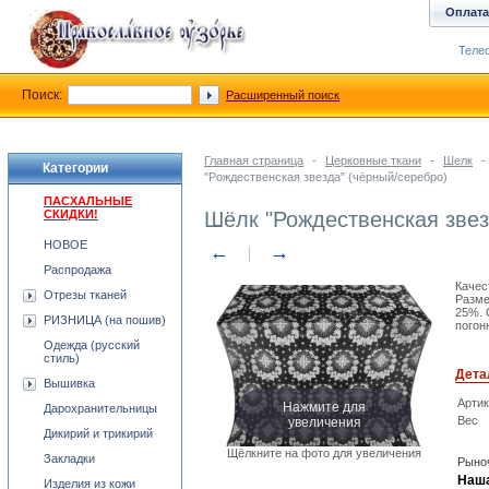
Оплата
Телеф
Поиск:
Расширенный поиск
Главная страница
-
Церковные ткани
-
Шелк
-
Категории
"Рождественская звезда" (чёрный/серебро)
ПАСХАЛЬНЫЕ
СКИДКИ!
Шёлк "Рождественская звез
НОВОЕ
←
→
Распродажа
Качес
Отрезы тканей
Разме
25%. 
РИЗНИЦА (на пошив)
погон
Одежда (русский
стиль)
Дета
Вышивка
Нажмите для
Арти
Дарохранительницы
увеличения
Вес
Дикирий и трикирий
Щёлкните на фото для увеличения
Закладки
Рыноч
Наша
Изделия из кожи