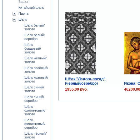
Бархат
Китайский шелк
Парча
Шелк
Шёлк белый/
золото
Шёлк белый/
серебро
Шёлк
бордовый/
золото
Шёлк жёлтый/
золото
Шёлк зелёный/
золото
Шёлк красный/
Шёлк "Ладога-посад"
золото
(чёрный/серебро)
Икона: С
Шёлк синий/
1955.00 руб.
46200.00
золото
Шёлк синий/
серебро
Шёлк
фиолетовый/
золото
Шёлк
фиолетовый/
серебро
Шёлк чёрный/
золото