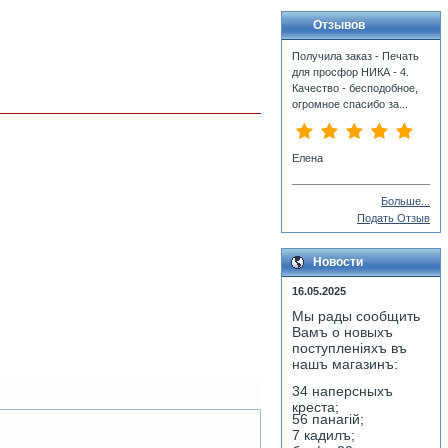
Отзывов
Получила заказ - Печать
для просфор НИКА - 4.
Качество - бесподобное,
огромное спасибо за...
Елена
Больше...
Подать Отзыв
Новости
16.05.2025
Мы рады сообщить
Вамъ о новыхъ
поступленiяхъ въ
нашъ магазинъ:
34 наперсныхъ
креста;
56 панагiй;
7 кадилъ;