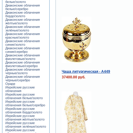
белые/золото
Диаконские облачения
белые/серебро
Диаконские облачения
бордо/золото
Диаконские облачения
жёлтые/золото
Диаконские облачения
зелёные/золото
Диаконские облачения
красные/золото
Диаконские облачения
синие/золото
Диаконские облачения
синие/серебро
Диаконские облачения
фиолетовые/золото
Диаконские облачения
фиолетовые/серебро
Диаконские облачения
Чаша литургическая - A449
чёрные/золото
Диаконские облачения
37400.00 руб.
чёрные/серебро
Орари
Иерейские русские
облачения
Иерейские русские
облачения белые/золото
Иерейские русские
облачения белые/серебро
Иерейские русские
облачения бордо/золото
Иерейские русские
облачения жёлтые/золото
Иерейские русские
облачения зелёные/золото
Иерейские русские