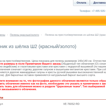
Оплата
Доставка
Телефон: +7-495-505-
лены
-
Пелены красные/золото
-
Пелена на престол/жертвенник из шёлка Ш2 (крас
ник из шёлка Ш2 (красный/золото)
а на престол/жертвенник. Цена показана для пелены размером 140х140 см. Отечеств
те размеры в поле Примечание Вашего заказа.
Обыденный тип облачения (О) означ
но индийским) и глазетовыми крестами или крестами с недорогой вышивкой (по наше
блачения означает отделку дорогим галуном и вышитыми метанитом крестами. При со
няются дорогие жаккардовые галуны и кресты ручной вышивки высококачественной ка
оза). Для бархатных вставок применяется натуральный бархат высшего сорта.
ите внимание на то, что фотографии данного облачения являются только обра
ить облачение именно как на фото, необходимо это указать в примечании к зака
ть ткань для облачения можно в разделе "Церковные ткани". Тип выбираемой 
 заказываемого облачения.
ли
кул
VE-760S2-RD