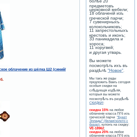
болѣе 20
предметовъ
церковной мебели;
18 облаченiй изъ
греческой парчи;
7 сувенирныхъ
колокольчиковъ;
11 запрестольныхъ
крестовъ и иконъ;
33 паникадила и
хороса;
11 хоругвей;
и другая утварь.
Вы можете
посмотрѣть ихъ въ
кое облачение из шёлка Ш2 (синий/
раздѣлѣ
"Новое"
.
Мы такъ же рады
б.
предложить Вамъ сегодня
особыя скидки на
ѣ
ѣ
сл
дующiя изд
лiя,
которыя вы можете
ѣ
ѣ
ѣ
посмотр
ть въ разд
л
СКИДКИ!
:
скидка 15%
на любое
облаченiе класса ПГ6 изъ
греческой парчи
"Букет
Эллады" (белая/золото с
бордо)
, купонъ на скидку:
VE-18962
;
скидка 25%
на любое
облаченiе класса ПГ6 изъ