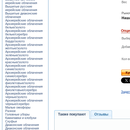
Вес
иерейские облачения
Вышитые русские
иерейские облачения
Рыноч
Вышитые диаконские
облачения
Наша
Архиерейские облачения
Архиерейские облачения
белые/золото
Опци
Архиерейские облачения
белые/серебро
Архиерейские облачения
Выбер
бордо/золото
Архиерейские облачения
Добав
жёлтые/золото
Архиерейские облачения
зелёные/золото
Архиерейские облачения
Кол-в
красные/золото
Архиерейские облачения
синие/золото
Архиерейские облачения
Ку
синие/серебро
Архиерейские облачения
фиолетовые/золото
Архиерейские облачения
фиолетовые/серебро
Задат
Архиерейские облачения
чёрные/золото
Архиерейские облачения
чёрные/серебро
Малые омофоры
Разное
Также покупают
Отзывы
Головные уборы
Камилавки и клобуки
Скуфьи
Диаконские облачения
Диаконские облачения