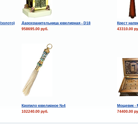
/золото)
Дарохранительница ювелирная - D18
Крест напр
958695.00 руб.
43310.00 ру
Кропило ювелирное №4
Мощевик - 
102240.00 руб.
74400.00 ру