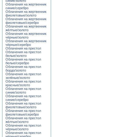
синие/золото
Облачения на жертвенник
синие/серебро
Облачения на жертвенник
фиолетовые/золото
Облачения на жертвенник
фиолетовые/серебро
Облачения на жертвенник
жёлтые/золото
Облачения на жертвенник
чёрные/золото
Облачения на жертвенник
чёрные/серебро
Облачения на престол
Облачения на престол
белые/золото
Облачения на престол
белые/серебро
Облачения на престол
бордо/золото
Облачения на престол
зелёные/золото
Облачения на престол
красные/золото
Облачения на престол
синие/золото
Облачения на престол
синие/серебро
Облачения на престол
фиолетовые/золото
Облачения на престол
фиолетовые/серебро
Облачения на престол
жёлтые/золото
Облачения на престол
чёрные/золото
Облачения на престол
чёрные/серебро