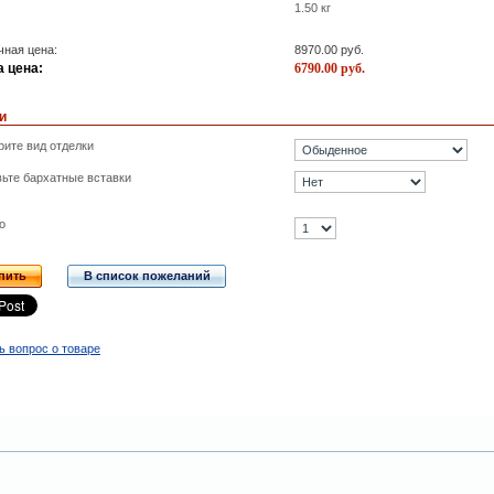
1.50
кг
ная цена:
8970.00
руб.
 цена:
6790.00
руб.
и
ите вид отделки
ьте бархатные вставки
о
пить
В список пожеланий
ь вопрос о товаре