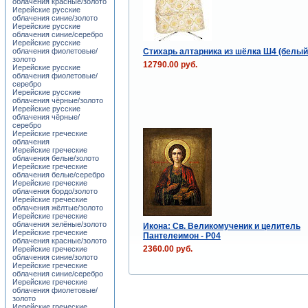
облачения красные/золото
Иерейские русские
облачения синие/золото
Иерейские русские
облачения синие/серебро
Иерейские русские
Стихарь алтарника из шёлка Ш4 (белый
облачения фиолетовые/
золото
12790.00 руб.
Иерейские русские
облачения фиолетовые/
серебро
Иерейские русские
облачения чёрные/золото
Иерейские русские
облачения чёрные/
серебро
Иерейские греческие
облачения
Иерейские греческие
облачения белые/золото
Иерейские греческие
облачения белые/серебро
Иерейские греческие
облачения бордо/золото
Иерейские греческие
облачения жёлтые/золото
Иерейские греческие
облачения зелёные/золото
Икона: Св. Великомученик и целитель
Иерейские греческие
Пантелеимон - P04
облачения красные/золото
2360.00 руб.
Иерейские греческие
облачения синие/золото
Иерейские греческие
облачения синие/серебро
Иерейские греческие
облачения фиолетовые/
золото
Иерейские греческие