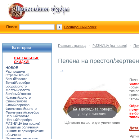
Поиск:
Расширенный поиск
Главная страница
-
РИЗНИЦА (на пошив)
-
Пе
Категории
ПАСХАЛЬНЫЕ
Пелена на престол/жертвен
СКИДКИ!
НОВОЕ
→
Распродажа
Отрезы тканей
Белый/золото
Пелен
Белый/серебро
укажи
Бордо/золото
(обыч
Жёлтый/золото
тип о
Зелёный/золото
приме
Красный/золото
(виск
Синий/золото
Синий/серебро
Обрат
Проведите поверх
Фиолетовый/золото
получ
Фиолетовый/серебро
для увеличения
выбра
Чёрный/золото
типом
Чёрный/серебро
Щёлкните на фото для увеличения
РИЗНИЦА (на пошив)
Вышитые облачения
Дета
Вышитые архиерейские
облачения
Арти
Вышитые греческие