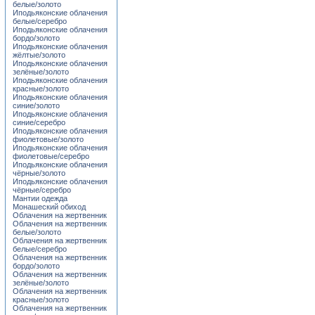
белые/золото
Иподьяконские облачения
белые/серебро
Иподьяконские облачения
бордо/золото
Иподьяконские облачения
жёлтые/золото
Иподьяконские облачения
зелёные/золото
Иподьяконские облачения
красные/золото
Иподьяконские облачения
синие/золото
Иподьяконские облачения
синие/серебро
Иподьяконские облачения
фиолетовые/золото
Иподьяконские облачения
фиолетовые/серебро
Иподьяконские облачения
чёрные/золото
Иподьяконские облачения
чёрные/серебро
Мантии одежда
Монашеский обиход
Облачения на жертвенник
Облачения на жертвенник
белые/золото
Облачения на жертвенник
белые/серебро
Облачения на жертвенник
бордо/золото
Облачения на жертвенник
зелёные/золото
Облачения на жертвенник
красные/золото
Облачения на жертвенник