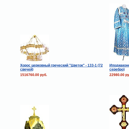
Хорос церковный греческий "Цветок" - 133-1 (72
Иподиаконс
свечей)
серебро)
1516760.00 руб.
22980.00 ру