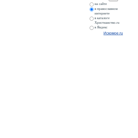
на сайте
в православном
интернете
в каталоге
Христианство.ru
в Яндекс
Искомое.ru