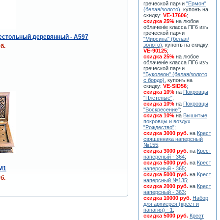
греческой парчи
"Ермон"
(белая/золото)
, купонъ на
скидку:
VE-17606
;
скидка 25%
на любое
облаченiе класса ПГ6 изъ
греческой парчи
естольный деревянный - А597
"Мирсина" (белая/
золото)
, купонъ на скидку:
б.
VE-90125
;
скидка 25%
на любое
облаченiе класса ПГ6 изъ
греческой парчи
"Буколеон" (белая/золото
с бордо)
, купонъ на
скидку:
VE-SID56
;
скидка 10%
на
Покровцы
"Плетеные"
;
скидка 10%
на
Покровцы
"Воскресение"
;
скидка 10%
на
Вышитые
покровцы и воздух
"Рождество"
;
скидка 3000 руб.
на
Крест
священника наперсный
№155
;
скидка 3000 руб.
на
Крест
наперсный - 364
;
скидка 5000 руб.
на
Крест
M1
наперсный - 365
;
скидка 5000 руб.
на
Крест
б.
наперсный №135
;
скидка 2000 руб.
на
Крест
наперсный - 363
;
скидка 10000 руб.
Набор
для архиерея (крест и
панагия) - 1
;
скидка 5000 руб.
Крест