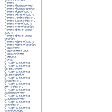
Пелены
Пелены белые/золото
Пелены белые/серебро
Пелены бордо/золото
Пелены жёлтые/золото
Пелены зелёные/золото
Пелены красные/золото
Пелены синие/золото
Пелены синие/серебро
Пелены фиолетовые/
золото
Пелены фиолетовые/
серебро
Пелены чёрные/золото
Пелены чёрные/серебро
Подризники
Подрясники и рясы
Подсаккосники
Покровцы
Пояса
Стихари алтарников
Стихари алтарников
белые/золото
Стихари алтарников
белые/серебро
Стихари алтарников
бордо/золото
Стихари алтарников
жёлтые/золото
Стихари алтарников
зелёные/золото
Стихари алтарников
красные/золото
Стихари алтарников
синие/золото
Стихари алтарников
синие/серебро