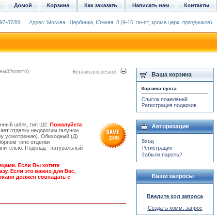
Домой
Корзина
Как заказать
Написать нам
Контакты
97-87/88
Адрес: Москва, Щербинка, Южная, 8 (9-16, пн-пт, кроме церк. праздников)
ный/золото)
Версия для печати
Ваша корзина
Корзина пуста
Список пожеланий
Регистрация подарков
енный шёлк, тип Ш2.
Пожалуйста
Авторизация
ает отделку недорогим галуном
му усмотрению). Обиходный (Д)
24
%
Вход
борном типе отделки
нителью. Подклад - натуральный
Регистрация
Забыли пароль?
зцами. Если Вы хотите
зу. Если это важно для Вас,
Ваши запросы
ткани должен совпадать с
Введите код запроса
Создать комм. запрос