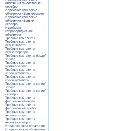
облачения фиолетовые/
серебро
Иерейские греческие
облачения чёрные/золото
Иерейские греческие
облачения чёрные/
серебро
Иерейские
старообрядческие
облачения
Требные комплекты
Требные комплекты
белые/золото
Требные комплекты
белые/серебро
Требные комплекты бордо/
золото
Требные комплекты
жёлтые/золото
Требные комплекты
зелёные/золото
Требные комплекты
красные/золото
Требные комплекты синие/
золото
Требные комплекты синие/
серебро
Требные комплекты
фиолетовые/золото
Требные комплекты
фиолетовые/серебро
Требные комплекты
чёрные/золото
Требные комплекты
чёрные/серебро
Иподьяконские облачения
Иподьяконские облачения