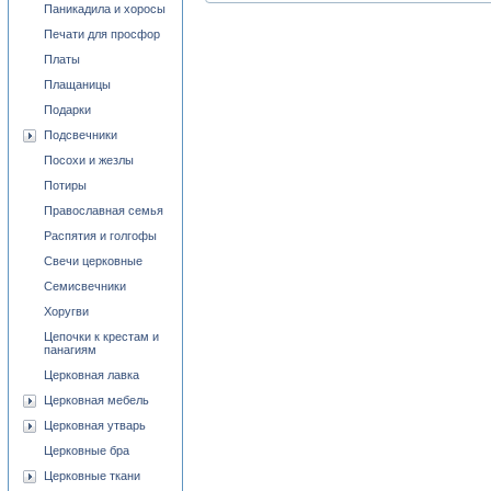
Паникадила и хоросы
Печати для просфор
Платы
Плащаницы
Подарки
Подсвечники
Посохи и жезлы
Потиры
Православная семья
Распятия и голгофы
Свечи церковные
Семисвечники
Хоругви
Цепочки к крестам и
панагиям
Церковная лавка
Церковная мебель
Церковная утварь
Церковные бра
Церковные ткани