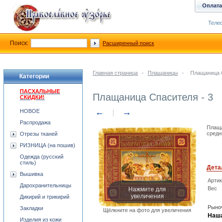
Оплата
Телеф
Поиск:
Расширенный поиск
Главная страница
-
Плащаницы
-
Плащаница С
Категории
ПАСХАЛЬНЫЕ
Плащаница Спасителя - 3
СКИДКИ!
←
→
НОВОЕ
Распродажа
Плаща
средн
Отрезы тканей
РИЗНИЦА (на пошив)
Одежда (русский
стиль)
Дета
Вышивка
Арти
Дарохранительницы
Нажмите для
Вес
увеличения
Дикирий и трикирий
Рыноч
Закладки
Щёлкните на фото для увеличения
Наша
Изделия из кожи