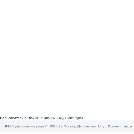
Пользователи онлайн:
93 анонимный(х) клиент(ов)
ЦРМ "Православное узорье". 108851 г. Москва, Щербинский ГО, ул. Южная, 8. часы р