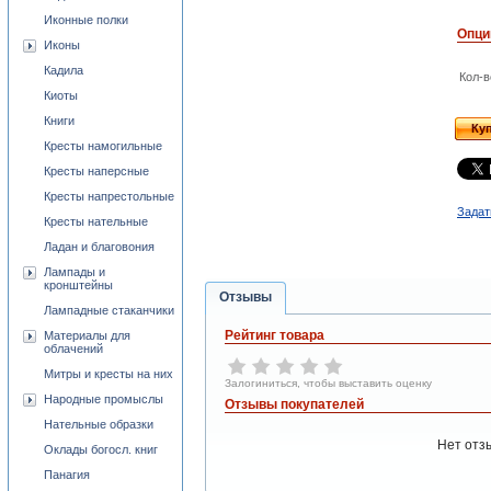
Иконные полки
Опци
Иконы
Кадила
Кол-в
Киоты
Книги
Ку
Кресты намогильные
Кресты наперсные
Кресты напрестольные
Задат
Кресты нательные
Ладан и благовония
Лампады и
кронштейны
Отзывы
Лампадные стаканчики
Рейтинг товара
Материалы для
облачений
Митры и кресты на них
Залогиниться, чтобы выставить оценку
Народные промыслы
Отзывы покупателей
Нательные образки
Нет отз
Оклады богосл. книг
Панагия