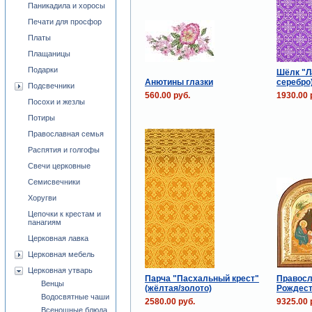
Паникадила и хоросы
Печати для просфор
Платы
Плащаницы
Подарки
Шёлк "Л
Анютины глазки
серебро
Подсвечники
560.00 руб.
1930.00 
Посохи и жезлы
Потиры
Православная семья
Распятия и голгофы
Свечи церковные
Семисвечники
Хоругви
Цепочки к крестам и
панагиям
Церковная лавка
Церковная мебель
Церковная утварь
Парча "Пасхальный крест"
Правосл
Венцы
(жёлтая/золото)
Рождест
Водосвятные чаши
2580.00 руб.
9325.00 
Всенощные блюда