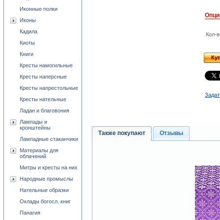
Иконные полки
Опци
Иконы
Кадила
Кол-в
Киоты
Книги
Ку
Кресты намогильные
Кресты наперсные
Кресты напрестольные
Задат
Кресты нательные
Ладан и благовония
Лампады и
кронштейны
Также покупают
Отзывы
Лампадные стаканчики
Материалы для
облачений
Митры и кресты на них
Народные промыслы
Нательные образки
Оклады богосл. книг
Панагия