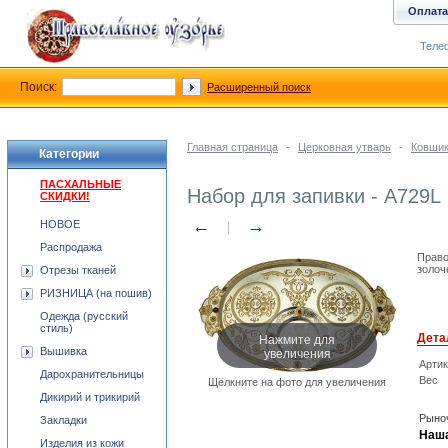
Оплата
Телеф
Поиск:
Расширенный поиск
Главная страница
-
Церковная утварь
-
Ковши
Категории
ПАСХАЛЬНЫЕ
Набор для запивки - A729L
СКИДКИ!
←
→
НОВОЕ
Распродажа
Право
золоч
Отрезы тканей
РИЗНИЦА (на пошив)
Одежда (русский
стиль)
Нажмите для
Дета
увеличения
Вышивка
Арти
Дарохранительницы
Вес
Щёлкните на фото для увеличения
Дикирий и трикирий
Рыноч
Закладки
Наша
Изделия из кожи