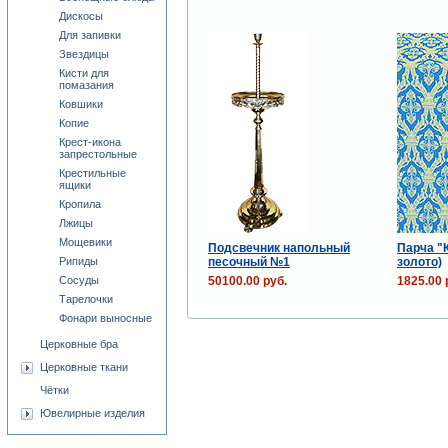
Дискосы
Для запивки
Звездицы
Кисти для
помазания
Ковшики
Копие
Крест-икона
запрестольные
Крестильные
ящики
Кропила
Лжицы
Мощевики
Подсвечник напольный
Парча "К
песочный №1
золото)
Рипиды
50100.00 руб.
1825.00 
Сосуды
Тарелочки
Фонари выносные
Церковные бра
Церковные ткани
Чётки
Ювелирные изделия