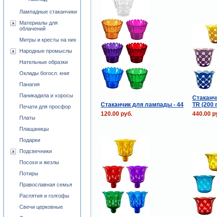
Лампадные стаканчики
Материалы для
облачений
Митры и кресты на них
Народные промыслы
Нательные образки
Оклады богосл. книг
Панагия
Паникадила и хоросы
Стаканч
Стаканчик для лампады - 44
TR (200 
Печати для просфор
120.00 руб.
440.00 р
Платы
Плащаницы
Подарки
Подсвечники
Посохи и жезлы
Потиры
Православная семья
Распятия и голгофы
Свечи церковные