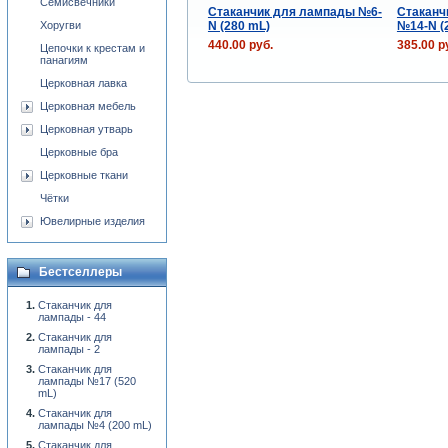
Семисвечники
Стаканчик для лампады №6-
Стаканч
N (280 mL)
№14-N (
Хоругви
440.00 руб.
385.00 р
Цепочки к крестам и
панагиям
Церковная лавка
Церковная мебель
Церковная утварь
Церковные бра
Церковные ткани
Чётки
Ювелирные изделия
Бестселлеры
Стаканчик для
лампады - 44
Стаканчик для
лампады - 2
Стаканчик для
лампады №17 (520
mL)
Стаканчик для
лампады №4 (200 mL)
Стаканчик для