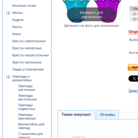
Иконные полки
Ко
Нажмите для
Иконы
10-
увеличения
20+
Кадила
Щёлкните на фото для увеличения
Киоты
Опци
Книги
Выбе
Кресты намогильные
Кресты наперсные
Кол-в
Кресты напрестольные
Кресты нательные
Ку
Ладан и благовония
Лампады и
кронштейны
Лампады
настенные
Задат
Лампады
настольные
Лампады
подвесные
Также покупают
Отзывы
Лампады
ювелирные
Кронштейны для
лампад
Стаканчики для
лампад