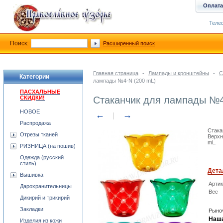
Оплата
Телеф
Поиск:
Расширенный поиск
Главная страница
-
Лампады и кронштейны
-
С
Категории
лампады №4-N (200 mL)
ПАСХАЛЬНЫЕ
СКИДКИ!
Стаканчик для лампады №4
НОВОЕ
←
→
Распродажа
Стака
Отрезы тканей
Верхн
mL.
РИЗНИЦА (на пошив)
Одежда (русский
стиль)
Дета
Вышивка
Арти
Дарохранительницы
Вес
Дикирий и трикирий
Закладки
Рыноч
Наша
Изделия из кожи