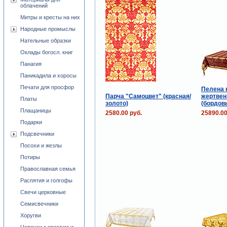
облачений
Митры и кресты на них
Народные промыслы
Нательные образки
Оклады богосл. книг
Панагия
Паникадила и хоросы
Печати для просфор
Пелена 
Парча "Самоцвет" (красная/
жертвен
Платы
золото)
(бордов
Плащаницы
2580.00 руб.
25890.00
Подарки
Подсвечники
Посохи и жезлы
Потиры
Православная семья
Распятия и голгофы
Свечи церковные
Семисвечники
Хоругви