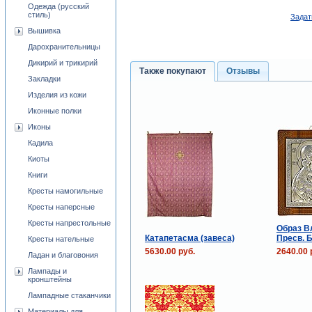
Одежда (русский
стиль)
Задат
Вышивка
Дарохранительницы
Дикирий и трикирий
Также покупают
Отзывы
Закладки
Изделия из кожи
Иконные полки
Иконы
Кадила
Киоты
Книги
Кресты намогильные
Кресты наперсные
Кресты напрестольные
Образ В
Катапетасма (завеса)
Пресв. 
Кресты нательные
5630.00 руб.
2640.00 
Ладан и благовония
Лампады и
кронштейны
Лампадные стаканчики
Материалы для