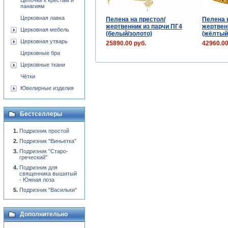
Цепочки к крестам и
панагиям
Церковная лавка
Пелена на престол/
Пелена 
жертвенник из парчи ПГ4
жертвен
Церковная мебель
(белый/золото)
(жёлтый
Церковная утварь
25890.00 руб.
42960.00
Церковные бра
Церковные ткани
Чётки
Ювелирные изделия
Бестселлеры
Подризник простой
Подризник "Виньетка"
Подризник "Старо-
греческий"
Подризник для
священника вышитый
- Южная лоза
Подризник "Васильки"
Дополнительно