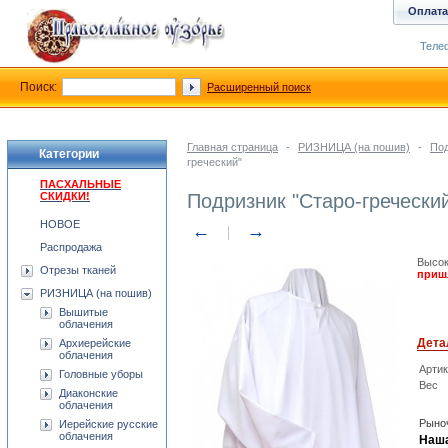
Оплата
Телеф
Поиск:
Расширенный поиск
Главная страница
-
РИЗНИЦА (на пошив)
-
Под
Категории
греческий"
ПАСХАЛЬНЫЕ
СКИДКИ!
Подризник "Старо-гречески
НОВОЕ
←
→
Распродажа
Высок
Отрезы тканей
приш
РИЗНИЦА (на пошив)
Вышитые
облачения
Дета
Архиерейские
облачения
Арти
Головные уборы
Вес
Диаконские
облачения
Рыноч
Иерейские русские
облачения
Наша