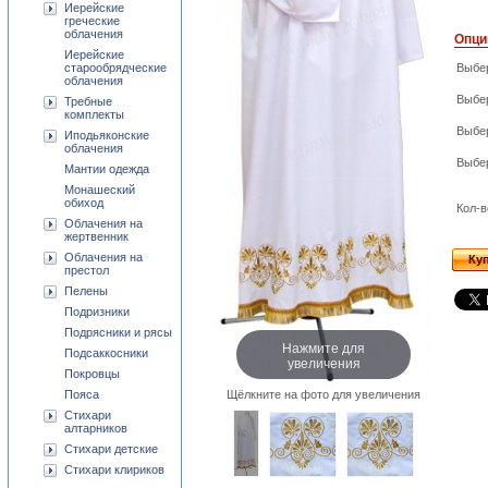
Иерейские
греческие
облачения
Опци
Иерейские
старообрядческие
Выбе
облачения
Выбер
Требные
комплекты
Выбе
Иподьяконские
облачения
Выбер
Мантии одежда
Монашеский
обиход
Кол-в
Облачения на
жертвенник
Облачения на
Ку
престол
Пелены
Подризники
Подрясники и рясы
Нажмите для
Подсаккосники
увеличения
Покровцы
Щёлкните на фото для увеличения
Пояса
Стихари
алтарников
Стихари детские
Стихари клириков