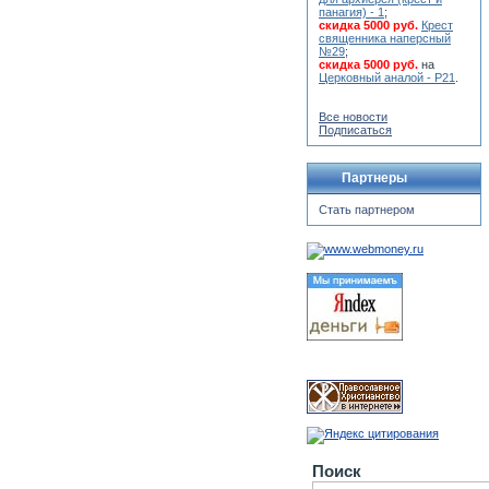
панагия) - 1
;
скидка 5000 руб.
Крест
священника наперсный
№29
;
скидка 5000 руб.
на
Церковный аналой - Р21
.
Все новости
Подписаться
Партнеры
Стать партнером
Поиск