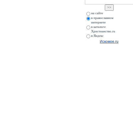
на сайте
в православном
интернете
в каталоге
Христианство.ru
в Яндекс
Искомое.ru