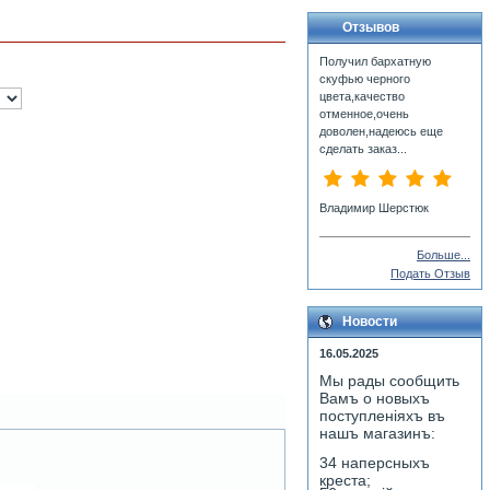
Отзывов
Получил бархатную
скуфью черного
цвета,качество
отменное,очень
доволен,надеюсь еще
сделать заказ...
Владимир Шерстюк
Больше...
Подать Отзыв
Новости
16.05.2025
Мы рады сообщить
Вамъ о новыхъ
поступленiяхъ въ
нашъ магазинъ:
34 наперсныхъ
креста;