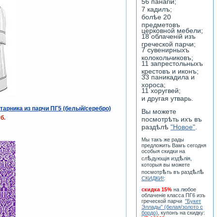
56 панагiй;
7 кадилъ;
болѣе 20
предметовъ
церковной мебели;
18 облаченiй изъ
греческой парчи;
7 сувенирныхъ
колокольчиковъ;
11 запрестольныхъ
крестовъ и иконъ;
33 паникадила и
хороса;
11 хоругвей;
и другая утварь.
тарника из парчи ПГ5 (белый/серебро)
Вы можете
б.
посмотрѣть ихъ въ
раздѣлѣ
"Новое"
.
Мы такъ же рады
предложить Вамъ сегодня
особыя скидки на
ѣ
ѣ
сл
дующiя изд
лiя,
которыя вы можете
ѣ
ѣ
ѣ
посмотр
ть въ разд
л
СКИДКИ!
:
скидка 15%
на любое
облаченiе класса ПГ6 изъ
греческой парчи
"Букет
Эллады" (белая/золото с
бордо)
, купонъ на скидку: