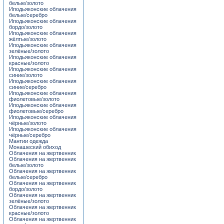
белые/золото
Иподьяконские облачения
белые/серебро
Иподьяконские облачения
бордо/золото
Иподьяконские облачения
жёлтые/золото
Иподьяконские облачения
зелёные/золото
Иподьяконские облачения
красные/золото
Иподьяконские облачения
синие/золото
Иподьяконские облачения
синие/серебро
Иподьяконские облачения
фиолетовые/золото
Иподьяконские облачения
фиолетовые/серебро
Иподьяконские облачения
чёрные/золото
Иподьяконские облачения
чёрные/серебро
Мантии одежда
Монашеский обиход
Облачения на жертвенник
Облачения на жертвенник
белые/золото
Облачения на жертвенник
белые/серебро
Облачения на жертвенник
бордо/золото
Облачения на жертвенник
зелёные/золото
Облачения на жертвенник
красные/золото
Облачения на жертвенник