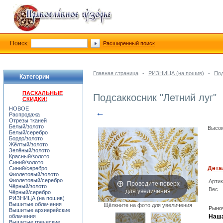
Поиск:
Расширенный поиск
Главная страница
-
РИЗНИЦА (на пошив)
-
Под
Категории
ПАСХАЛЬНЫЕ
Подсаккосник "Летний луг"
СКИДКИ!
НОВОЕ
←
Распродажа
Отрезы тканей
Белый/золото
Высок
Белый/серебро
Бордо/золото
Жёлтый/золото
Зелёный/золото
Красный/золото
Синий/золото
Дета
Синий/серебро
Фиолетовый/золото
Фиолетовый/серебро
Арти
Проведите поверх
Чёрный/золото
для увеличения
Вес
Чёрный/серебро
РИЗНИЦА (на пошив)
Вышитые облачения
Щёлкните на фото для увеличения
Рыноч
Вышитые архиерейские
облачения
Наша
Вышитые греческие