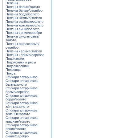
Пелены
Пелены белые/золото
Пелены белые/серебро
Пелены бордо/золото
Пелены жёлтые/золото
Пелены зелёные/золото
Пелены красные/золото
Пелены синие/золото
Пелены синие/серебро
Пелены фиолетовые/
золото
Пелены фиолетовые/
серебро
Пелены чёрные/золото
Пелены чёрные/серебро
Подризники
Подрясники и рясы
Подсаккосники
Покровцы
Пояса
Стихари алтарников
Стихари алтарников
белые/золото
Стихари алтарников
белые/серебро
Стихари алтарников
бордо/золото
Стихари алтарников
жёлтые/золото
Стихари алтарников
зелёные/золото
Стихари алтарников
красные/золото
Стихари алтарников
синие/золото
Стихари алтарников
синие/серебро