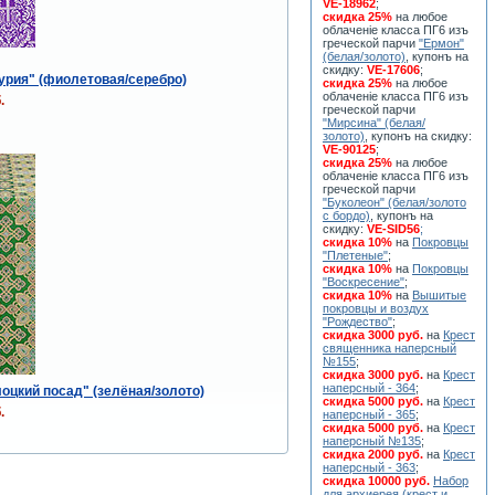
VE-18962
;
скидка 25%
на любое
облаченiе класса ПГ6 изъ
греческой парчи
"Ермон"
(белая/золото)
, купонъ на
скидку:
VE-17606
;
урия" (фиолетовая/серебро)
скидка 25%
на любое
облаченiе класса ПГ6 изъ
.
греческой парчи
"Мирсина" (белая/
золото)
, купонъ на скидку:
VE-90125
;
скидка 25%
на любое
облаченiе класса ПГ6 изъ
греческой парчи
"Буколеон" (белая/золото
с бордо)
, купонъ на
скидку:
VE-SID56
;
скидка 10%
на
Покровцы
"Плетеные"
;
скидка 10%
на
Покровцы
"Воскресение"
;
скидка 10%
на
Вышитые
покровцы и воздух
"Рождество"
;
скидка 3000 руб.
на
Крест
священника наперсный
№155
;
скидка 3000 руб.
на
Крест
наперсный - 364
;
оцкий посад" (зелёная/золото)
скидка 5000 руб.
на
Крест
.
наперсный - 365
;
скидка 5000 руб.
на
Крест
наперсный №135
;
скидка 2000 руб.
на
Крест
наперсный - 363
;
скидка 10000 руб.
Набор
для архиерея (крест и