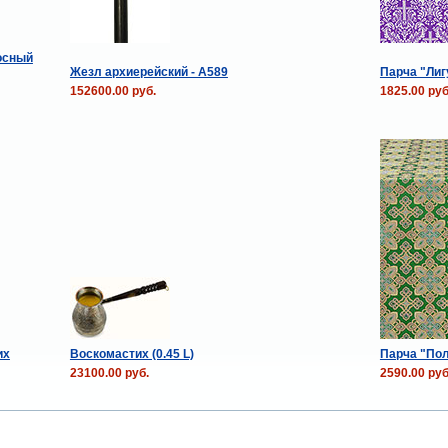
осный
Жезл архиерейский - А589
Парча "Лиг
152600.00 руб.
1825.00 руб
их
Воскомастих (0.45 L)
Парча "Пол
23100.00 руб.
2590.00 руб