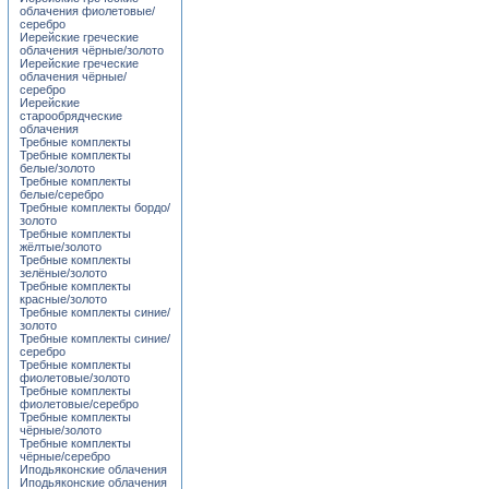
облачения фиолетовые/
серебро
Иерейские греческие
облачения чёрные/золото
Иерейские греческие
облачения чёрные/
серебро
Иерейские
старообрядческие
облачения
Требные комплекты
Требные комплекты
белые/золото
Требные комплекты
белые/серебро
Требные комплекты бордо/
золото
Требные комплекты
жёлтые/золото
Требные комплекты
зелёные/золото
Требные комплекты
красные/золото
Требные комплекты синие/
золото
Требные комплекты синие/
серебро
Требные комплекты
фиолетовые/золото
Требные комплекты
фиолетовые/серебро
Требные комплекты
чёрные/золото
Требные комплекты
чёрные/серебро
Иподьяконские облачения
Иподьяконские облачения