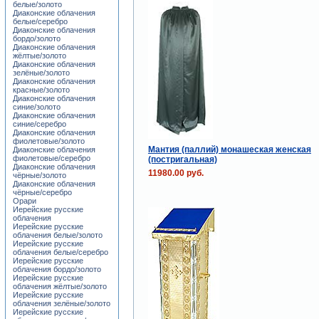
белые/золото
Диаконские облачения
белые/серебро
Диаконские облачения
бордо/золото
Диаконские облачения
жёлтые/золото
Диаконские облачения
зелёные/золото
Диаконские облачения
красные/золото
Диаконские облачения
синие/золото
Диаконские облачения
синие/серебро
Диаконские облачения
фиолетовые/золото
Мантия (паллий) монашеская женская
Диаконские облачения
фиолетовые/серебро
(постригальная)
Диаконские облачения
11980.00 руб.
чёрные/золото
Диаконские облачения
чёрные/серебро
Орари
Иерейские русские
облачения
Иерейские русские
облачения белые/золото
Иерейские русские
облачения белые/серебро
Иерейские русские
облачения бордо/золото
Иерейские русские
облачения жёлтые/золото
Иерейские русские
облачения зелёные/золото
Иерейские русские