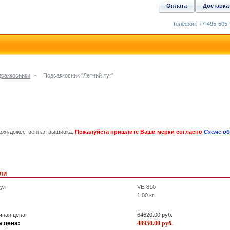
Оплата
Доставка
Телефон: +7-495-505-
саккосники
-
Подсаккосник "Летний луг"
охудожественная вышивка.
Пожалуйста пришлите Ваши мерки согласно
Схеме об
ли
кул
VE-810
1.00
кг
ная цена:
64620.00
руб.
 цена:
48950.00
руб.