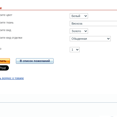
и
рите цвет
ите ткань
рите вид
ите вид отделки
о
пить
В список пожеланий
ь вопрос о товаре