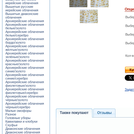
иерейские облачения
Вышитые русские
Опци
иерейские облачения
Вышитые диаконские
Выбе
облачения
Архиерейские облачения
Архиерейские облачения
Выбер
белые/золото
Архиерейские облачения
Выбе
белые/серебро
Архиерейские облачения
бордо/золото
Выбер
Архиерейские облачения
жёлтые/золото
Архиерейские облачения
Кол-в
зелёные/золото
Архиерейские облачения
красные/золото
Архиерейские облачения
Ку
синие/золото
Архиерейские облачения
синие/серебро
Архиерейские облачения
фиолетовые/золото
Архиерейские облачения
Задат
фиолетовые/серебро
Архиерейские облачения
чёрные/золото
Архиерейские облачения
чёрные/серебро
Малые омофоры
Также покупают
Отзывы
Разное
Головные уборы
Камилавки и клобуки
Скуфьи
Диаконские облачения
Диаконские облачения