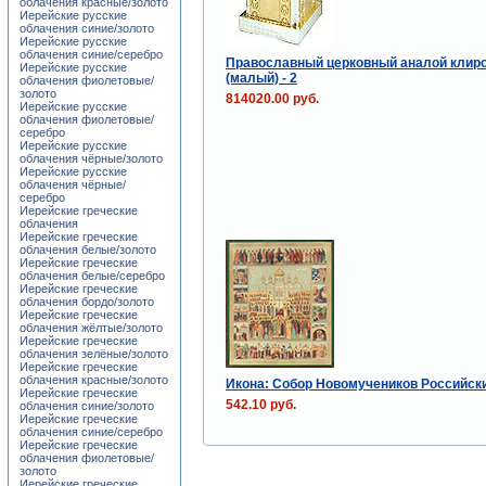
облачения красные/золото
Иерейские русские
облачения синие/золото
Иерейские русские
облачения синие/серебро
Православный церковный аналой клир
Иерейские русские
(малый) - 2
облачения фиолетовые/
золото
814020.00 руб.
Иерейские русские
облачения фиолетовые/
серебро
Иерейские русские
облачения чёрные/золото
Иерейские русские
облачения чёрные/
серебро
Иерейские греческие
облачения
Иерейские греческие
облачения белые/золото
Иерейские греческие
облачения белые/серебро
Иерейские греческие
облачения бордо/золото
Иерейские греческие
облачения жёлтые/золото
Иерейские греческие
облачения зелёные/золото
Иерейские греческие
облачения красные/золото
Икона: Собор Новомучеников Российск
Иерейские греческие
542.10 руб.
облачения синие/золото
Иерейские греческие
облачения синие/серебро
Иерейские греческие
облачения фиолетовые/
золото
Иерейские греческие