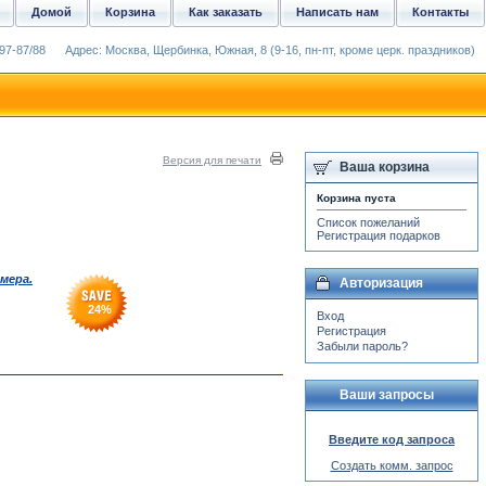
Домой
Корзина
Как заказать
Написать нам
Контакты
97-87/88
Адрес: Москва, Щербинка, Южная, 8 (9-16, пн-пт, кроме церк. праздников)
Версия для печати
Ваша корзина
Корзина пуста
Список пожеланий
Регистрация подарков
мера.
Авторизация
24
%
Вход
Регистрация
Забыли пароль?
Ваши запросы
Введите код запроса
Создать комм. запрос