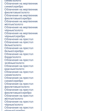
синие/золото
Облачения на жертвенник
синие/серебро
Облачения на жертвенник
фиолетовые/золото
Облачения на жертвенник
фиолетовые/серебро
Облачения на жертвенник
жёлтые/золото
Облачения на жертвенник
чёрные/золото
Облачения на жертвенник
чёрные/серебро
Облачения на престол
Облачения на престол
белые/золото
Облачения на престол
белые/серебро
Облачения на престол
бордо/золото
Облачения на престол
зелёные/золото
Облачения на престол
красные/золото
Облачения на престол
синие/золото
Облачения на престол
синие/серебро
Облачения на престол
фиолетовые/золото
Облачения на престол
фиолетовые/серебро
Облачения на престол
жёлтые/золото
Облачения на престол
чёрные/золото
Облачения на престол
чёрные/серебро