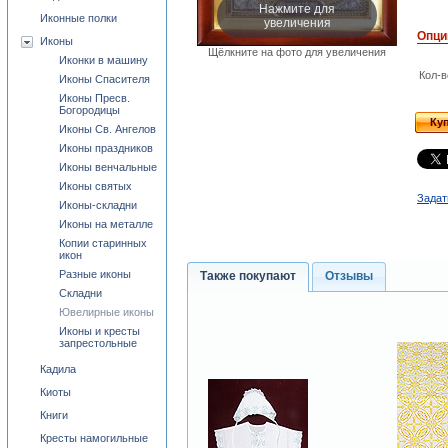
Нажмите для
Иконные полки
увеличения
Опци
Иконы
Щёлкните на фото для увеличения
Иконки в машину
Кол-в
Иконы Спасителя
Иконы Пресв.
Богородицы
Ку
Иконы Св. Ангелов
Иконы праздников
Иконы венчальные
Иконы святых
Задат
Иконы-складни
Иконы на металле
Копии старинных
икон
Разные иконы
Также покупают
Отзывы
Складни
Ювелирные иконы
Иконы и кресты
запрестольные
Кадила
Киоты
Книги
Кресты намогильные