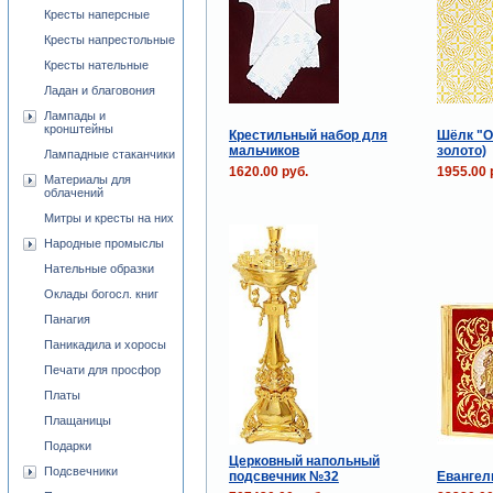
Кресты наперсные
Кресты напрестольные
Кресты нательные
Ладан и благовония
Лампады и
кронштейны
Крестильный набор для
Шёлк "О
мальчиков
золото)
Лампадные стаканчики
1620.00 руб.
1955.00 
Материалы для
облачений
Митры и кресты на них
Народные промыслы
Нательные образки
Оклады богосл. книг
Панагия
Паникадила и хоросы
Печати для просфор
Платы
Плащаницы
Подарки
Церковный напольный
Подсвечники
подсвечник №32
Евангел