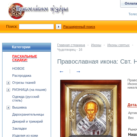
Оплата
Телеф
Поиск:
Расширенный поиск
Главная страница
-
Иконы
-
Иконы святых
-
Категории
Чудотворец - 16
ПАСХАЛЬНЫЕ
СКИДКИ!
Православная икона: Свт. 
НОВОЕ
←
→
Распродажа
Право
Отрезы тканей
Иконо
никел
РИЗНИЦА (на пошив)
Одежда (русский
стиль)
Дета
Вышивка
Арти
Дарохранительницы
Вес
Дикирий и трикирий
Закладки
Рыноч
Наша
Изделия из кожи