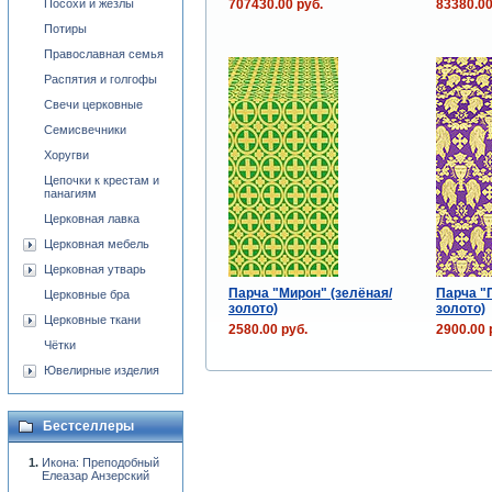
707430.00 руб.
83380.00
Посохи и жезлы
Потиры
Православная семья
Распятия и голгофы
Свечи церковные
Семисвечники
Хоругви
Цепочки к крестам и
панагиям
Церковная лавка
Церковная мебель
Церковная утварь
Парча "Мирон" (зелёная/
Парча "
Церковные бра
золото)
золото)
Церковные ткани
2580.00 руб.
2900.00 
Чётки
Ювелирные изделия
Бестселлеры
Икона: Преподобный
Елеазар Анзерский