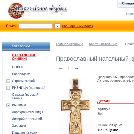
Оплата
Телеф
Поиск:
Расширенный поиск
Главная страница
-
Кресты нательные
-
Право
Категории
ПАСХАЛЬНЫЕ
Православный нательный 
СКИДКИ!
←
→
НОВОЕ
Распродажа
Традиционный православ
Латунь, ручное литьё, 
Отрезы тканей
РИЗНИЦА (на пошив)
Одежда (русский
стиль)
Детали
Вышивка
Артикул
Дарохранительницы
Вес
Дикирий и трикирий
Рыночная цена:
Закладки
Наша цена:
Изделия из кожи