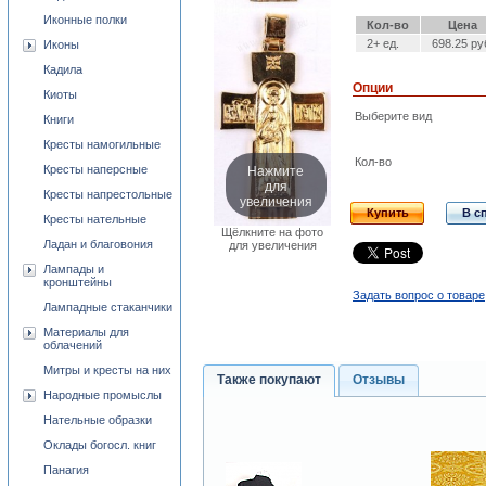
Иконные полки
Кол-во
Цена
2+ ед.
698.25 ру
Иконы
Кадила
Опции
Киоты
Выберите вид
Книги
Кресты намогильные
Кол-во
Нажмите
Кресты наперсные
для
Кресты напрестольные
увеличения
Купить
В с
Кресты нательные
Щёлкните на фото
Ладан и благовония
для увеличения
Лампады и
кронштейны
Задать вопрос о товаре
Лампадные стаканчики
Материалы для
облачений
Митры и кресты на них
Также покупают
Отзывы
Народные промыслы
Нательные образки
Оклады богосл. книг
Панагия