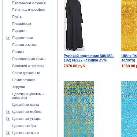
Паникадила и хоросы
Печати для просфор
Платы
Плащаницы
Подарки
Подсвечники
Посохи и жезлы
Потиры
Русский подрясник (48/180-
Шёлк "К
Православная семья
182) №122 - скидка 25%
золото)
7870.00 руб.
1960.00 
Распятия и голгофы
Свечи церковные
Семисвечники
Хоругви
Цепочки к крестам и
панагиям
Церковная лавка
Церковная мебель
Церковная утварь
Церковные бра
Церковные ткани