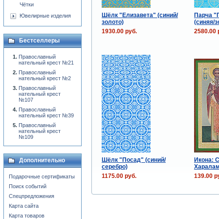
Чётки
Шёлк "Елизавета" (синий/
Парча "
Ювелирные изделия
золото)
(синяя/з
1930.00 руб.
2580.00 
Бестселлеры
Православный
нательный крест №21
Православный
нательный крест №2
Православный
нательный крест
№107
Православный
нательный крест №39
Православный
нательный крест
№109
Шёлк "Посад" (синий/
Икона: 
Дополнительно
серебро)
Харала
1175.00 руб.
139.00 р
Подарочные сертификаты
Поиск событий
Спецпредложения
Карта сайта
Карта товаров