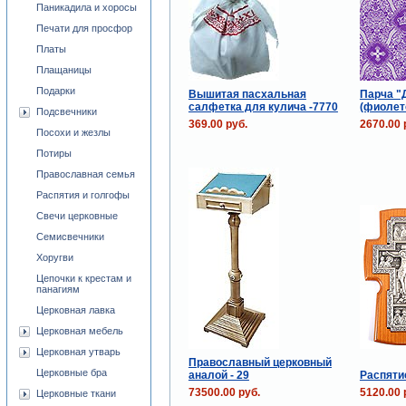
Паникадила и хоросы
Печати для просфор
Платы
Плащаницы
Подарки
Вышитая пасхальная
Парча "
салфетка для кулича -7770
(фиолет
Подсвечники
369.00 руб.
2670.00 
Посохи и жезлы
Потиры
Православная семья
Распятия и голгофы
Свечи церковные
Семисвечники
Хоругви
Цепочки к крестам и
панагиям
Церковная лавка
Церковная мебель
Церковная утварь
Православный церковный
Церковные бра
аналой - 29
Распятие
73500.00 руб.
5120.00 
Церковные ткани