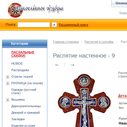
Оплата
Телеф
Поиск:
Расширенный поиск
Главная страница
-
Распятия и голгофы
-
Расп
Категории
ПАСХАЛЬНЫЕ
Распятие настенное - 9
СКИДКИ!
←
→
НОВОЕ
Распродажа
Распя
страз
Отрезы тканей
РИЗНИЦА (на пошив)
Одежда (русский
стиль)
Дета
Вышивка
Арти
Дарохранительницы
Вес
Дикирий и трикирий
Рыноч
Закладки
Наша
Изделия из кожи