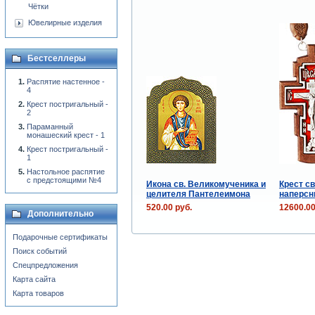
Чётки
Ювелирные изделия
Бестселлеры
Распятие настенное -
4
Крест постригальный -
2
Параманный
монашеский крест - 1
Крест постригальный -
1
Настольное распятие
с предстоящими №4
Икона св. Великомученика и
Крест с
целителя Пантелеимона
наперсн
520.00 руб.
12600.00
Дополнительно
Подарочные сертификаты
Поиск событий
Спецпредложения
Карта сайта
Карта товаров