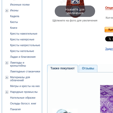
Иконные полки
Опци
Нажмите для
Иконы
увеличения
Кадила
Кол-в
Щёлкните на фото для увеличения
Киоты
Книги
Ку
Кресты намогильные
Кресты наперсные
Кресты напрестольные
Задат
Кресты нательные
Ладан и благовония
Лампады и
кронштейны
Также покупают
Отзывы
Лампадные стаканчики
Материалы для
облачений
Митры и кресты на них
Народные промыслы
Нательные образки
Оклады богосл. книг
Панагия