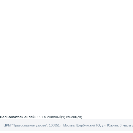
Пользователи онлайн:
91 анонимный(х) клиент(ов)
ЦРМ "Православное узорье". 108851 г. Москва, Щербинский ГО, ул. Южная, 8. часы р