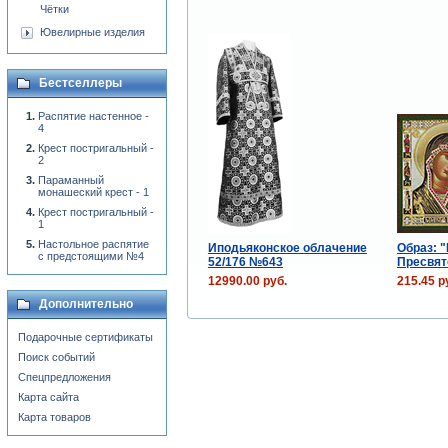
Чётки
Ювелирные изделия
Бестселлеры
Распятие настенное -
4
Крест постригальный -
2
Параманный
монашеский крест - 1
Крест постригальный -
1
Настольное распятие
Иподьяконское облачение
Образ: "
с предстоящими №4
52/176 №643
Пресвят
12990.00 руб.
215.45 р
Дополнительно
Подарочные сертификаты
Поиск событий
Спецпредложения
Карта сайта
Карта товаров