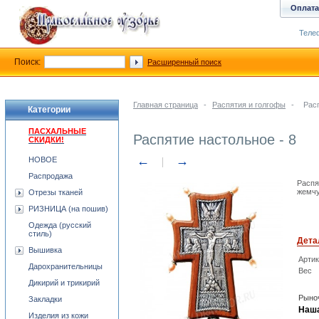
Оплата
Телеф
Поиск:
Расширенный поиск
Главная страница
-
Распятия и голгофы
-
Расп
Категории
ПАСХАЛЬНЫЕ
Распятие настольное - 8
СКИДКИ!
←
→
НОВОЕ
Распродажа
Распя
жемчу
Отрезы тканей
РИЗНИЦА (на пошив)
Одежда (русский
стиль)
Дета
Вышивка
Арти
Дарохранительницы
Вес
Дикирий и трикирий
Рыноч
Закладки
Наша
Изделия из кожи