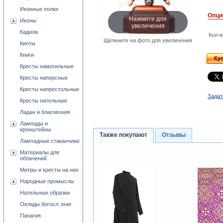
Иконные полки
Опци
Нажмите для
Иконы
увеличения
Кадила
Кол-в
Щёлкните на фото для увеличения
Киоты
Книги
Ку
Кресты намогильные
Кресты наперсные
Кресты напрестольные
Задат
Кресты нательные
Ладан и благовония
Лампады и
кронштейны
Также покупают
Отзывы
Лампадные стаканчики
Материалы для
облачений
Митры и кресты на них
Народные промыслы
Нательные образки
Оклады богосл. книг
Панагия