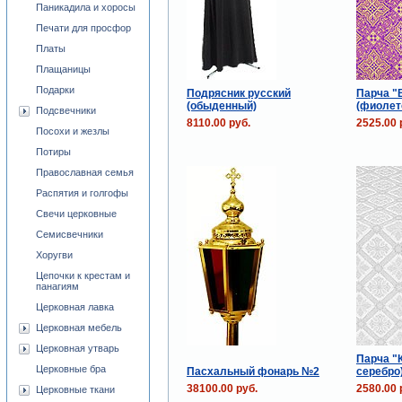
Паникадила и хоросы
Печати для просфор
Платы
Плащаницы
Подарки
Подрясник русский
Парча "
(обыденный)
(фиолет
Подсвечники
8110.00 руб.
2525.00 
Посохи и жезлы
Потиры
Православная семья
Распятия и голгофы
Свечи церковные
Семисвечники
Хоругви
Цепочки к крестам и
панагиям
Церковная лавка
Церковная мебель
Церковная утварь
Парча "К
Церковные бра
Пасхальный фонарь №2
серебро
38100.00 руб.
2580.00 
Церковные ткани