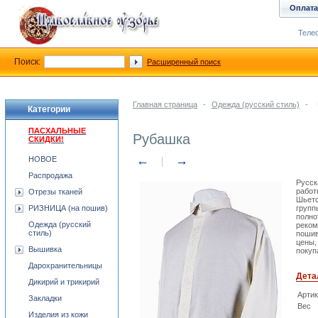
Оплата
Телеф
Поиск:
Расширенный поиск
Главная страница
-
Одежда (русский стиль)
-
Категории
ПАСХАЛЬНЫЕ
Рубашка
СКИДКИ!
←
→
НОВОЕ
Распродажа
Русск
работ
Отрезы тканей
Шьетс
РИЗНИЦА (на пошив)
групп
полно
Одежда (русский
реком
стиль)
пошив
цены,
Вышивка
покуп
Дарохранительницы
Дета
Дикирий и трикирий
Арти
Закладки
Вес
Изделия из кожи