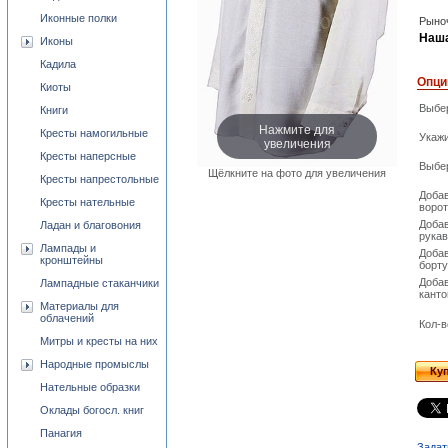
Иконные полки
Рыноч
Наша
Иконы
Кадила
Опци
Киоты
Выбер
Книги
Нажмите для
Кресты намогильные
Укажи
увеличения
Кресты наперсные
Выбер
Щёлкните на фото для увеличения
Кресты напрестольные
Доба
Кресты нательные
ворот
Доба
Ладан и благовония
рука
Лампады и
Доба
кронштейны
борту
Доба
Лампадные стаканчики
кант
Материалы для
облачений
Кол-в
Митры и кресты на них
Народные промыслы
Ку
Нательные образки
Оклады богосл. книг
Панагия
Задат