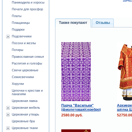
Паникадила и хоросы
Печати для просфор
Платы
Также покупают
Отзывы
Плащаницы
Подарки
Подсвечники
Посохи и жезлы
Потиры
Православная семья
Распятия и голгофы
Свечи церковные
Семисвечники
Хоругви
Цепочки к крестам и
панагиям
Церковная лавка
Парча "Васильки"
Архиере
Церковная мебель
(фиолетовая/серебро)
шёлка Ш
Церковная утварь
2580.00 руб.
52750.00
Церковные бра
Церковные ткани