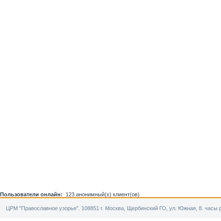
Пользователи онлайн:
123 анонимный(х) клиент(ов)
ЦРМ "Православное узорье". 108851 г. Москва, Щербинский ГО, ул. Южная, 8. часы р