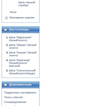
Шёлк чёрный/
серебро
Чётки
Ювелирные изделия
Бестселлеры
Шёлк "Ефросиния"
(белый/золото)
Шёлк "Абакан" (белый/
золото)
Шелк "Алания" (белый/
золото)
Шелк "Караганда"
(белый/золото/
красный)
Шёлк "Святительский"
(белый/золото/бордо)
Дополнительно
Подарочные сертификаты
Поиск событий
Спецпредложения