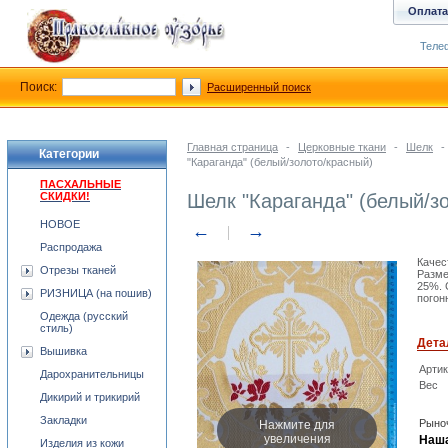
Оплата
Телеф
Поиск:
Расширенный поиск
Главная страница
-
Церковные ткани
-
Шелк
-
Категории
"Караганда" (белый/золото/красный)
ПАСХАЛЬНЫЕ
СКИДКИ!
Шелк "Караганда" (белый/з
НОВОЕ
←
→
Распродажа
Качес
Отрезы тканей
Разме
25%. 
РИЗНИЦА (на пошив)
погон
Одежда (русский
стиль)
Дета
Вышивка
Арти
Дарохранительницы
Вес
Дикирий и трикирий
Закладки
Нажмите для
Рыноч
увеличения
Наша
Изделия из кожи