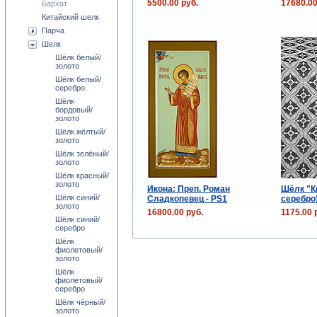
5500.00 руб.
17680.00
Бархат
Китайский шелк
Парча
Шелк
Шёлк белый/
золото
Шёлк белый/
серебро
Шёлк
бордовый/
золото
Шёлк жёлтый/
золото
Шёлк зелёный/
золото
Шёлк красный/
золото
Икона: Преп. Роман
Шёлк "К
Шёлк синий/
Сладкопевец - PS1
серебро
золото
16800.00 руб.
1175.00 
Шёлк синий/
серебро
Шёлк
фиолетовый/
золото
Шёлк
фиолетовый/
серебро
Шёлк чёрный/
золото