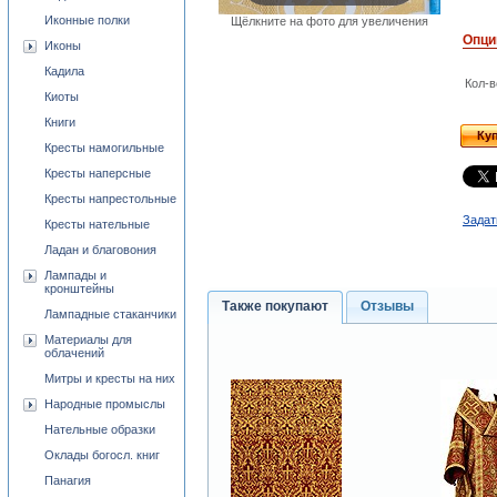
Иконные полки
Щёлкните на фото для увеличения
Опци
Иконы
Кадила
Кол-в
Киоты
Книги
Ку
Кресты намогильные
Кресты наперсные
Кресты напрестольные
Задат
Кресты нательные
Ладан и благовония
Лампады и
кронштейны
Также покупают
Отзывы
Лампадные стаканчики
Материалы для
облачений
Митры и кресты на них
Народные промыслы
Нательные образки
Оклады богосл. книг
Панагия