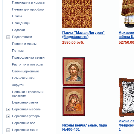
Паникадила и хоросы
Печати для просфор
Платы
Плащаницы
Подарки
Парча "Малая Лигурия"
Архиере
(бордо/золото)
шёлка Ш
Подсвечники
2580.00 руб.
52750.00
Посохи и жезлы
Потиры
Православная семья
Распятия и голгофы
Свечи церковные
Семисвечники
Хоругви
Цепочки к крестам и
панагиям
Церковная лавка
Церковная мебель
Церковная утварь
Икона св
Церковные бра
Иконы венчальные, пара
Феврони
№400-401
1
Церковные ткани